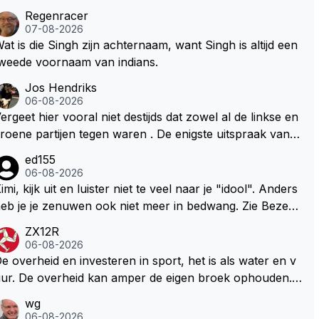
Regenracer
07-08-2026
at is die Singh zijn achternaam, want Singh is altijd een
weede voornaam van indians.
Jos Hendriks
06-08-2026
ergeet hier vooral niet destijds dat zowel al de linkse en
roene partijen tegen waren . De enigste uitspraak van e
n groenlinkse daarnaast bouw er een dak over dan kun
ed155
en ze hun eigen uitlaat gassen inademen maar niet wet
06-08-2026
nde was dat de F1 motor schoner is dan een normale a
imi, kijk uit en luister niet te veel naar je "idool". Anders
to. Dus denk echt niet dat deze groene/wollen regering
eb je je zenuwen ook niet meer in bedwang. Zie Bezech
ier de F1 talenten of karters zullen steunen laat staan o
, Di Antonio.. misschien anders tegen Max/Marquez/Jos
ZX12R
m een euro in het circuit Zandvoort te steken
 Veel gezelliger
06-08-2026
e overheid en investeren in sport, het is als water en v
ur. De overheid kan amper de eigen broek ophouden.
e Staat steelt liever, liefst van eigen burgers. Je kunt de
wg
taat het best vergelijken met de sheriff van Nottinghem
06-08-2026