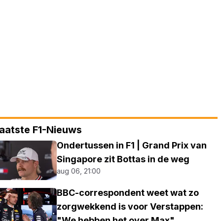
aatste F1-Nieuws
Ondertussen in F1 | Grand Prix van
Singapore zit Bottas in de weg
aug 06, 21:00
BBC-correspondent weet wat zo
zorgwekkend is voor Verstappen:
"We hebben het over Max"