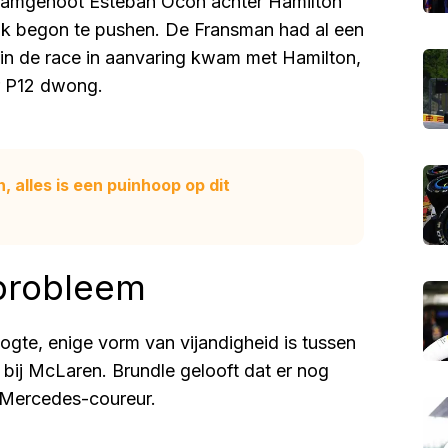
teamgenoot Esteban Ocon achter Hamilton
jk begon te pushen. De Fransman had al een
r in de race in aanvaring kwam met Hamilton,
r P12 dwong.
, alles is een puinhoop op dit
 probleem
hoogte, enige vorm van vijandigheid is tussen
bij McLaren. Brundle gelooft dat er nog
 Mercedes-coureur.