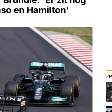
rundle: 'Er zit nog
nso en Hamilton'
P