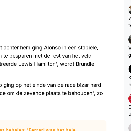
W
t
t achter hem ging Alonso in een stabiele,
V
g
te besparen met de rest van het veld
e
streerde Lewis Hamilton', wordt Brundle
n
e
K
u
h
so ging op het einde van de race bizar hard
h
i
ace om de zevende plaats te behouden', zo
?
D
u
D
S
at behalen: 'Ferrari was het hele