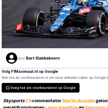
Bart Slabbekoorn
door
Volg F1Maximaal.nl op Google
Stel ons als voorkeursbron in om onze artikelen vaker op Google 
Voeg toe als voorkeursbron op Google
Skysports
F1
-commentator
Martin Brundle
geloof
wereldkampioenen
Lewis Hamilton
en
Fernando 