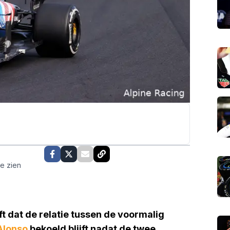
te zien
t dat de relatie tussen de voormalig
Alonso
bekoeld
blijft nadat de twee