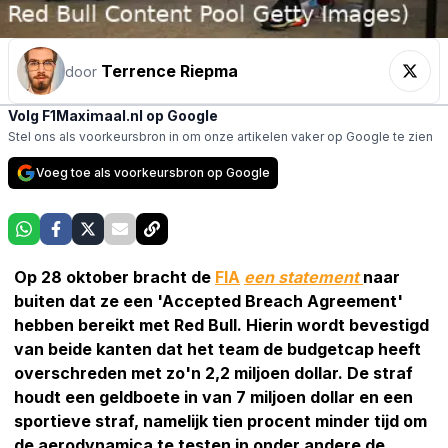
Terrence Riepma
door
Volg F1Maximaal.nl op Google
Stel ons als voorkeursbron in om onze artikelen vaker op Google te zien
Voeg toe als voorkeursbron op Google
Op 28 oktober bracht de
FIA
een statement
naar
buiten dat ze een 'Accepted Breach Agreement'
hebben bereikt met Red Bull. Hierin wordt bevestigd
van beide kanten dat het team de budgetcap heeft
overschreden met zo'n 2,2 miljoen dollar. De straf
houdt een geldboete in van 7 miljoen dollar en een
sportieve straf, namelijk tien procent minder tijd om
de aerodynamica te testen in onder andere de