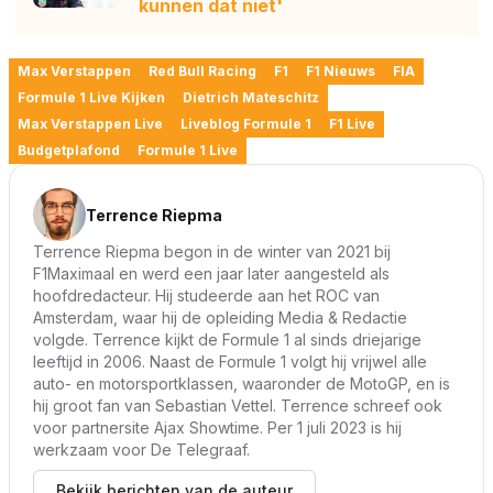
kunnen dat niet'
Max Verstappen
Red Bull Racing
F1
F1 Nieuws
FIA
Formule 1 Live Kijken
Dietrich Mateschitz
Max Verstappen Live
Liveblog Formule 1
F1 Live
Budgetplafond
Formule 1 Live
Terrence Riepma
Terrence Riepma begon in de winter van 2021 bij
F1Maximaal en werd een jaar later aangesteld als
hoofdredacteur. Hij studeerde aan het ROC van
Amsterdam, waar hij de opleiding Media & Redactie
volgde. Terrence kijkt de Formule 1 al sinds driejarige
leeftijd in 2006. Naast de Formule 1 volgt hij vrijwel alle
auto- en motorsportklassen, waaronder de MotoGP, en is
hij groot fan van Sebastian Vettel. Terrence schreef ook
voor partnersite Ajax Showtime. Per 1 juli 2023 is hij
werkzaam voor De Telegraaf.
Bekijk berichten van de auteur