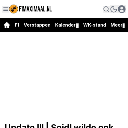
F1
Verstappen
Kalender
WK-stand
Meer
▼
▼
Update III | Seidl wilde ook