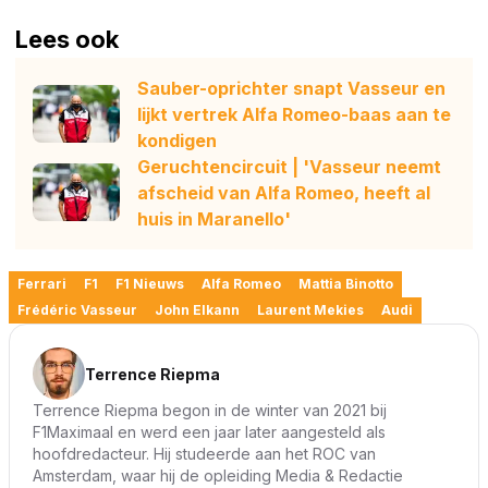
Lees ook
Sauber-oprichter snapt Vasseur en
lijkt vertrek Alfa Romeo-baas aan te
kondigen
Geruchtencircuit | 'Vasseur neemt
afscheid van Alfa Romeo, heeft al
huis in Maranello'
Ferrari
F1
F1 Nieuws
Alfa Romeo
Mattia Binotto
Frédéric Vasseur
John Elkann
Laurent Mekies
Audi
Terrence Riepma
Terrence Riepma begon in de winter van 2021 bij
F1Maximaal en werd een jaar later aangesteld als
hoofdredacteur. Hij studeerde aan het ROC van
Amsterdam, waar hij de opleiding Media & Redactie