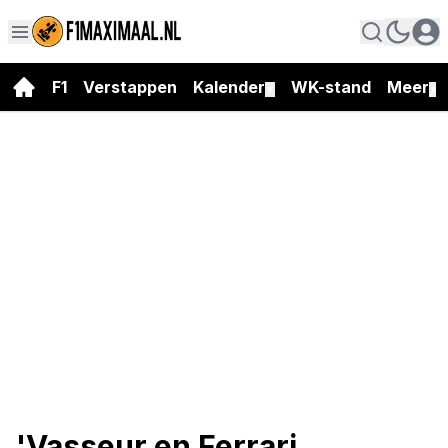
F1
Verstappen
Kalender
WK-stand
Meer
▼
▼
'Vasseur en Ferrari