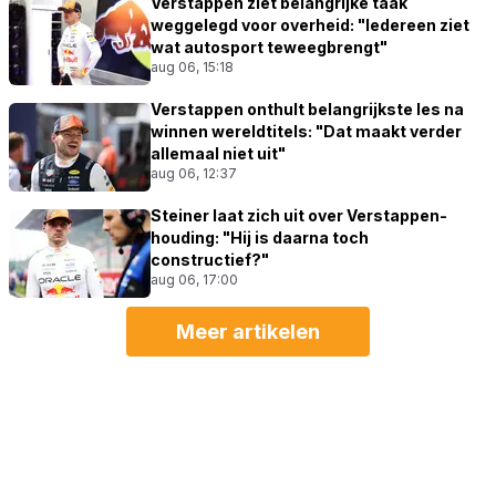
Verstappen ziet belangrijke taak
weggelegd voor overheid: "Iedereen ziet
wat autosport teweegbrengt"
aug 06, 15:18
Verstappen onthult belangrijkste les na
winnen wereldtitels: "Dat maakt verder
allemaal niet uit"
aug 06, 12:37
Steiner laat zich uit over Verstappen-
houding: "Hij is daarna toch
constructief?"
aug 06, 17:00
Meer artikelen