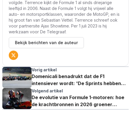
volgde. Terrence kijkt de Formule 1 al sinds driejarige
leeftijd in 2006. Naast de Formule 1 volgt hij vrijwel alle
auto- en motorsportklassen, waaronder de MotoGP, en is
hij groot fan van Sebastian Vettel. Terrence schreef ook
voor partnersite Ajax Showtime. Per 1 juli 2023 is hij
werkzaam voor De Telegraaf.
Bekijk berichten van de auteur
Vorig artikel
Domenicali benadrukt dat de F1
intensiever wordt: 'De Sprints hebben
een positieve impact'
Volgend artikel
De evolutie van Formule 1-motoren: hoe
de krachtbronnen in 2026 groener
worden