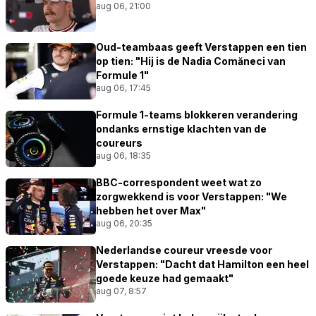
aug 06, 21:00
Oud-teambaas geeft Verstappen een tien
op tien: "Hij is de Nadia Comăneci van
Formule 1"
aug 06, 17:45
Formule 1-teams blokkeren verandering
ondanks ernstige klachten van de
coureurs
aug 06, 18:35
BBC-correspondent weet wat zo
zorgwekkend is voor Verstappen: "We
hebben het over Max"
aug 06, 20:35
Nederlandse coureur vreesde voor
Verstappen: "Dacht dat Hamilton een heel
goede keuze had gemaakt"
aug 07, 8:57