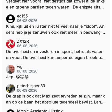
Vergeet hier vooral niet destijds dat zowel al de links
e en groene partijen tegen waren . De enigste uitspr
aak van een groenlinkse daarnaast bouw er een dak
ed155
over dan kunnen ze hun eigen uitlaat gassen inade
06-08-2026
men maar niet wetende was dat de F1 motor schone
Kimi, kijk uit en luister niet te veel naar je "idool". An
r is dan een normale auto. Dus denk echt niet dat de
ders heb je je zenuwen ook niet meer in bedwang. Zi
ze groene/wollen regering hier de F1 talenten of kar
e Bezechi, Di Antonio.. misschien anders tegen Max/
ZX12R
ters zullen steunen laat staan om een euro in het cir
Marquez/Jos ? Veel gezelliger
06-08-2026
cuit Zandvoort te steken
De overheid en investeren in sport, het is als water
en vuur. De overheid kan amper de eigen broek oph
ouden. De Staat steelt liever, liefst van eigen burger
wg
s. Je kunt de Staat het best vergelijken met de sherif
06-08-2026
f van Nottinghem (Robin Hood) welk achter de bom
Jep. 😂🤣😂
en verscholen de argeloze burger opwacht om he
peterheijnen33
m/haar van zijn laatste zuurverdiende stuiver te ber
06-08-2026
oven. De Staat heeft nooit ooit maar een stuiver in Z
De grap is ook dat Max zegt tevreden te zijn, maar d
andvoort willen investeren en dat zal ook nooit gebe
an op de baan het absolute tegendeel bewijst. Lando
uren. Afdragen van BTW gelden en vergunningen bi
zegt daarentegen juist meer te willen, maar laat het
Monic Armiento-Hissink
j dergelijke sportievefestiviteiten MOET je dan weer