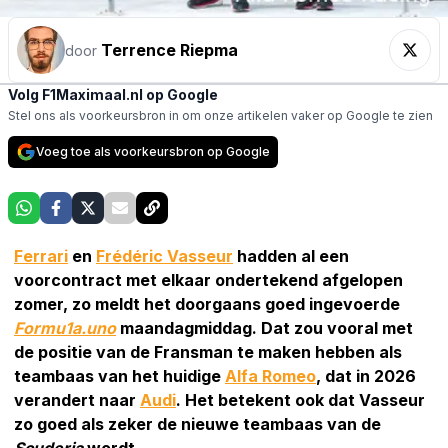
Terrence Riepma
door
Volg F1Maximaal.nl op Google
Stel ons als voorkeursbron in om onze artikelen vaker op Google te zien
Voeg toe als voorkeursbron op Google
Ferrari
en
Frédéric Vasseur
hadden al een
voorcontract met elkaar ondertekend afgelopen
zomer, zo meldt het doorgaans goed ingevoerde
Formu1a.uno
maandagmiddag. Dat zou vooral met
de positie van de Fransman te maken hebben als
teambaas van het huidige
Alfa Romeo
, dat in 2026
verandert naar
Audi
. Het betekent ook dat Vasseur
zo goed als zeker de nieuwe teambaas van de
Scuderia
wordt.