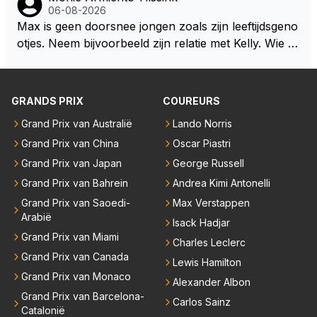
dan eigenlijk niet echt zien. ;)
06-08-2026
wel afstaan, de parasiet.
Max is geen doorsnee jongen zoals zijn leeftijdsgeno
otjes. Neem bijvoorbeeld zijn relatie met Kelly. Wie g
aat er een relatie aan met een vrouw die toch wat ja
artjes ouder is en al een kleine heeft van een voorm
alig RB-lid op de leeftijd van 23 jaar? Hij doet dingen
GRANDS PRIX
COUREURS
die leeftijdsgenootjes niet doen en blijft toch heel gew
Grand Prix van Australië
Lando Norris
oon. Ieder jaar is er in Hongarije een uitje voor zijn t
Grand Prix van China
Oscar Piastri
eam. Op 28-jarige leeftijd is hij al eigenaar van een su
ccesvol raceteam. Hij is niet alleen speciaal in de aut
Grand Prix van Japan
George Russell
o maar ook daarbuiten.
Grand Prix van Bahrein
Andrea Kimi Antonelli
Grand Prix van Saoedi-
Max Verstappen
Arabië
Isack Hadjar
Grand Prix van Miami
Charles Leclerc
Grand Prix van Canada
Lewis Hamilton
Grand Prix van Monaco
Alexander Albon
Grand Prix van Barcelona-
Carlos Sainz
Catalonië