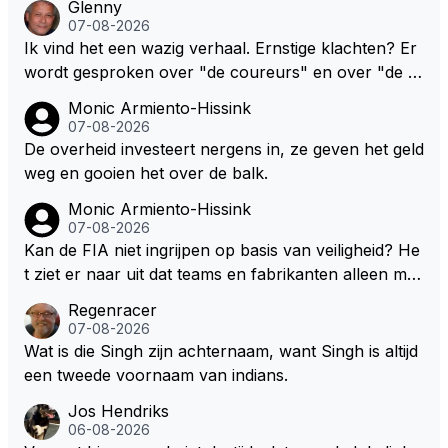
Glenny
07-08-2026
Ik vind het een wazig verhaal. Ernstige klachten? Er
wordt gesproken over "de coureurs" en over "de te
ams" zonder dat op enig manier duidelijk wordt gem
Monic Armiento-Hissink
aakt hoe deze standpunten c.q. opvattingen zijn ver
07-08-2026
deeld. Ik bedoel, hoeveel coureurs, 2, 8 of meer? E
De overheid investeert nergens in, ze geven het geld
n hoeveel en welke teams? De coureurs hebben er
weg en gooien het over de balk.
nstige klachten. Oh ja, welke? Teams vrezen een na
Monic Armiento-Hissink
deel. Oh ja, welke? Het enige dat concreet is, is de m
07-08-2026
edewerking van Pirelli. In mijn ogen wordt het daard
Kan de FIA niet ingrijpen op basis van veiligheid? He
oor lastig om de juiste context te bepalen. Maar welli
t ziet er naar uit dat teams en fabrikanten alleen ma
cht volgt deze informatie nog in de nabije toekomst?
ar naar hun eigen belang kijken en de veiligheid van
Regenracer
hun coureurs op de laatste plaats komt. Eigenlijk he
07-08-2026
bben coureurs maar weinig te vertellen over hun ve
Wat is die Singh zijn achternaam, want Singh is altijd
iligheid, er wordt toch niet naar ze geluisterd.
een tweede voornaam van indians.
Jos Hendriks
06-08-2026