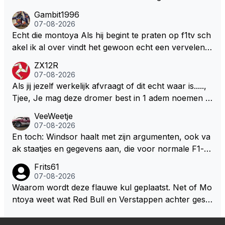
n hem En iedereen maar zeggen Schumacher of Ha
Gambit1996
milton, hahahaha. Latifi pakt ze allemaal met de oge
07-08-2026
n dicht met als onbetwiste nummer 2 of GOATINES
Echt die montoya Als hij begint te praten op f1tv sch
S Lawson natuurlijk 😂😂😂😂😂
akel ik al over vindt het gewoon echt een vervelend
mannetje met zijn geblaas alsof hij het allemaal wel
ZX12R
weet 🤮🤮
07-08-2026
Als jij jezelf werkelijk afvraagt of dit echt waar is.....,
Tjee, Je mag deze dromer best in 1 adem noemen m
et bv een Hans Christian Andersen. Enorme drang n
VeeWeetje
aar voordragen uit eigen geest. Kan mij voorstellen d
07-08-2026
at je het leuk vindt sprookjes te luisteren maar heb jij
En toch: Windsor haalt met zijn argumenten, ook va
jezelf dan ook wel eens afgevraagd of de dappere b
ak staatjes en gegevens aan, die voor normale F1-fa
oswachter werkelijk Roodkapje uit de buik van de bo
ns niet te verkrijgen of te snappen zijn. Iets met "co
Frits61
ze wolff gesneden heeft?
okies made of your own dough" 🤣
07-08-2026
Waarom wordt deze flauwe kul geplaatst. Net of Mo
ntoya weet wat Red Bull en Verstappen achter geslo
ten deuren bespreken.