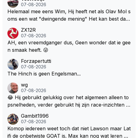
07-08-2026
Helemaal mee eens Wim, Hij heeft net als Olav Mol s
oms een wat "dwingende mening" Het kan best dat
de fan in kwestie probeerde een vergelijkbaar gevoe
ZX12R
l bij Windsor op te roepen. Maar in een tijd zonder r
07-08-2026
aces zijn dit leuke berichtjes
AH, een vreemdganger dus, Geen wonder dat ie gee
n smaak heeft. 😜
Forzapertutti
07-08-2026
The Hinch is geen Engelsman...
wg
07-08-2026
😂 Hij gebruikt gelukkig over het algemeen alleen to
psnelheden, verder gebruikt hij zijn race-inzichten q
ua rotatie, baangebruik, etc. Alleen snelheid in of uit
Gambit1996
een bocht zegt helemaal niets, dus wat dat betreft h
07-08-2026
eeft hij sowieso gelijk 😂.
Komop iedereen weet toch dat niet Lawson maar Lat
ifi de onbetwiste GOAT is. Max kan nog wat leren va