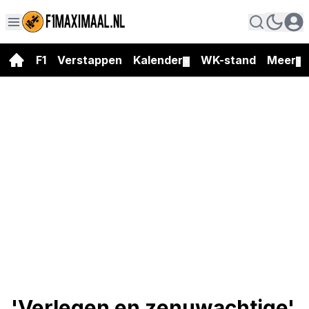
F1
Verstappen
Kalender
WK-stand
Meer
▼
▼
'Verlegen en zenuwachtige'