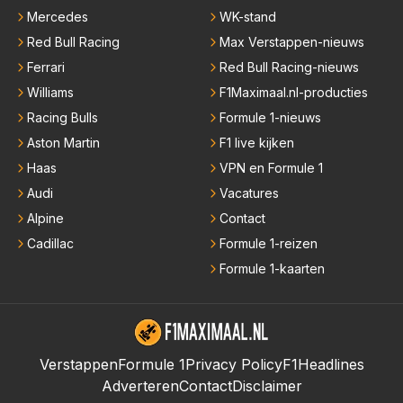
Mercedes
WK-stand
Red Bull Racing
Max Verstappen-nieuws
Ferrari
Red Bull Racing-nieuws
Williams
F1Maximaal.nl-producties
Racing Bulls
Formule 1-nieuws
Aston Martin
F1 live kijken
Haas
VPN en Formule 1
Audi
Vacatures
Alpine
Contact
Cadillac
Formule 1-reizen
Formule 1-kaarten
Verstappen
Formule 1
Privacy Policy
F1Headlines
Adverteren
Contact
Disclaimer