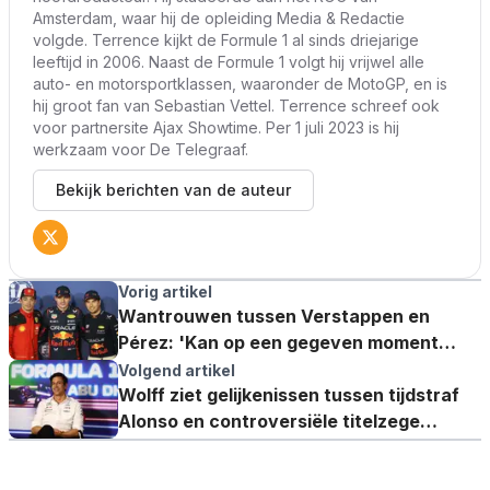
Amsterdam, waar hij de opleiding Media & Redactie
volgde. Terrence kijkt de Formule 1 al sinds driejarige
leeftijd in 2006. Naast de Formule 1 volgt hij vrijwel alle
auto- en motorsportklassen, waaronder de MotoGP, en is
hij groot fan van Sebastian Vettel. Terrence schreef ook
voor partnersite Ajax Showtime. Per 1 juli 2023 is hij
werkzaam voor De Telegraaf.
Bekijk berichten van de auteur
Vorig artikel
Wantrouwen tussen Verstappen en
Pérez: 'Kan op een gegeven moment
exploderen'
Volgend artikel
Wolff ziet gelijkenissen tussen tijdstraf
Alonso en controversiële titelzege
Verstappen