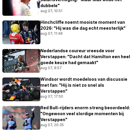
dubbele"
aug 07, 10:51
Hinchcliffe noemt mooiste moment van
2026: "Hij was die dag echt meesterlijk"
aug 07, 11:48
Nederlandse coureur vreesde voor
Verstappen: "Dacht dat Hamilton een heel
goede keuze had gemaakt"
aug 07, 8:57
Windsor wordt moedeloos van discussie
met fan: "Hij is niet zo snel als
Verstappen"
aug 07, 17:50
Red Bull-rijders enorm streng beoordeeld:
"Ongewoon veel slordige momenten bij
Verstappen"
aug 07, 20:35