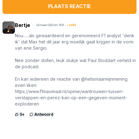
PLAATS REACTIE
Bertje
24 maart 2023 om 15:01
+
2486
Nou......als gewaardeerd en gerenomeerd F1 analyst 'denk
ik' dat Max het dit jaar erg moeilijk gaat krijgen in de vorm
van ene Sergio.
Nee zonder dollen, leuk stukje wat Paul Stoddart verteld in
de podcast.
En kan iedereen de reactie van @hetismaarmijnmening
even liken:
https://www.f1maximaal.nl/opinie/wantrouwen-tussen-
verstappen-en-perez-kan-op-een-gegeven-moment-
exploderen
5
+
Antwoord