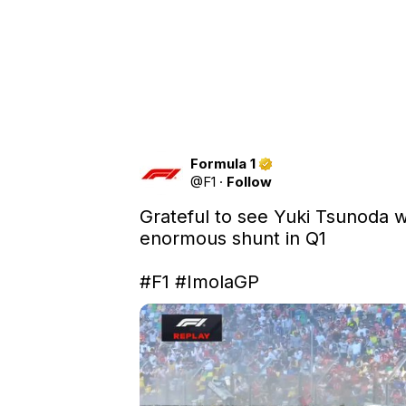
Formula 1
@
F1
·
Follow
Grateful to see Yuki Tsunoda w
enormous shunt in Q1

#F1
#ImolaGP