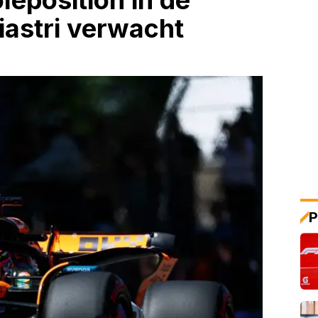
leposition in de
iastri verwacht
P