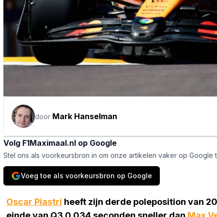
Mark Hanselman
door
Volg F1Maximaal.nl op Google
Stel ons als voorkeursbron in om onze artikelen vaker op Google 
Voeg toe als voorkeursbron op Google
Oscar Piastri
heeft zijn derde poleposition van 2
einde van Q3 0,034 seconden sneller dan
Max V