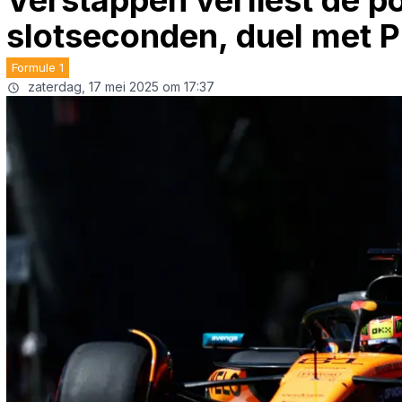
Verstappen verliest de po
slotseconden, duel met P
Formule 1
zaterdag, 17 mei 2025 om 17:37