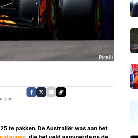
te zien
025 te pakken. De Australiër was aan het
erstappen
, die het veld aanvoerde na de