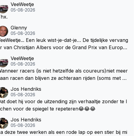
VeeWeetje
05-08-2026
hx.
Glenny
05-08-2026
etje... Een leuk wist-je-dat-je… De tijdelijke vervang
r van Christijan Albers voor de Grand Prix van Europa
p de Nürburgring in 2007 was testrijder Markus Winkel
VeeWeetje
ock. Vanaf de race daarna werd het stoeltje definitief ov
05-08-2026
rgenomen door Sakon Yamamoto. Na 2 rondes gokte
anneer racers (is niet hetzelfde als coureurs)niet meer
arkus Winkelhock goed (hij koos regenbanden) en ree
aan racen dan blijven ze achteraan rijden (soms met ee
 zelfs 6 ronden aan kop. Dat was ook de enige keer dat
 tankslang), en worden ze chagrijnige F1 analisten bij ee
Jos Hendriks
en Spyker ooit aan kop reed. Toen de rest van het veld
 vaag omroepbedrijf.
05-08-2026
ok regenbanden had, werd hij helaas aan alle kanten d
at doet hij voor de uitzending zijn verhaaltje zonder te l
or iedereen achterhaald. Hij moest later opgeven vanw
chen voor de spiegel te repeteren😂😂😂
ge een technisch mankement. Het was ook de enige ke
Jos Hendriks
r dat Markus Winkelhock een officiële Formule 1 race r
05-08-2026
ed; hij vertrok daarna...
a deze twee werken als een rode lap op een stier bij mi