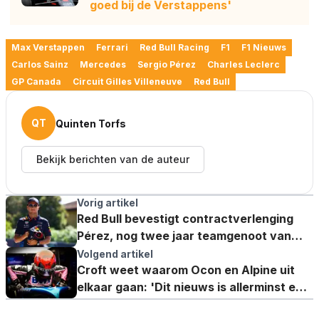
goed bij de Verstappens'
Max Verstappen
Ferrari
Red Bull Racing
F1
F1 Nieuws
Carlos Sainz
Mercedes
Sergio Pérez
Charles Leclerc
GP Canada
Circuit Gilles Villeneuve
Red Bull
QT
Quinten Torfs
Bekijk berichten van de auteur
Vorig artikel
Red Bull bevestigt contractverlenging
Pérez, nog twee jaar teamgenoot van
Verstappen
Volgend artikel
Croft weet waarom Ocon en Alpine uit
elkaar gaan: 'Dit nieuws is allerminst een
verrassing'