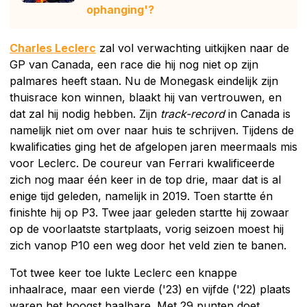
ophanging'?
Charles Leclerc
zal vol verwachting uitkijken naar de
GP van Canada, een race die hij nog niet op zijn
palmares heeft staan. Nu de Monegask eindelijk zijn
thuisrace kon winnen, blaakt hij van vertrouwen, en
dat zal hij nodig hebben. Zijn
track-record
in Canada is
namelijk niet om over naar huis te schrijven. Tijdens de
kwalificaties ging het de afgelopen jaren meermaals mis
voor Leclerc. De coureur van Ferrari kwalificeerde
zich nog maar één keer in de top drie, maar dat is al
enige tijd geleden, namelijk in 2019. Toen startte én
finishte hij op P3. Twee jaar geleden startte hij zowaar
op de voorlaatste startplaats, vorig seizoen moest hij
zich vanop P10 een weg door het veld zien te banen.
Tot twee keer toe lukte Leclerc een knappe
inhaalrace, maar een vierde ('23) en vijfde ('22) plaats
waren het hoogst haalbare. Met 29 punten doet