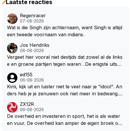
Laatste reacties
Regenracer
07-08-2026
Wat is die Singh zijn achternaam, want Singh is altijd
een tweede voornaam van indians.
Jos Hendriks
06-08-2026
Vergeet hier vooral niet destijds dat zowel al de links
e en groene partijen tegen waren . De enigste uitspr
aak van een groenlinkse daarnaast bouw er een dak
ed155
over dan kunnen ze hun eigen uitlaat gassen inade
06-08-2026
men maar niet wetende was dat de F1 motor schone
Kimi, kijk uit en luister niet te veel naar je "idool". An
r is dan een normale auto. Dus denk echt niet dat de
ders heb je je zenuwen ook niet meer in bedwang. Zi
ze groene/wollen regering hier de F1 talenten of kar
e Bezechi, Di Antonio.. misschien anders tegen Max/
ZX12R
ters zullen steunen laat staan om een euro in het cir
Marquez/Jos ? Veel gezelliger
06-08-2026
cuit Zandvoort te steken
De overheid en investeren in sport, het is als water
en vuur. De overheid kan amper de eigen broek oph
ouden. De Staat steelt liever, liefst van eigen burger