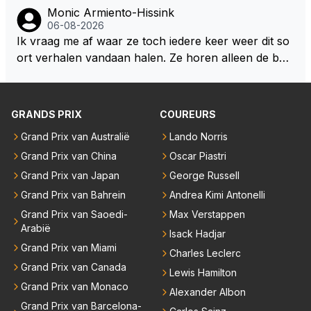
Monic Armiento-Hissink
06-08-2026
Ik vraag me af waar ze toch iedere keer weer dit so
ort verhalen vandaan halen. Ze horen alleen de boa
rdradio's en interviews van Max, die uitgezonden en
gedaan worden als ie nog vol adrenaline zit, maar ni
emand weet wat er zich afspeelt achter gesloten de
GRANDS PRIX
COUREURS
uren. Bovendien werken er 2000 man bij RB en niet
Grand Prix van Australië
Lando Norris
iedereen is vertrokken. Dat er nu een paar jaar acht
Grand Prix van China
Oscar Piastri
er elkaar mensen een andere uitdagingen zoeken of
niet meer in de F1 willen werken is niet zo gek als de
Grand Prix van Japan
George Russell
meesten van hen al sinds dat RB hun intrede deed a
Grand Prix van Bahrein
Andrea Kimi Antonelli
anwezig waren. De mensen die nu een aantal van di
Grand Prix van Saoedi-
Max Verstappen
e lege plaatsen op gaan vullen hebben ook al jaren
Arabië
Isack Hadjar
binnen RB gewerkt en zijn voor Max geen vreemde
Grand Prix van Miami
Charles Leclerc
n meer. Ook andere teams verliezen mensen. Er wo
Grand Prix van Canada
Lewis Hamilton
rdt teveel drama van gemaakt.
Grand Prix van Monaco
Alexander Albon
Grand Prix van Barcelona-