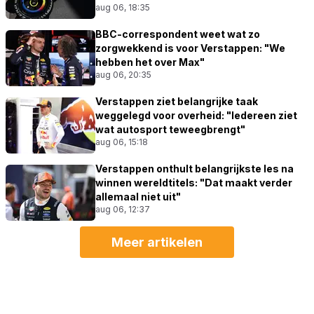
aug 06, 18:35
BBC-correspondent weet wat zo
zorgwekkend is voor Verstappen: "We
hebben het over Max"
aug 06, 20:35
Verstappen ziet belangrijke taak
weggelegd voor overheid: "Iedereen ziet
wat autosport teweegbrengt"
aug 06, 15:18
Verstappen onthult belangrijkste les na
winnen wereldtitels: "Dat maakt verder
allemaal niet uit"
aug 06, 12:37
Meer artikelen