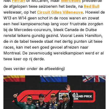
Niet
Ferrari
of McLaren, maar
Mercedes
presteerde
de afgelopen twee seizoenen het beste, na
Red Bull
weliswaar, op het
Circuit Gilles Villeneuve
. Hoewel de
W13 en W14 geen schot in de roos waren en zowat
een heel kampioenschap lang voor frustratie zorgden
bij de Mercedes-coureurs, bleek Canada de Duitse
renstal telkens gunstig gezind. Vooral Lewis Hamilton,
die in de tabel tweede staat met dertig punten uit twee
races, kan met een goed gevoel afreizen naar
Montreal. De zevenvoudig wereldkampioen werd er al
twee keer op rij derde.
(lees verder onder de afbeelding)