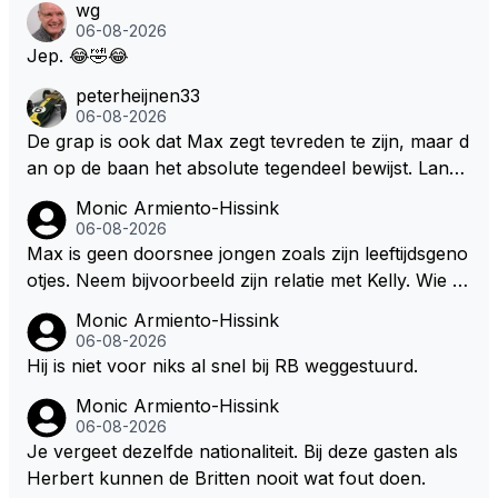
wg
s. Je kunt de Staat het best vergelijken met de sherif
06-08-2026
f van Nottinghem (Robin Hood) welk achter de bom
Jep. 😂🤣😂
en verscholen de argeloze burger opwacht om he
peterheijnen33
m/haar van zijn laatste zuurverdiende stuiver te ber
06-08-2026
oven. De Staat heeft nooit ooit maar een stuiver in Z
De grap is ook dat Max zegt tevreden te zijn, maar d
andvoort willen investeren en dat zal ook nooit gebe
an op de baan het absolute tegendeel bewijst. Lando
uren. Afdragen van BTW gelden en vergunningen bi
zegt daarentegen juist meer te willen, maar laat het
Monic Armiento-Hissink
j dergelijke sportievefestiviteiten MOET je dan weer
dan eigenlijk niet echt zien. ;)
06-08-2026
wel afstaan, de parasiet.
Max is geen doorsnee jongen zoals zijn leeftijdsgeno
otjes. Neem bijvoorbeeld zijn relatie met Kelly. Wie g
aat er een relatie aan met een vrouw die toch wat ja
Monic Armiento-Hissink
artjes ouder is en al een kleine heeft van een voorm
06-08-2026
alig RB-lid op de leeftijd van 23 jaar? Hij doet dingen
Hij is niet voor niks al snel bij RB weggestuurd.
die leeftijdsgenootjes niet doen en blijft toch heel gew
Monic Armiento-Hissink
oon. Ieder jaar is er in Hongarije een uitje voor zijn t
06-08-2026
eam. Op 28-jarige leeftijd is hij al eigenaar van een su
Je vergeet dezelfde nationaliteit. Bij deze gasten als
ccesvol raceteam. Hij is niet alleen speciaal in de aut
Herbert kunnen de Britten nooit wat fout doen.
o maar ook daarbuiten.