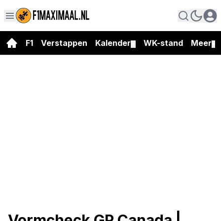
F1
Verstappen
Kalender
WK-stand
Meer
▼
▼
Vormcheck GP Canada |