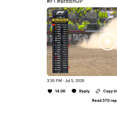
#F1
#BritishGP
3:26 PM · Jul 5, 2026
14.0K
Reply
Copy li
Read 370 rep