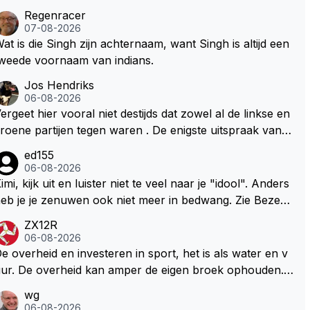
Regenracer
07-08-2026
at is die Singh zijn achternaam, want Singh is altijd een
weede voornaam van indians.
Jos Hendriks
06-08-2026
ergeet hier vooral niet destijds dat zowel al de linkse en
roene partijen tegen waren . De enigste uitspraak van e
n groenlinkse daarnaast bouw er een dak over dan kun
ed155
en ze hun eigen uitlaat gassen inademen maar niet wet
06-08-2026
nde was dat de F1 motor schoner is dan een normale a
imi, kijk uit en luister niet te veel naar je "idool". Anders
to. Dus denk echt niet dat deze groene/wollen regering
eb je je zenuwen ook niet meer in bedwang. Zie Bezech
ier de F1 talenten of karters zullen steunen laat staan o
, Di Antonio.. misschien anders tegen Max/Marquez/Jos
ZX12R
m een euro in het circuit Zandvoort te steken
 Veel gezelliger
06-08-2026
e overheid en investeren in sport, het is als water en v
ur. De overheid kan amper de eigen broek ophouden.
e Staat steelt liever, liefst van eigen burgers. Je kunt de
wg
taat het best vergelijken met de sheriff van Nottinghem
06-08-2026