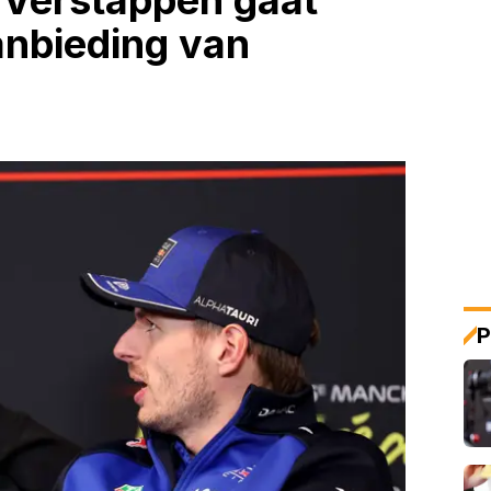
 "Verstappen gaat
anbieding van
P