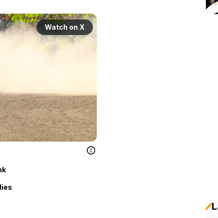
Watch on X
nk
lies
L