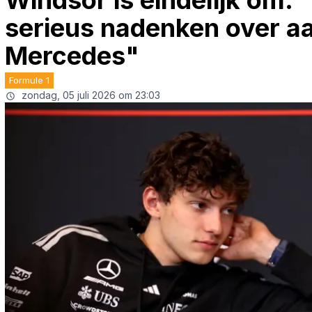
Windsor is eindelijk om:
serieus nadenken over a
Mercedes"
Formule 1
zondag, 05 juli 2026 om 23:03