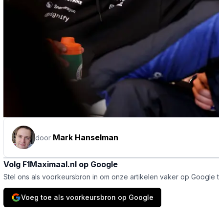
Mark Hanselman
door
Volg F1Maximaal.nl op Google
Stel ons als voorkeursbron in om onze artikelen vaker op Google 
Voeg toe als voorkeursbron op Google