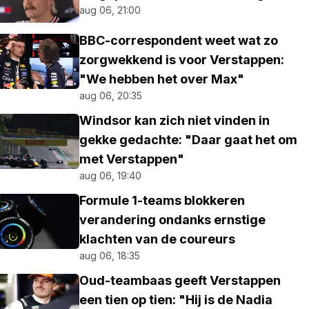
aug 06, 21:00
BBC-correspondent weet wat zo
zorgwekkend is voor Verstappen:
"We hebben het over Max"
aug 06, 20:35
Windsor kan zich niet vinden in
gekke gedachte: "Daar gaat het om
met Verstappen"
aug 06, 19:40
Formule 1-teams blokkeren
verandering ondanks ernstige
klachten van de coureurs
aug 06, 18:35
Oud-teambaas geeft Verstappen
een tien op tien: "Hij is de Nadia