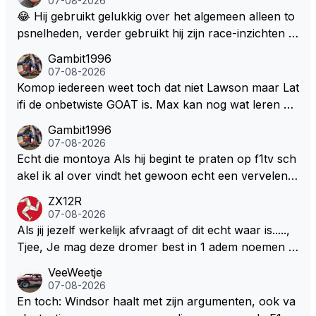
07-08-2026
😂 Hij gebruikt gelukkig over het algemeen alleen to
psnelheden, verder gebruikt hij zijn race-inzichten q
ua rotatie, baangebruik, etc. Alleen snelheid in of uit
Gambit1996
een bocht zegt helemaal niets, dus wat dat betreft h
07-08-2026
eeft hij sowieso gelijk 😂.
Komop iedereen weet toch dat niet Lawson maar Lat
ifi de onbetwiste GOAT is. Max kan nog wat leren va
n hem En iedereen maar zeggen Schumacher of Ha
Gambit1996
milton, hahahaha. Latifi pakt ze allemaal met de oge
07-08-2026
n dicht met als onbetwiste nummer 2 of GOATINES
Echt die montoya Als hij begint te praten op f1tv sch
S Lawson natuurlijk 😂😂😂😂😂
akel ik al over vindt het gewoon echt een vervelend
mannetje met zijn geblaas alsof hij het allemaal wel
ZX12R
weet 🤮🤮
07-08-2026
Als jij jezelf werkelijk afvraagt of dit echt waar is.....,
Tjee, Je mag deze dromer best in 1 adem noemen m
et bv een Hans Christian Andersen. Enorme drang n
VeeWeetje
aar voordragen uit eigen geest. Kan mij voorstellen d
07-08-2026
at je het leuk vindt sprookjes te luisteren maar heb jij
En toch: Windsor haalt met zijn argumenten, ook va
jezelf dan ook wel eens afgevraagd of de dappere b