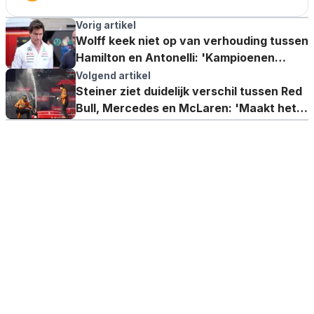
Vorig artikel
Wolff keek niet op van verhouding tussen
Hamilton en Antonelli: 'Kampioenen
onder elkaar'
Volgend artikel
Steiner ziet duidelijk verschil tussen Red
Bull, Mercedes en McLaren: 'Maakt het
boeiend'