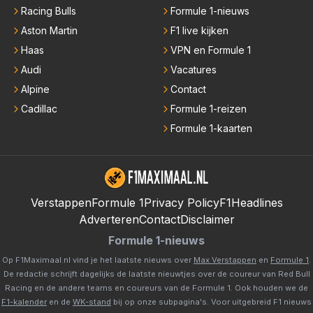
Racing Bulls
Formule 1-nieuws
Aston Martin
F1 live kijken
Haas
VPN en Formule 1
Audi
Vacatures
Alpine
Contact
Cadillac
Formule 1-reizen
Formule 1-kaarten
Verstappen
Formule 1
Privacy Policy
F1Headlines
Adverteren
Contact
Disclaimer
Formule 1-nieuws
Op F1Maximaal.nl vind je het laatste nieuws over
Max Verstappen
en
Formule 1
.
De redactie schrijft dagelijks de laatste nieuwtjes over de coureur van Red Bull
Racing en de andere teams en coureurs van de Formule 1. Ook houden we de
F1-kalender
en de
WK-stand
bij op onze subpagina's. Voor uitgebreid F1 nieuws