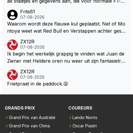
ak staatjes en gegevens aan, die voor normale F1-fa
oswachter werkelijk Roodkapje uit de buik van de bo
ns niet te verkrijgen of te snappen zijn. Iets met "co
Frits61
ze wolff gesneden heeft?
okies made of your own dough" 🤣
07-08-2026
Waarom wordt deze flauwe kul geplaatst. Net of Mo
ntoya weet wat Red Bull en Verstappen achter geslo
ten deuren bespreken.
ZX12R
07-08-2026
Ik begin het werkelijk grappig te vinden wat Juan de
Ziener met Heldere oren nu weer uit zijn fantasietro
mmel tovert. Of de man is volslagen gek en spook in
ZX12R
zijn eigen lege geest, of, hij behoort tot de intimi van
07-08-2026
Team Verstappen...., Praten doet ie in iedergeval ma
Frietpraat in de paddock.😜
ar beter niet.
GRANDS PRIX
COUREURS
Grand Prix van Australië
Lando Norris
Grand Prix van China
Oscar Piastri