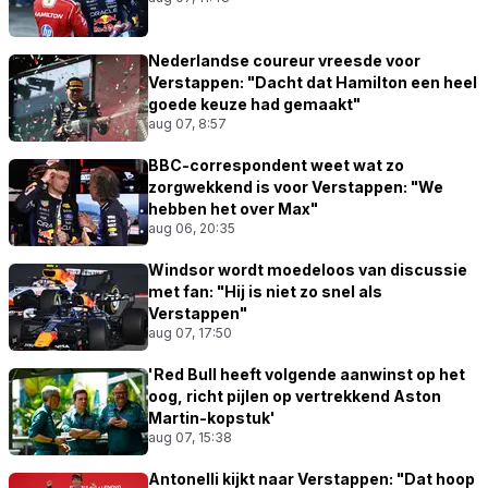
Nederlandse coureur vreesde voor
Verstappen: "Dacht dat Hamilton een heel
goede keuze had gemaakt"
aug 07, 8:57
BBC-correspondent weet wat zo
zorgwekkend is voor Verstappen: "We
hebben het over Max"
aug 06, 20:35
Windsor wordt moedeloos van discussie
met fan: "Hij is niet zo snel als
Verstappen"
aug 07, 17:50
'Red Bull heeft volgende aanwinst op het
oog, richt pijlen op vertrekkend Aston
Martin-kopstuk'
aug 07, 15:38
Antonelli kijkt naar Verstappen: "Dat hoop