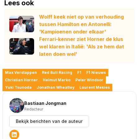
Lees ook
Wolff keek niet op van verhouding
tussen Hamilton en Antonelli:
'Kampioenen onder elkaar'
Ferrari-kenner ziet Horner de klus
wel klaren in Italië: 'Als ze hem dat
laten doen wel'
Max Verstappen
Red Bull Racing
F1
F1 Nieuws
Christian Horner
Helmut Marko
Peter Windsor
Yuki Tsunoda
Jonathan Wheatley
Laurent Mekies
Bastiaan Jongman
Redacteur
Bekijk berichten van de auteur