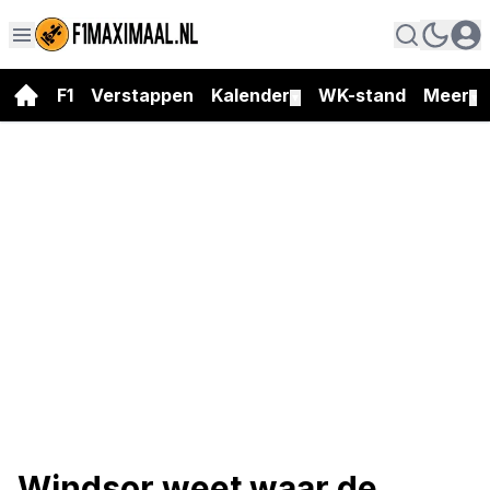
F1
Verstappen
Kalender
WK-stand
Meer
▼
▼
Windsor weet waar de