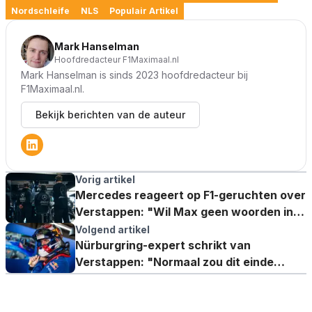
Nordschleife
NLS
Populair Artikel
Mark Hanselman
Hoofdredacteur F1Maximaal.nl
Mark Hanselman is sinds 2023 hoofdredacteur bij
F1Maximaal.nl.
Bekijk berichten van de auteur
Vorig artikel
Mercedes reageert op F1-geruchten over
Verstappen: "Wil Max geen woorden in
de mond leggen"
Volgend artikel
Nürburgring-expert schrikt van
Verstappen: "Normaal zou dit einde
verhaal zijn"