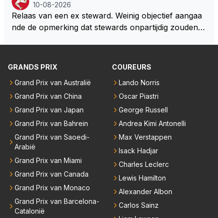
e hoe de fabriekant van straat auto's ervoor staat.
10-08-2026
Relaas van een ex steward. Weinig objectief aangaa
nde de opmerking dat stewards onpartijdig zouden zi
jn. De historie laat duidelijk een heel ander beeld zien
dan dat 'prietpraat Johnny' ons wil doen geloven. J
ohnny heeft nu een ander idool dan destijds en daar
GRANDS PRIX
COUREURS
likt ie nu de hielen van schoon. LH is blijkbaar exit bij
Grand Prix van Australië
Lando Norris
'objectieve' Johnny.
Grand Prix van China
Oscar Piastri
Grand Prix van Japan
George Russell
Grand Prix van Bahrein
Andrea Kimi Antonelli
Grand Prix van Saoedi-
Max Verstappen
Arabië
Isack Hadjar
Grand Prix van Miami
Charles Leclerc
Grand Prix van Canada
Lewis Hamilton
Grand Prix van Monaco
Alexander Albon
Grand Prix van Barcelona-
Carlos Sainz
Catalonië