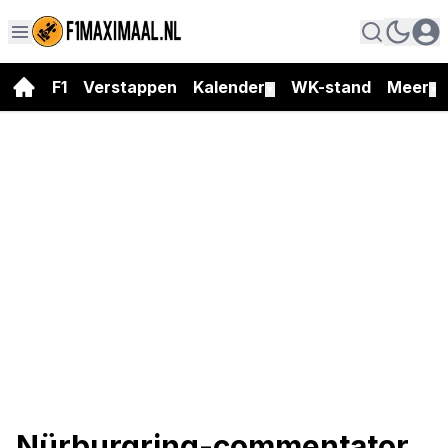
F1
Verstappen
Kalender
WK-stand
Meer
▼
▼
Nürburgring-commentator