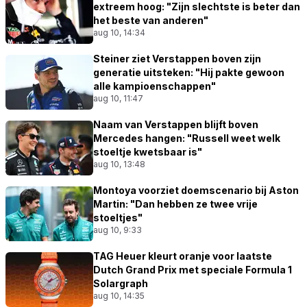
extreem hoog: "Zijn slechtste is beter dan
het beste van anderen"
aug 10, 14:34
Steiner ziet Verstappen boven zijn
generatie uitsteken: "Hij pakte gewoon
alle kampioenschappen"
aug 10, 11:47
Naam van Verstappen blijft boven
Mercedes hangen: "Russell weet welk
stoeltje kwetsbaar is"
aug 10, 13:48
Montoya voorziet doemscenario bij Aston
Martin: "Dan hebben ze twee vrije
stoeltjes"
aug 10, 9:33
TAG Heuer kleurt oranje voor laatste
Dutch Grand Prix met speciale Formula 1
Solargraph
aug 10, 14:35