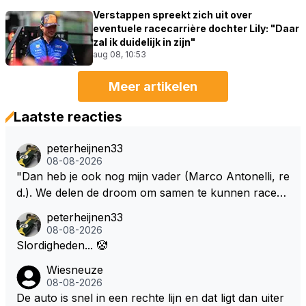
Verstappen spreekt zich uit over
eventuele racecarrière dochter Lily: "Daar
zal ik duidelijk in zijn"
aug 08, 10:53
Meer artikelen
Laatste reacties
peterheijnen33
08-08-2026
"Dan heb je ook nog mijn vader (Marco Antonelli, re
d.). We delen de droom om samen te kunnen racen i
n dezelfde auto. Dat zou echt geweldig zijn" How ab
peterheijnen33
out die droom met Kimi en Marco én Max én Jos? ;)
08-08-2026
Slordigheden... 🤡
Wiesneuze
08-08-2026
De auto is snel in een rechte lijn en dat ligt dan uiter