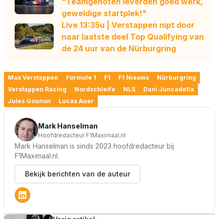
"Teamgenoten leverden goed werk,
geweldige startplek!"
Live 13:35u | Verstappen nipt door
naar laatste deel Top Qualifying van
de 24 uur van de Nürburgring
Max Verstappen
Formule 1
F1
F1 Nieuws
Nürburgring
Verstappen Racing
Nordschleife
NLS
Dani Juncadella
Jules Gounon
Lucas Auer
Mark Hanselman
Hoofdredacteur F1Maximaal.nl
Mark Hanselman is sinds 2023 hoofdredacteur bij
F1Maximaal.nl.
Bekijk berichten van de auteur