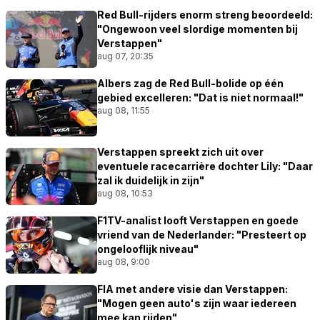
Red Bull-rijders enorm streng beoordeeld:
"Ongewoon veel slordige momenten bij
Verstappen"
aug 07, 20:35
Albers zag de Red Bull-bolide op één
gebied excelleren: "Dat is niet normaal!"
aug 08, 11:55
Verstappen spreekt zich uit over
eventuele racecarrière dochter Lily: "Daar
zal ik duidelijk in zijn"
aug 08, 10:53
F1TV-analist looft Verstappen en goede
vriend van de Nederlander: "Presteert op
ongelooflijk niveau"
aug 08, 9:00
FIA met andere visie dan Verstappen:
"Mogen geen auto's zijn waar iedereen
mee kan rijden"