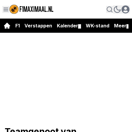
F1
Verstappen
Kalender
WK-stand
Meer
▼
▼
Teamgenoot van