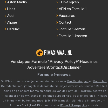
Aston Martin
F1 live kijken
Haas
VPN en Formule 1
Audi
Vacatures
Alpine
Contact
Cadillac
Formule 1-reizen
Formule 1-kaarten
Verstappen
Formule 1
Privacy Policy
F1Headlines
Adverteren
Contact
Disclaimer
Formule 1-nieuws
Op F1Maximaal.nl vind je het laatste nieuws over
Max Verstappen
en
Formule 1
.
De redactie schrijft dagelijks de laatste nieuwtjes over de coureur van Red Bull
Racing en de andere teams en coureurs van de Formule 1. Ook houden we de
F1-kalender
en de
WK-stand
bij op onze subpagina's. Voor uitgebreid F1 nieuws
uit binnen- en buitenland moet je bij
F1Maximaal.nl
zijn. Heb je interesse om
Formule 1 te kijken? Kijk dan op onze
F1 live kijken-pagina
voor de