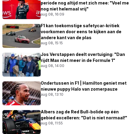
periode nog altijd met zich mee: "Voel me
nog niet helemaal vrij"
aug 08, 16:09
F1 kan toekomstige safetycar-kritiek
voorkomen door eens te kijken aan de
andere kant van de plas
aug 08, 15:15
Jos Verstappen deelt overtuiging: "Dan
rijdt Max niet meer in de Formule 1"
aug 08, 14:00
Ondertussen in F1 | Hamilton geniet met
nieuwe puppy Halo van zomerpauze
aug 08, 13:10
Albers zag de Red Bull-bolide op één
gebied excelleren: "Dat is niet normaal!"
aug 08, 11:55