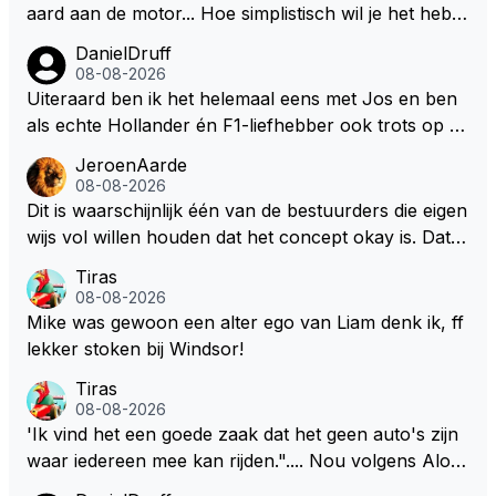
aard aan de motor... Hoe simplistisch wil je het hebb
en? Juist in de buurt van de topsnelheid is luchtwee
DanielDruff
rstand ontzettend belangrijk. Heeft Red Bull bochtgri
08-08-2026
p opgegeven voor topsnelheid? Dat is iets wat vaker
Uiteraard ben ik het helemaal eens met Jos en ben
gebeurd is, zeker met Verstappen aan bet stuur.
als echte Hollander én F1-liefhebber ook trots op de
fantastische carrière van Max Verstappen, maar de l
JeroenAarde
aatste tijd kriebelt bij mij toch de wens dat hij nog een
08-08-2026
s een knappe auto van Red Bull krijgt, waarmee hij d
Dit is waarschijnlijk één van de bestuurders die eigen
ie laatste paar records van Lewis 'ik-reed-in-een-Me
wijs vol willen houden dat het concept okay is. Dat is
rcedes-die-3-seconden-sneller-is-dan-de-rest' Hamil
het niet, dat ziet iedereen en wordt ook door de cou
Tiras
ton kan slopen. Hij heeft dat natuurlijk ook in zich, al
reurs gezegd! Dat het lichter, korter en smaller zou
08-08-2026
leen die shit-Red Bull moet beter.
moeten onderschrijf ik maar het is niet gezegd dat ik
Mike was gewoon een alter ego van Liam denk ik, ff
zijn visie van het huidige concept volg. Om de borst
lekker stoken bij Windsor!
vooruit te houden zonder gezichtsverlies is de oplos
Tiras
sing eenvoudig. Maak de motor voor een groot deel
08-08-2026
belangrijker dan de batterij in verhouding 65/35 en ni
'Ik vind het een goede zaak dat het geen auto's zijn
emand zeurt meer. De verbetering van de F1 zit in d
waar iedereen mee kan rijden.".... Nou volgens Alon
e brandstof. De batterij zorgt op den duur weer voo
so kan onder deze nieuwe (m.n. energie) regelemen