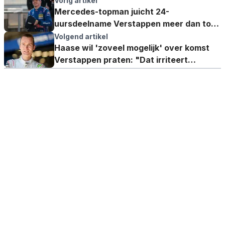
Vorig artikel
Mercedes-topman juicht 24-
uursdeelname Verstappen meer dan toe:
"Alleen daarom mogen we al blij zijn"
Volgend artikel
Haase wil 'zoveel mogelijk' over komst
Verstappen praten: "Dat irriteert
helemaal niet"