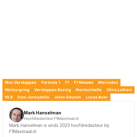
Max Verstappen
Formule 1
F1
F1 Nieuws
Mercedes
Nürburgring
Verstappen Racing
Nordschleife
Chris Lulham
NLS
Dani Juncadella
Jules Gounon
Lucas Auer
Mark Hanselman
Hoofdredacteur F1Maximaal.nl
Mark Hanselman is sinds 2023 hoofdredacteur bij
F1Maximaal.nl.