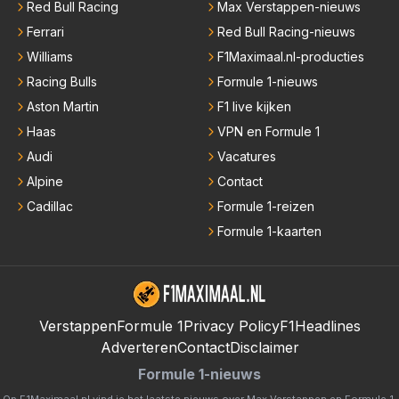
Red Bull Racing
Max Verstappen-nieuws
Ferrari
Red Bull Racing-nieuws
Williams
F1Maximaal.nl-producties
Racing Bulls
Formule 1-nieuws
Aston Martin
F1 live kijken
Haas
VPN en Formule 1
Audi
Vacatures
Alpine
Contact
Cadillac
Formule 1-reizen
Formule 1-kaarten
Verstappen
Formule 1
Privacy Policy
F1Headlines
Adverteren
Contact
Disclaimer
Formule 1-nieuws
Op F1Maximaal.nl vind je het laatste nieuws over
Max Verstappen
en
Formule 1
.