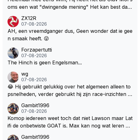
oms een wat "dwingende mening" Het kan best dat
de fan in kwestie probeerde een vergelijkbaar gevoe
ZX12R
l bij Windsor op te roepen. Maar in een tijd zonder r
07-08-2026
aces zijn dit leuke berichtjes
AH, een vreemdganger dus, Geen wonder dat ie gee
n smaak heeft. 😜
Forzapertutti
07-08-2026
The Hinch is geen Engelsman...
wg
07-08-2026
😂 Hij gebruikt gelukkig over het algemeen alleen to
psnelheden, verder gebruikt hij zijn race-inzichten q
ua rotatie, baangebruik, etc. Alleen snelheid in of uit
Gambit1996
een bocht zegt helemaal niets, dus wat dat betreft h
07-08-2026
eeft hij sowieso gelijk 😂.
Komop iedereen weet toch dat niet Lawson maar Lat
ifi de onbetwiste GOAT is. Max kan nog wat leren va
n hem En iedereen maar zeggen Schumacher of Ha
Gambit1996