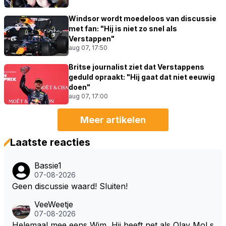
Windsor wordt moedeloos van discussie
met fan: "Hij is niet zo snel als
Verstappen"
aug 07, 17:50
Britse journalist ziet dat Verstappens
geduld opraakt: "Hij gaat dat niet eeuwig
doen"
aug 07, 17:00
Meer artikelen
Laatste reacties
Bassie1
07-08-2026
Geen discussie waard! Sluiten!
VeeWeetje
07-08-2026
Helemaal mee eens Wim, Hij heeft net als Olav Mol s