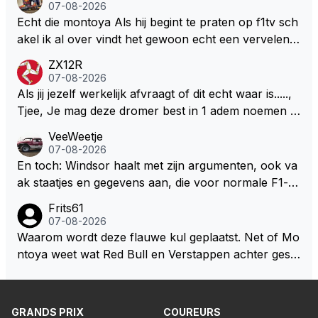
milton, hahahaha. Latifi pakt ze allemaal met de oge
07-08-2026
n dicht met als onbetwiste nummer 2 of GOATINES
Echt die montoya Als hij begint te praten op f1tv sch
S Lawson natuurlijk 😂😂😂😂😂
akel ik al over vindt het gewoon echt een vervelend
mannetje met zijn geblaas alsof hij het allemaal wel
ZX12R
weet 🤮🤮
07-08-2026
Als jij jezelf werkelijk afvraagt of dit echt waar is.....,
Tjee, Je mag deze dromer best in 1 adem noemen m
et bv een Hans Christian Andersen. Enorme drang n
VeeWeetje
aar voordragen uit eigen geest. Kan mij voorstellen d
07-08-2026
at je het leuk vindt sprookjes te luisteren maar heb jij
En toch: Windsor haalt met zijn argumenten, ook va
jezelf dan ook wel eens afgevraagd of de dappere b
ak staatjes en gegevens aan, die voor normale F1-fa
oswachter werkelijk Roodkapje uit de buik van de bo
ns niet te verkrijgen of te snappen zijn. Iets met "co
Frits61
ze wolff gesneden heeft?
okies made of your own dough" 🤣
07-08-2026
Waarom wordt deze flauwe kul geplaatst. Net of Mo
ntoya weet wat Red Bull en Verstappen achter geslo
ten deuren bespreken.
GRANDS PRIX
COUREURS