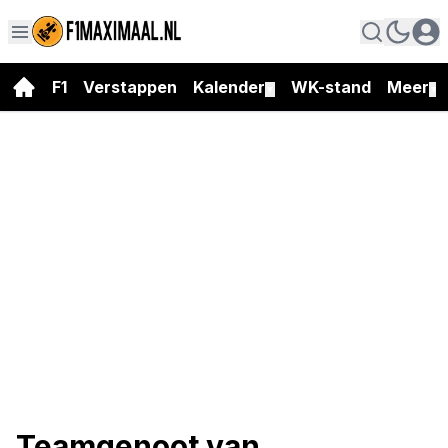
F1
Verstappen
Kalender
WK-stand
Meer
▼
▼
Teamgenoot van