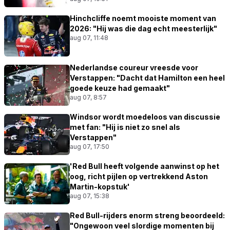
Hinchcliffe noemt mooiste moment van
2026: "Hij was die dag echt meesterlijk"
aug 07, 11:48
Nederlandse coureur vreesde voor
Verstappen: "Dacht dat Hamilton een heel
goede keuze had gemaakt"
aug 07, 8:57
Windsor wordt moedeloos van discussie
met fan: "Hij is niet zo snel als
Verstappen"
aug 07, 17:50
'Red Bull heeft volgende aanwinst op het
oog, richt pijlen op vertrekkend Aston
Martin-kopstuk'
aug 07, 15:38
Red Bull-rijders enorm streng beoordeeld:
"Ongewoon veel slordige momenten bij