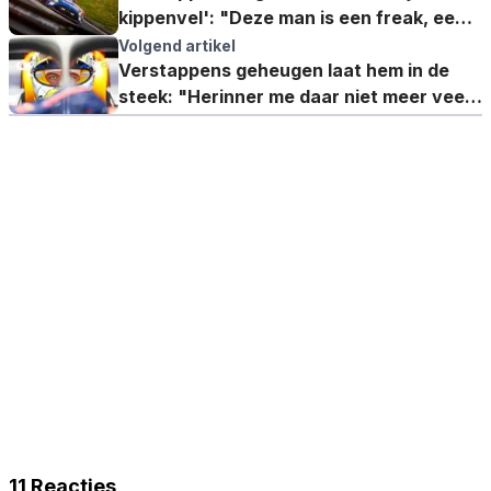
kippenvel': "Deze man is een freak, een
natuurtalent"
Volgend artikel
Verstappens geheugen laat hem in de
steek: "Herinner me daar niet meer veel
van"
11 Reacties