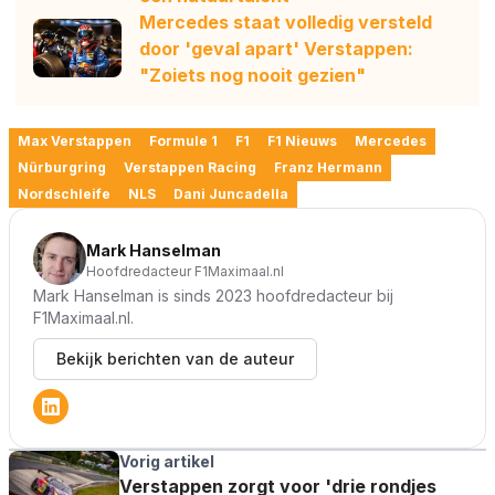
Mercedes staat volledig versteld
door 'geval apart' Verstappen:
"Zoiets nog nooit gezien"
Max Verstappen
Formule 1
F1
F1 Nieuws
Mercedes
Nürburgring
Verstappen Racing
Franz Hermann
Nordschleife
NLS
Dani Juncadella
Mark Hanselman
Hoofdredacteur F1Maximaal.nl
Mark Hanselman is sinds 2023 hoofdredacteur bij
F1Maximaal.nl.
Bekijk berichten van de auteur
Vorig artikel
Verstappen zorgt voor 'drie rondjes