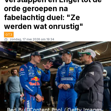
orde geroepen na
fabelachtig duel: "Ze
werden wat onrustig"
GT3
zondag, 17 mei 2026 om 19:34