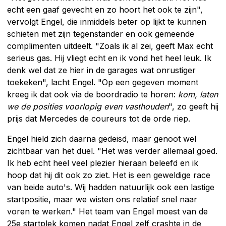
echt een gaaf gevecht en zo hoort het ook te zijn",
vervolgt Engel, die inmiddels beter op lijkt te kunnen
schieten met zijn tegenstander en ook gemeende
complimenten uitdeelt. "Zoals ik al zei, geeft Max echt
serieus gas. Hij vliegt echt en ik vond het heel leuk. Ik
denk wel dat ze hier in de garages wat onrustiger
toekeken", lacht Engel. "Op een gegeven moment
kreeg ik dat ook via de boordradio te horen:
kom, laten
we de posities voorlopig even vasthouden
", zo geeft hij
prijs dat Mercedes de coureurs tot de orde riep.
Engel hield zich daarna gedeisd, maar genoot wel
zichtbaar van het duel. "Het was verder allemaal goed.
Ik heb echt heel veel plezier hieraan beleefd en ik
hoop dat hij dit ook zo ziet. Het is een geweldige race
van beide auto's. Wij hadden natuurlijk ook een lastige
startpositie, maar we wisten ons relatief snel naar
voren te werken." Het team van Engel moest van de
25e startplek komen nadat Engel zelf crashte in de