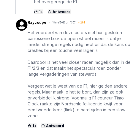
het overgeregelde F1.
1
+
Antwoord
Raycoupe
18 mei 2026 om 13:57
+
208
Het voordeel van deze auto's met hun gesloten
carrosserie t.o.v. de open wheel racers is dat je
minder strenge regels nodig hebt omdat de kans op
crashes bij een touché veel lager is.
Daardoor is het veel closer racen mogelijk dan in de
F1/2/3 en dat maakt het spectaculairder, zonder
lange vergaderingen van stewards.
Vergeet wat je weet van de F1, hier gelden andere
regels. Maar maak je het te bont, dan zijn ze ook
onverbiddelijk streng. Voormalig F1 coureur Timo
Glock raakte zijn Nordschleife-licentie kwijt voor
een tweede keer (flink) te hard rijden in een slow
zone.
1
+
Antwoord