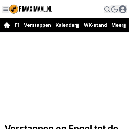
F1
Verstappen
Kalender
WK-stand
Meer
▼
▼
Verstappen en Engel tot de