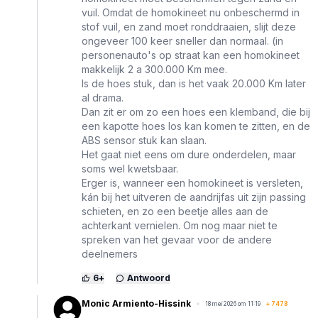
vuil. Omdat de homokineet nu onbeschermd in
stof vuil, en zand moet ronddraaien, slijt deze
ongeveer 100 keer sneller dan normaal. (in
personenauto's op straat kan een homokineet
makkelijk 2 a 300.000 Km mee.
Is de hoes stuk, dan is het vaak 20.000 Km later
al drama.
Dan zit er om zo een hoes een klemband, die bij
een kapotte hoes los kan komen te zitten, en de
ABS sensor stuk kan slaan.
Het gaat niet eens om dure onderdelen, maar
soms wel kwetsbaar.
Erger is, wanneer een homokineet is versleten,
kán bij het uitveren de aandrijfas uit zijn passing
schieten, en zo een beetje alles aan de
achterkant vernielen. Om nog maar niet te
spreken van het gevaar voor de andere
deelnemers
6
+
Antwoord
Monic Armiento-Hissink
18 mei 2026 om 11:19
+
7478