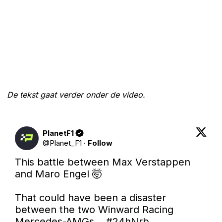
De tekst gaat verder onder de video.
PlanetF1
@
Planet_F1
·
Follow
This battle between Max Verstappen 
and Maro Engel 🤯

That could have been a disaster 
between the two Winward Racing 
Mercedes-AMGs... 
#24hNrb