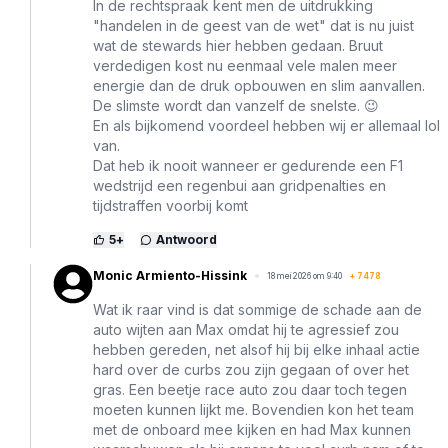
In de rechtspraak kent men de uitdrukking
"handelen in de geest van de wet" dat is nu juist
wat de stewards hier hebben gedaan. Bruut
verdedigen kost nu eenmaal vele malen meer
energie dan de druk opbouwen en slim aanvallen.
De slimste wordt dan vanzelf de snelste. 😉
En als bijkomend voordeel hebben wij er allemaal lol
van.
Dat heb ik nooit wanneer er gedurende een F1
wedstrijd een regenbui aan gridpenalties en
tijdstraffen voorbij komt
5
+
Antwoord
Monic Armiento-Hissink
18 mei 2026 om 9:40
+
7478
Wat ik raar vind is dat sommige de schade aan de
auto wijten aan Max omdat hij te agressief zou
hebben gereden, net alsof hij bij elke inhaal actie
hard over de curbs zou zijn gegaan of over het
gras. Een beetje race auto zou daar toch tegen
moeten kunnen lijkt me. Bovendien kon het team
met de onboard mee kijken en had Max kunnen