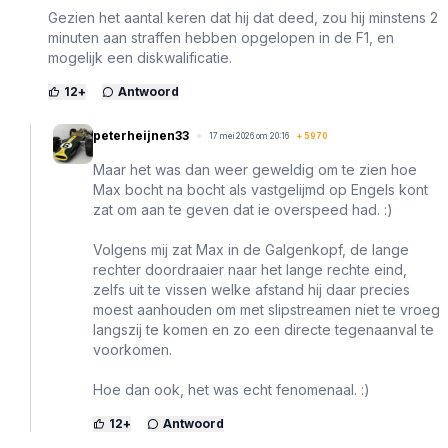
Gezien het aantal keren dat hij dat deed, zou hij minstens 2
minuten aan straffen hebben opgelopen in de F1, en
mogelijk een diskwalificatie.
12
+
Antwoord
peterheijnen33
17 mei 2026 om 20:16
+
5970
Maar het was dan weer geweldig om te zien hoe
Max bocht na bocht als vastgelijmd op Engels kont
zat om aan te geven dat ie overspeed had. :)
Volgens mij zat Max in de Galgenkopf, de lange
rechter doordraaier naar het lange rechte eind,
zelfs uit te vissen welke afstand hij daar precies
moest aanhouden om met slipstreamen niet te vroeg
langszij te komen en zo een directe tegenaanval te
voorkomen.
Hoe dan ook, het was echt fenomenaal. :)
12
+
Antwoord