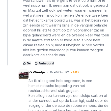
waarschuwen als hij ergens te veel curb nam of te
veel risico nam. Ik neem aan dat dat ook is gebeurd
en Max zal zelf ook wel weten waar en wanneer hij
wel wat meer risico kon nemen. De enige twee keer
dat het echt kantje boord was, was in het begin van
zijn eerste stint waar hij bijna in de vangrail belande
doordat hij iets te dicht op zijn voorganger zat en
bijna gelanceerd werd en de tweede keer was toen
in de laatste stint toen er twee auto's voor hem
elkaar raakte en hij moest uitwijken. ik heb verder
niet iets gezien waardoor je zou kunnen zeggen
daar komt de schade van.
5
+
Antwoord
VeeWeetje
18 mei 2026 om 10:30
+
2473
Als ik alles goed heb begrepen, is een
homokinetische koppeling van het
rechterachterwiel stuk gegaan.
Een uitleg zou kunnen zijn: een stukje carbon of
ander schroot wat op de baan ligt, raakt door de
zuiging onder de auto de rubberen hoes, die de
homokineet moet beschermen tegen zand en