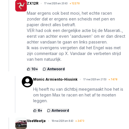
ZX12R
17 mei 2026 om 20:43
+
12270
Maar ergens ook best mooi, het echte racen
zonder dat er ergens een scheids met pen en
papier direct alles betraft.
VER had ook een dergelijke actie bij de Maserati..,
eerst van achter even 'aanduwen' om er dan direct
achter vandaan te gaan en links passeren.
Ik was overigens vergeten dat het Engel was met
zijn commentaar op X. Vandaar de verbeten strijd
van hem natuurlijk.
10
+
Antwoord
Monic Armiento-Hissink
17 mei 2026 om 21:53
+
7478
Hij heeft nu van dichtbij meegemaakt hoe het is
om tegen Max te racen en het af te moeten
leggen.
6
+
Antwoord
VeeWeetje
18 mei 2026 om 8:43
+
2473