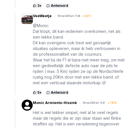
3
+
Antwoord
VeeWeetje
18 mei 2026 om 11:48
+
2473
@Monic:
Dat klopt, dit kan iedereen overkomen, net als
een lekke band.
Dit kan overigens ook best wel gevaarlijk
situaties opleveren, maar ik heb vertrouwen in
de professionaliteit van de coureurs.
Waar het bij de F1 al bijna niet meer mag, om met
een gedeeltelijk defecte auto naar de pits te
rijden ( max. 5 Km) rijden ze op de Nordschleife
rustig nog 20Km door met een lekke band. of
met een verticaal staande motorkap 🤣
5
+
Antwoord
Monic Armiento-Hissink
18 mei 2026 om 13:47
+
7478
Het is wel lekker simpel, niet al te veel regels
maar de regels die er zijn daar staan wel flinke
straffen op. Het is een verademing tegenover