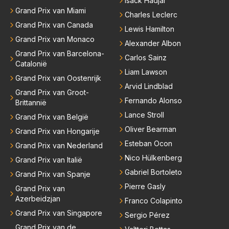
Isack Hadjar
nu heeft bij Red Bull. Dat het gras niet overal even g
Grand Prix van Miami
Charles Leclerc
roen is hoef je hem niet te vertellen.
Grand Prix van Canada
Lewis Hamilton
Grand Prix van Monaco
Alexander Albon
Grand Prix van Barcelona-
Carlos Sainz
Catalonië
Liam Lawson
Grand Prix van Oostenrijk
Arvid Lindblad
Grand Prix van Groot-
Fernando Alonso
Brittannië
Lance Stroll
Grand Prix van België
Oliver Bearman
Grand Prix van Hongarije
Esteban Ocon
Grand Prix van Nederland
Nico Hülkenberg
Grand Prix van Italië
Gabriel Bortoleto
Grand Prix van Spanje
Pierre Gasly
Grand Prix van
Azerbeidzjan
Franco Colapinto
Grand Prix van Singapore
Sergio Pérez
Grand Prix van de