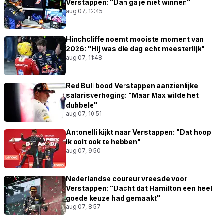
Verstappen: "Dan ga je niet winnen"
aug 07, 12:45
Hinchcliffe noemt mooiste moment van
2026: "Hij was die dag echt meesterlijk"
aug 07, 11:48
Red Bull bood Verstappen aanzienlijke
salarisverhoging: "Maar Max wilde het
dubbele"
aug 07, 10:51
Antonelli kijkt naar Verstappen: "Dat hoop
ik ooit ook te hebben"
aug 07, 9:50
Nederlandse coureur vreesde voor
Verstappen: "Dacht dat Hamilton een heel
goede keuze had gemaakt"
aug 07, 8:57