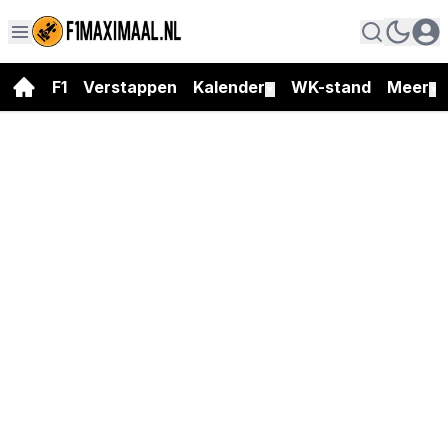
F1
Verstappen
Kalender
WK-stand
Meer
▼
▼