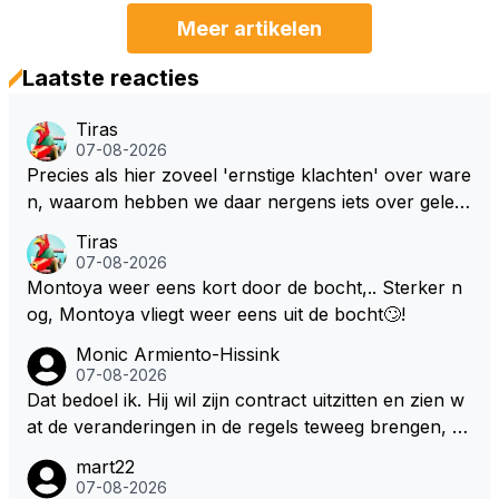
Meer artikelen
Laatste reacties
Tiras
07-08-2026
Precies als hier zoveel 'ernstige klachten' over ware
n, waarom hebben we daar nergens iets over gelez
en... voor mij is dit nieuw!
Tiras
07-08-2026
Montoya weer eens kort door de bocht,.. Sterker n
og, Montoya vliegt weer eens uit de bocht🙄!
Monic Armiento-Hissink
07-08-2026
Dat bedoel ik. Hij wil zijn contract uitzitten en zien w
at de veranderingen in de regels teweeg brengen, al
s dat niks wordt valt de keuze makkelijker om voor z
mart22
ijn eigen team te kiezen en zijn gezin. hij kan dan zelf
07-08-2026