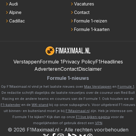
Audi
Vacatures
Alpine
Contact
Cadillac
Formule 1-reizen
Formule 1-kaarten
Verstappen
Formule 1
Privacy Policy
F1Headlines
Adverteren
Contact
Disclaimer
Formule 1-nieuws
Op F1Maximaal.nl vind je het laatste nieuws over
Max Verstappen
en
Formule 1
.
De redactie schrijft dagelijks de laatste nieuwtjes over de coureur van Red Bull
Racing en de andere teams en coureurs van de Formule 1. Ook houden we de
F1-kalender
en de
WK-stand
bij op onze subpagina's. Voor uitgebreid F1 nieuws
uit binnen- en buitenland moet je bij
F1Maximaal.nl
zijn. Heb je interesse om
Formule 1 te kijken? Kijk dan op onze
F1 live kijken-pagina
voor de
mogelijkheden of gebruik direct een
VPN
.
©
2026
F1Maximaal.nl
-
Alle rechten voorbehouden