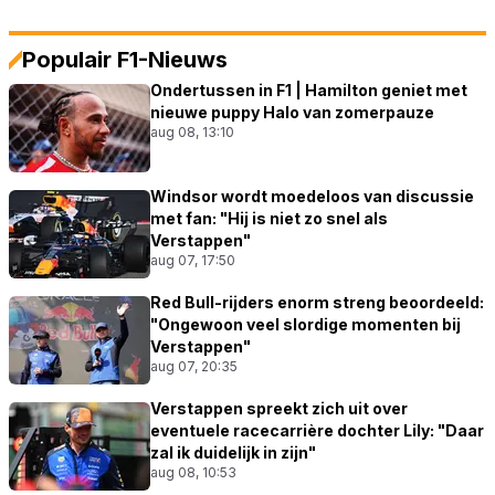
Populair F1-Nieuws
Ondertussen in F1 | Hamilton geniet met
nieuwe puppy Halo van zomerpauze
aug 08, 13:10
Windsor wordt moedeloos van discussie
met fan: "Hij is niet zo snel als
Verstappen"
aug 07, 17:50
Red Bull-rijders enorm streng beoordeeld:
"Ongewoon veel slordige momenten bij
Verstappen"
aug 07, 20:35
Verstappen spreekt zich uit over
eventuele racecarrière dochter Lily: "Daar
zal ik duidelijk in zijn"
aug 08, 10:53