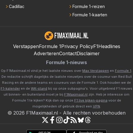
Cadillac
Formule 1-reizen
Formule 1-kaarten
Verstappen
Formule 1
Privacy Policy
F1Headlines
Adverteren
Contact
Disclaimer
Formule 1-nieuws
Op F1Maximaal.nl vind je het laatste nieuws over
Max Verstappen
en
Formule 1
.
De redactie schrijft dagelijks de laatste nieuwtjes over de coureur van Red Bull
Racing en de andere teams en coureurs van de Formule 1. Ook houden we de
F1-kalender
en de
WK-stand
bij op onze subpagina's. Voor uitgebreid F1 nieuws
uit binnen- en buitenland moet je bij
F1Maximaal.nl
zijn. Heb je interesse om
Formule 1 te kijken? Kijk dan op onze
F1 live kijken-pagina
voor de
mogelijkheden of gebruik direct een
VPN
.
©
2026
F1Maximaal.nl
-
Alle rechten voorbehouden