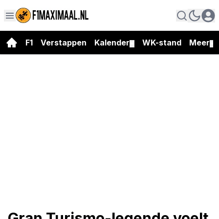
F1
Verstappen
Kalender
WK-stand
Meer
▼
▼
Gran Turismo-legende voelt