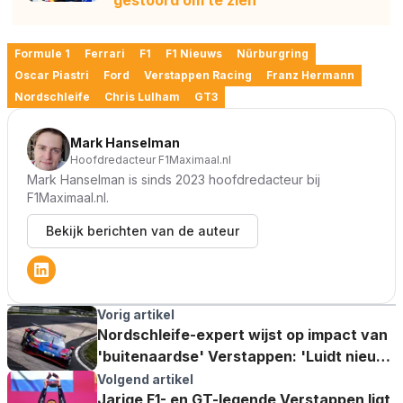
Formule 1
Ferrari
F1
F1 Nieuws
Nürburgring
Oscar Piastri
Ford
Verstappen Racing
Franz Hermann
Nordschleife
Chris Lulham
GT3
Mark Hanselman
Hoofdredacteur F1Maximaal.nl
Mark Hanselman is sinds 2023 hoofdredacteur bij
F1Maximaal.nl.
Bekijk berichten van de auteur
Vorig artikel
Nordschleife-expert wijst op impact van
'buitenaardse' Verstappen: 'Luidt nieuw
tijdperk in'
Volgend artikel
Jarige F1- en GT-legende Verstappen ligt