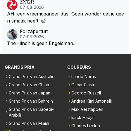
ZX12R
l bij Windsor op te roepen. Maar in een tijd zonder r
07-08-2026
aces zijn dit leuke berichtjes
AH, een vreemdganger dus, Geen wonder dat ie gee
n smaak heeft. 😜
Forzapertutti
07-08-2026
The Hinch is geen Engelsman...
GRANDS PRIX
COUREURS
Grand Prix van Australië
Lando Norris
Grand Prix van China
Oscar Piastri
Grand Prix van Japan
George Russell
Grand Prix van Bahrein
Andrea Kimi Antonelli
Grand Prix van Saoedi-
Max Verstappen
Arabië
Isack Hadjar
Grand Prix van Miami
Charles Leclerc