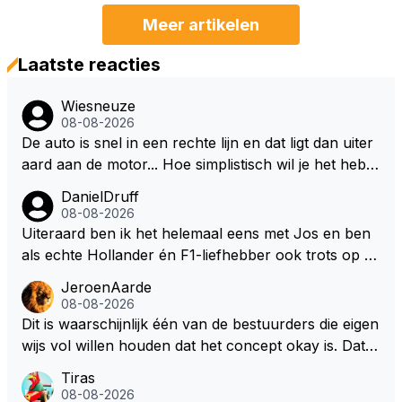
Meer artikelen
Laatste reacties
Wiesneuze
08-08-2026
De auto is snel in een rechte lijn en dat ligt dan uiter
aard aan de motor... Hoe simplistisch wil je het hebb
en? Juist in de buurt van de topsnelheid is luchtwee
DanielDruff
rstand ontzettend belangrijk. Heeft Red Bull bochtgri
08-08-2026
p opgegeven voor topsnelheid? Dat is iets wat vaker
Uiteraard ben ik het helemaal eens met Jos en ben
gebeurd is, zeker met Verstappen aan bet stuur.
als echte Hollander én F1-liefhebber ook trots op de
fantastische carrière van Max Verstappen, maar de l
JeroenAarde
aatste tijd kriebelt bij mij toch de wens dat hij nog een
08-08-2026
s een knappe auto van Red Bull krijgt, waarmee hij d
Dit is waarschijnlijk één van de bestuurders die eigen
ie laatste paar records van Lewis 'ik-reed-in-een-Me
wijs vol willen houden dat het concept okay is. Dat is
rcedes-die-3-seconden-sneller-is-dan-de-rest' Hamil
het niet, dat ziet iedereen en wordt ook door de cou
Tiras
ton kan slopen. Hij heeft dat natuurlijk ook in zich, al
reurs gezegd! Dat het lichter, korter en smaller zou
08-08-2026