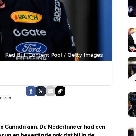
te zien
n Canada aan. De Nederlander had een
rug en bevestigde ook dat hij in de