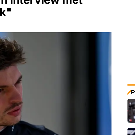
an interview met
jk"
P