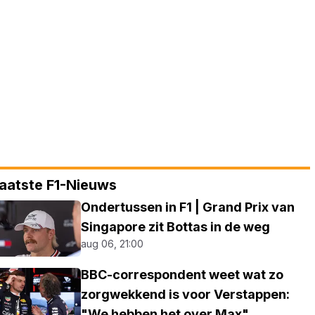
aatste F1-Nieuws
Ondertussen in F1 | Grand Prix van
Singapore zit Bottas in de weg
aug 06, 21:00
BBC-correspondent weet wat zo
zorgwekkend is voor Verstappen:
"We hebben het over Max"