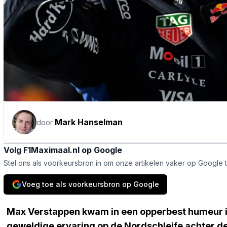
Mark Hanselman
door
Volg F1Maximaal.nl op Google
Stel ons als voorkeursbron in om onze artikelen vaker op Google 
Voeg toe als voorkeursbron op Google
Max Verstappen kwam in een opperbest humeur i
geweldige ervaring op de Nordschleife achter de 