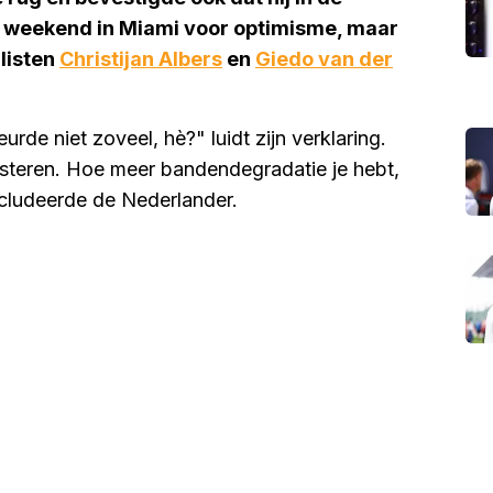
et weekend in Miami voor optimisme, maar
listen
Christijan Albers
en
Giedo van der
eurde niet zoveel, hè?" luidt zijn verklaring.
isteren. Hoe meer bandendegradatie je hebt,
ncludeerde de Nederlander.