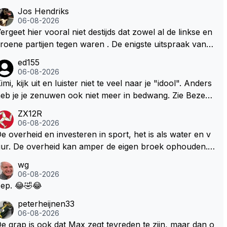
Jos Hendriks
06-08-2026
ergeet hier vooral niet destijds dat zowel al de linkse en
roene partijen tegen waren . De enigste uitspraak van e
n groenlinkse daarnaast bouw er een dak over dan kun
ed155
en ze hun eigen uitlaat gassen inademen maar niet wet
06-08-2026
nde was dat de F1 motor schoner is dan een normale a
imi, kijk uit en luister niet te veel naar je "idool". Anders
to. Dus denk echt niet dat deze groene/wollen regering
eb je je zenuwen ook niet meer in bedwang. Zie Bezech
ier de F1 talenten of karters zullen steunen laat staan o
, Di Antonio.. misschien anders tegen Max/Marquez/Jos
ZX12R
m een euro in het circuit Zandvoort te steken
 Veel gezelliger
06-08-2026
e overheid en investeren in sport, het is als water en v
ur. De overheid kan amper de eigen broek ophouden.
e Staat steelt liever, liefst van eigen burgers. Je kunt de
wg
taat het best vergelijken met de sheriff van Nottinghem
06-08-2026
Robin Hood) welk achter de bomen verscholen de arge
ep. 😂🤣😂
oze burger opwacht om hem/haar van zijn laatste zuur
peterheijnen33
erdiende stuiver te beroven. De Staat heeft nooit ooit m
06-08-2026
ar een stuiver in Zandvoort willen investeren en dat zal
e grap is ook dat Max zegt tevreden te zijn, maar dan o