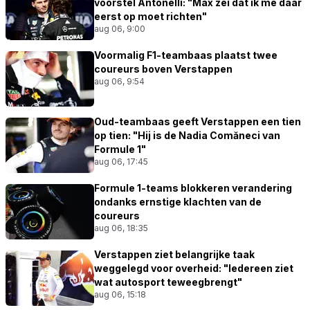
voorstel Antonelli: "Max zei dat ik me daar
eerst op moet richten"
aug 06, 9:00
Voormalig F1-teambaas plaatst twee
coureurs boven Verstappen
aug 06, 9:54
Oud-teambaas geeft Verstappen een tien
op tien: "Hij is de Nadia Comăneci van
Formule 1"
aug 06, 17:45
Formule 1-teams blokkeren verandering
ondanks ernstige klachten van de
coureurs
aug 06, 18:35
Verstappen ziet belangrijke taak
weggelegd voor overheid: "Iedereen ziet
wat autosport teweegbrengt"
aug 06, 15:18