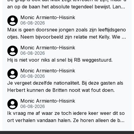
andvoort willen investeren en dat zal ook nooit gebe
an op de baan het absolute tegendeel bewijst. Lando
uren. Afdragen van BTW gelden en vergunningen bi
zegt daarentegen juist meer te willen, maar laat het
Monic Armiento-Hissink
j dergelijke sportievefestiviteiten MOET je dan weer
dan eigenlijk niet echt zien. ;)
06-08-2026
wel afstaan, de parasiet.
Max is geen doorsnee jongen zoals zijn leeftijdsgeno
otjes. Neem bijvoorbeeld zijn relatie met Kelly. Wie g
aat er een relatie aan met een vrouw die toch wat ja
Monic Armiento-Hissink
artjes ouder is en al een kleine heeft van een voorm
06-08-2026
alig RB-lid op de leeftijd van 23 jaar? Hij doet dingen
Hij is niet voor niks al snel bij RB weggestuurd.
die leeftijdsgenootjes niet doen en blijft toch heel gew
Monic Armiento-Hissink
oon. Ieder jaar is er in Hongarije een uitje voor zijn t
06-08-2026
eam. Op 28-jarige leeftijd is hij al eigenaar van een su
Je vergeet dezelfde nationaliteit. Bij deze gasten als
ccesvol raceteam. Hij is niet alleen speciaal in de aut
Herbert kunnen de Britten nooit wat fout doen.
o maar ook daarbuiten.
Monic Armiento-Hissink
06-08-2026
Ik vraag me af waar ze toch iedere keer weer dit so
ort verhalen vandaan halen. Ze horen alleen de boa
rdradio's en interviews van Max, die uitgezonden en