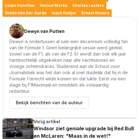
Lewis Hamilton
Helmut Marko
Charles Leclerc
Giedo Van Der Garde
Isack Hadjar
Ernest Knoors
Dewyn van Putten
Dewyn is ondertussen al ruim een decennium volledig fan
van de Formule 1. Geen belangrijke sessie werd gemist,
zowel van de F1, als van de F2. Er wordt dan ook elk jaar
hartstochtelijk uitgekeken naar alle nachtsessies en
vroege ochtendraces. Studerend aan de School voor
Journalistiek was het dan ook al snel duidelijk dat hij in de
Formule 1 terecht wilde komen en dat lukte. Eerst via een
stage bij F1Maximaal en inmiddels als volwaardig
redacteur.
Bekijk berichten van de auteur
Vorig artikel
Windsor ziet geniale upgrade bij Red Bull
en McLaren: "Maas in de wet!"