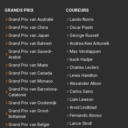
gedaan worden als ie nog vol adrenaline zit, maar ni
emand weet wat er zich afspeelt achter gesloten de
GRANDS PRIX
COUREURS
uren. Bovendien werken er 2000 man bij RB en niet
Grand Prix van Australië
Lando Norris
iedereen is vertrokken. Dat er nu een paar jaar acht
Grand Prix van China
Oscar Piastri
er elkaar mensen een andere uitdagingen zoeken of
niet meer in de F1 willen werken is niet zo gek als de
Grand Prix van Japan
George Russell
meesten van hen al sinds dat RB hun intrede deed a
Grand Prix van Bahrein
Andrea Kimi Antonelli
anwezig waren. De mensen die nu een aantal van di
Grand Prix van Saoedi-
Max Verstappen
e lege plaatsen op gaan vullen hebben ook al jaren
Arabië
Isack Hadjar
binnen RB gewerkt en zijn voor Max geen vreemde
Grand Prix van Miami
Charles Leclerc
n meer. Ook andere teams verliezen mensen. Er wo
Grand Prix van Canada
Lewis Hamilton
rdt teveel drama van gemaakt.
Grand Prix van Monaco
Alexander Albon
Grand Prix van Barcelona-
Carlos Sainz
Catalonië
Liam Lawson
Grand Prix van Oostenrijk
Arvid Lindblad
Grand Prix van Groot-
Fernando Alonso
Brittannië
Lance Stroll
Grand Prix van België