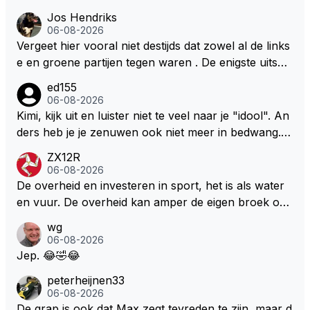
Jos Hendriks
06-08-2026
Vergeet hier vooral niet destijds dat zowel al de links
e en groene partijen tegen waren . De enigste uitspr
aak van een groenlinkse daarnaast bouw er een dak
ed155
over dan kunnen ze hun eigen uitlaat gassen inade
06-08-2026
men maar niet wetende was dat de F1 motor schone
Kimi, kijk uit en luister niet te veel naar je "idool". An
r is dan een normale auto. Dus denk echt niet dat de
ders heb je je zenuwen ook niet meer in bedwang. Zi
ze groene/wollen regering hier de F1 talenten of kar
e Bezechi, Di Antonio.. misschien anders tegen Max/
ZX12R
ters zullen steunen laat staan om een euro in het cir
Marquez/Jos ? Veel gezelliger
06-08-2026
cuit Zandvoort te steken
De overheid en investeren in sport, het is als water
en vuur. De overheid kan amper de eigen broek oph
ouden. De Staat steelt liever, liefst van eigen burger
wg
s. Je kunt de Staat het best vergelijken met de sherif
06-08-2026
f van Nottinghem (Robin Hood) welk achter de bom
Jep. 😂🤣😂
en verscholen de argeloze burger opwacht om he
peterheijnen33
m/haar van zijn laatste zuurverdiende stuiver te ber
06-08-2026
oven. De Staat heeft nooit ooit maar een stuiver in Z
De grap is ook dat Max zegt tevreden te zijn, maar d