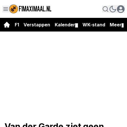
F1
Verstappen
Kalender
WK-stand
Meer
▼
▼
Van der Garde ziet geen