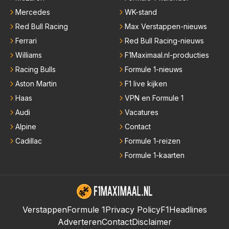
Mercedes
WK-stand
Red Bull Racing
Max Verstappen-nieuws
Ferrari
Red Bull Racing-nieuws
Williams
F1Maximaal.nl-producties
Racing Bulls
Formule 1-nieuws
Aston Martin
F1 live kijken
Haas
VPN en Formule 1
Audi
Vacatures
Alpine
Contact
Cadillac
Formule 1-reizen
Formule 1-kaarten
Verstappen
Formule 1
Privacy Policy
F1Headlines
Adverteren
Contact
Disclaimer