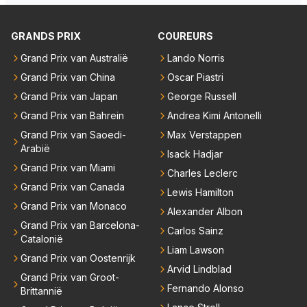
technisch mankement. Het was ook de enige keer d
at Markus Winkelhock een officiële Formule 1 race r
GRANDS PRIX
COUREURS
eed; hij vertrok daarna...
Grand Prix van Australië
Lando Norris
Grand Prix van China
Oscar Piastri
Grand Prix van Japan
George Russell
Grand Prix van Bahrein
Andrea Kimi Antonelli
Grand Prix van Saoedi-
Max Verstappen
Arabië
Isack Hadjar
Grand Prix van Miami
Charles Leclerc
Grand Prix van Canada
Lewis Hamilton
Grand Prix van Monaco
Alexander Albon
Grand Prix van Barcelona-
Carlos Sainz
Catalonië
Liam Lawson
Grand Prix van Oostenrijk
Arvid Lindblad
Grand Prix van Groot-
Fernando Alonso
Brittannië