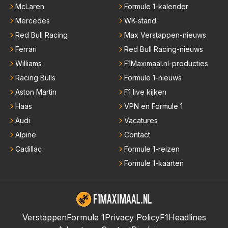
McLaren
Formule 1-kalender
Mercedes
WK-stand
Red Bull Racing
Max Verstappen-nieuws
Ferrari
Red Bull Racing-nieuws
Williams
F1Maximaal.nl-producties
Racing Bulls
Formule 1-nieuws
Aston Martin
F1 live kijken
Haas
VPN en Formule 1
Audi
Vacatures
Alpine
Contact
Cadillac
Formule 1-reizen
Formule 1-kaarten
Verstappen
Formule 1
Privacy Policy
F1Headlines