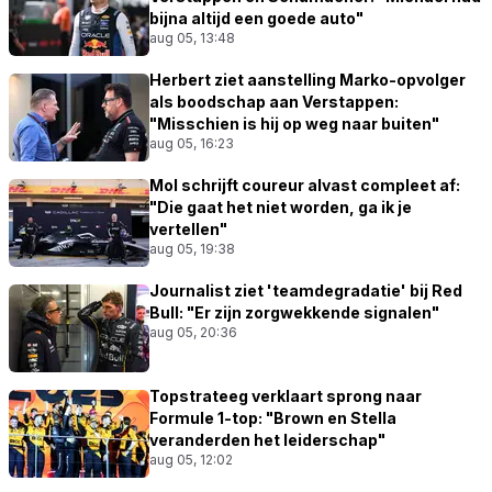
bijna altijd een goede auto"
aug 05, 13:48
Herbert ziet aanstelling Marko-opvolger
als boodschap aan Verstappen:
"Misschien is hij op weg naar buiten"
aug 05, 16:23
Mol schrijft coureur alvast compleet af:
"Die gaat het niet worden, ga ik je
vertellen"
aug 05, 19:38
Journalist ziet 'teamdegradatie' bij Red
Bull: "Er zijn zorgwekkende signalen"
aug 05, 20:36
Topstrateeg verklaart sprong naar
Formule 1-top: "Brown en Stella
veranderden het leiderschap"
aug 05, 12:02