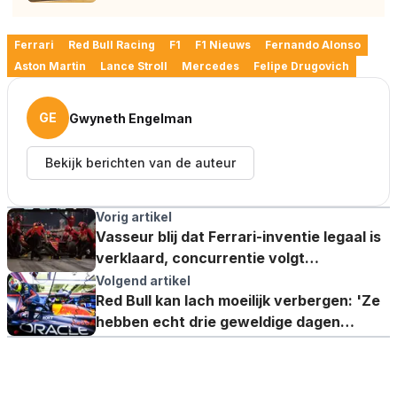
Ferrari
Red Bull Racing
F1
F1 Nieuws
Fernando Alonso
Aston Martin
Lance Stroll
Mercedes
Felipe Drugovich
GE
Gwyneth Engelman
Bekijk berichten van de auteur
Vorig artikel
Vasseur blij dat Ferrari-inventie legaal is
verklaard, concurrentie volgt
ontwikkelingen op de voet
Volgend artikel
Red Bull kan lach moeilijk verbergen: 'Ze
hebben echt drie geweldige dagen
achter de rug'