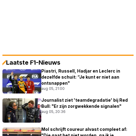
Laatste F1-Nieuws
Piastri, Russell, Hadjar en Leclerc in
dezelfde schuit: “Je kunt er niet aan
ontsnappen"
aug 05, 21:00
Journalist ziet 'teamdegradatie' bij Red
Bull: "Er zijn zorgwekkende signalen"
aug 05, 20:36
Mol schrijft coureur alvast compleet af:
"Die gaat het niet worden, ga ik je