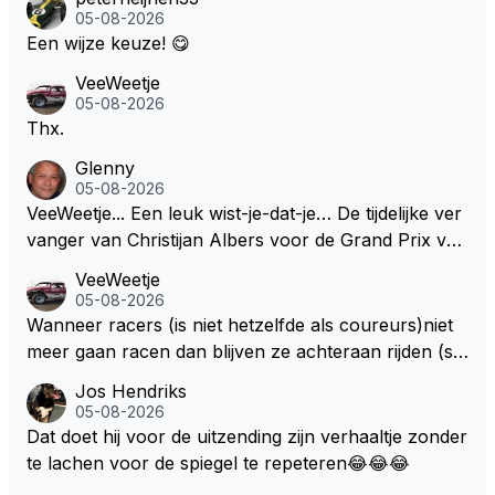
05-08-2026
Een wijze keuze! 😋
VeeWeetje
05-08-2026
Thx.
Glenny
05-08-2026
VeeWeetje... Een leuk wist-je-dat-je… De tijdelijke ver
vanger van Christijan Albers voor de Grand Prix van
Europa op de Nürburgring in 2007 was testrijder Ma
VeeWeetje
rkus Winkelhock. Vanaf de race daarna werd het st
05-08-2026
oeltje definitief overgenomen door Sakon Yamamot
Wanneer racers (is niet hetzelfde als coureurs)niet
o. Na 2 rondes gokte Markus Winkelhock goed (hij k
meer gaan racen dan blijven ze achteraan rijden (so
oos regenbanden) en reed zelfs 6 ronden aan kop.
ms met een tankslang), en worden ze chagrijnige F1
Jos Hendriks
Dat was ook de enige keer dat een Spyker ooit aan
analisten bij een vaag omroepbedrijf.
05-08-2026
kop reed. Toen de rest van het veld ook regenband
Dat doet hij voor de uitzending zijn verhaaltje zonder
en had, werd hij helaas aan alle kanten door iederee
te lachen voor de spiegel te repeteren😂😂😂
n achterhaald. Hij moest later opgeven vanwege een