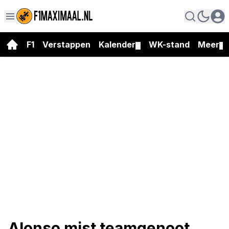
F1
Verstappen
Kalender
WK-stand
Meer
▼
▼
Alonso mist teamgenoot