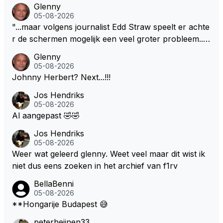
Glenny
05-08-2026
"...maar volgens journalist Edd Straw speelt er achte
r de schermen mogelijk een veel groter probleem..."
Ik weet het, ik zou er onderhand toch een beetje teg
Glenny
en moeten kunnen! Sh.t, helaas... Pfff.
05-08-2026
Johnny Herbert? Next...!!!
Jos Hendriks
05-08-2026
Al aangepast 🤣🤣
Jos Hendriks
05-08-2026
Weer wat geleerd glenny. Weet veel maar dit wist ik
niet dus eens zoeken in het archief van f1rv
BellaBenni
05-08-2026
**Hongarije Budapest 😅
peterheijnen33