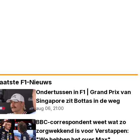
aatste F1-Nieuws
Ondertussen in F1 | Grand Prix van
Singapore zit Bottas in de weg
aug 06, 21:00
BBC-correspondent weet wat zo
zorgwekkend is voor Verstappen:
"We hebben het over Max"