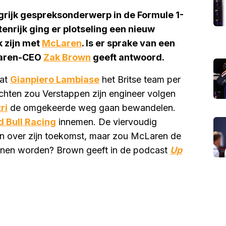
ngrijk gespreksonderwerp in de Formule 1-
nrijk ging er plotseling een nieuw
k zijn met
McLaren
. Is er sprake van een
Laren-CEO
Zak Brown
geeft antwoord.
dat
Gianpiero Lambiase
het Britse team per
chten zou Verstappen zijn engineer volgen
ri
de omgekeerde weg gaan bewandelen.
d Bull Racing
innemen. De viervoudig
en over zijn toekomst, maar zou McLaren de
nnen worden? Brown geeft in de podcast
Up