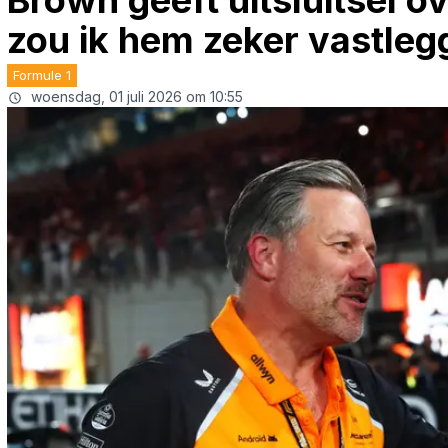
Brown geeft uitsluitsel 
zou ik hem zeker vastleg
Formule 1
woensdag, 01 juli 2026 om 10:55