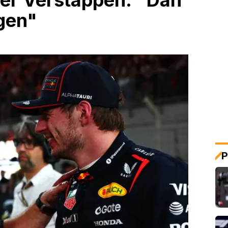
over Verstappen: "Dan
gen"
P