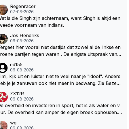
Regenracer
07-08-2026
at is die Singh zijn achternaam, want Singh is altijd een
weede voornaam van indians.
Jos Hendriks
06-08-2026
ergeet hier vooral niet destijds dat zowel al de linkse en
roene partijen tegen waren . De enigste uitspraak van e
n groenlinkse daarnaast bouw er een dak over dan kun
ed155
en ze hun eigen uitlaat gassen inademen maar niet wet
06-08-2026
nde was dat de F1 motor schoner is dan een normale a
imi, kijk uit en luister niet te veel naar je "idool". Anders
to. Dus denk echt niet dat deze groene/wollen regering
eb je je zenuwen ook niet meer in bedwang. Zie Bezech
ier de F1 talenten of karters zullen steunen laat staan o
, Di Antonio.. misschien anders tegen Max/Marquez/Jos
ZX12R
m een euro in het circuit Zandvoort te steken
 Veel gezelliger
06-08-2026
e overheid en investeren in sport, het is als water en v
ur. De overheid kan amper de eigen broek ophouden.
e Staat steelt liever, liefst van eigen burgers. Je kunt de
wg
taat het best vergelijken met de sheriff van Nottinghem
06-08-2026