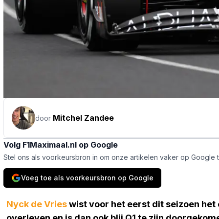
Mitchel Zandee
door
Volg F1Maximaal.nl op Google
Stel ons als voorkeursbron in om onze artikelen vaker op Google 
Voeg toe als voorkeursbron op Google
Nyck de Vries
wist voor het eerst dit seizoen het
overleven en is dan ook blij Q1 te zijn doorgekome