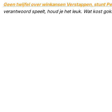
Geen twijfel over winkansen Verstappen, stunt Per
verantwoord speelt, houd je het leuk. Wat kost gokk