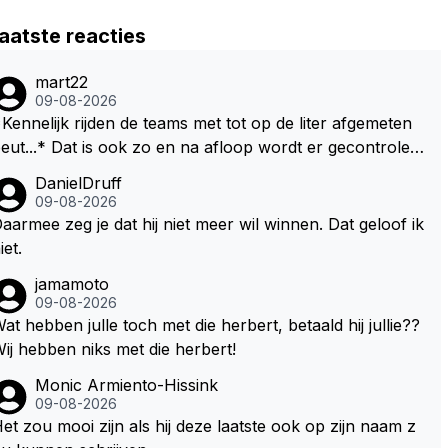
aatste reacties
mart22
09-08-2026
Kennelijk rijden de teams met tot op de liter afgemeten
* Dat is ook zo en na afloop wordt er gecontrolee
d en moet er nog minimaal 1 liter in de tank zitten. Om di
DanielDruff
 reden is Vettel ooit gediskwalificeerd. Je hoort soms oo
09-08-2026
 wel eens dat ze brandstoof moeten sparen als de race
aarmee zeg je dat hij niet meer wil winnen. Dat geloof ik
ngineer denkt dat ze die ene liter niet gaan halen. Je zo
iet.
 dit ook kunnen oplossen door die 1 liter te verhogen n
jamamoto
ar bijv. 5 liter en dan die ronden achter SC niet mee te t
09-08-2026
. Na x ronden SC moet er na afloop niet nog 5 maa
at hebben julle toch met die herbert, betaald hij jullie??
 x liter inzitten.
ij hebben niks met die herbert!
Monic Armiento-Hissink
09-08-2026
et zou mooi zijn als hij deze laatste ook op zijn naam z