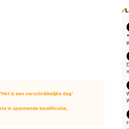
L
*
peut...
r
e
k
D
e
n
u
a
ellen
'Het is een verschrikkelijke dag'
W
r
W
ste in spannende kwalificatie,
H