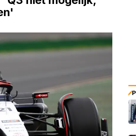
'Q3 niet mogelijk,
en'
P