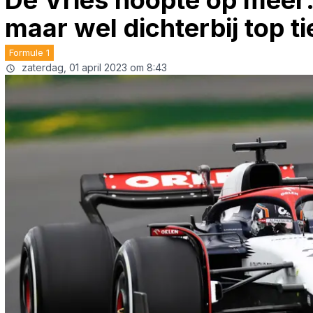
De Vries hoopte op meer: 
maar wel dichterbij top ti
Formule 1
zaterdag, 01 april 2023 om 8:43