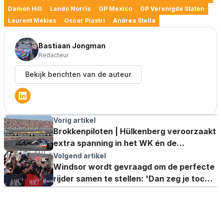
Damon Hill
Lando Norris
GP Mexico
GP Verenigde Staten
Laurent Mekies
Oscar Piastri
Andrea Stella
Bastiaan Jongman
Redacteur
Bekijk berichten van de auteur
Vorig artikel
Brokkenpiloten | Hülkenberg veroorzaakt
extra spanning in het WK én de
financiële afdeling van McLaren
Volgend artikel
Windsor wordt gevraagd om de perfecte
rijder samen te stellen: 'Dan zeg je toch
gewoon Verstappen?'