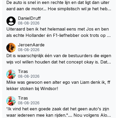
De auto is snel in een rechte lijn en dat ligt dan uiter
aard aan de motor... Hoe simplistisch wil je het hebb
en? Juist in de buurt van de topsnelheid is luchtwee
DanielDruff
rstand ontzettend belangrijk. Heeft Red Bull bochtgri
08-08-2026
p opgegeven voor topsnelheid? Dat is iets wat vaker
Uiteraard ben ik het helemaal eens met Jos en ben
gebeurd is, zeker met Verstappen aan bet stuur.
als echte Hollander én F1-liefhebber ook trots op de
fantastische carrière van Max Verstappen, maar de l
JeroenAarde
aatste tijd kriebelt bij mij toch de wens dat hij nog een
08-08-2026
s een knappe auto van Red Bull krijgt, waarmee hij d
Dit is waarschijnlijk één van de bestuurders die eigen
ie laatste paar records van Lewis 'ik-reed-in-een-Me
wijs vol willen houden dat het concept okay is. Dat is
rcedes-die-3-seconden-sneller-is-dan-de-rest' Hamil
het niet, dat ziet iedereen en wordt ook door de cou
Tiras
ton kan slopen. Hij heeft dat natuurlijk ook in zich, al
reurs gezegd! Dat het lichter, korter en smaller zou
08-08-2026
leen die shit-Red Bull moet beter.
moeten onderschrijf ik maar het is niet gezegd dat ik
Mike was gewoon een alter ego van Liam denk ik, ff
zijn visie van het huidige concept volg. Om de borst
lekker stoken bij Windsor!
vooruit te houden zonder gezichtsverlies is de oplos
Tiras
sing eenvoudig. Maak de motor voor een groot deel
08-08-2026
belangrijker dan de batterij in verhouding 65/35 en ni
'Ik vind het een goede zaak dat het geen auto's zijn
emand zeurt meer. De verbetering van de F1 zit in d
waar iedereen mee kan rijden.".... Nou volgens Alon