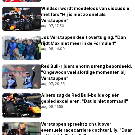
Windsor wordt moedeloos van discussie
met fan: "Hij is niet zo snel als
Verstappen"
aug 07, 17:50
Jos Verstappen deelt overtuiging: "Dan
rijdt Max niet meer in de Formule 1"
aug 08, 14:00
Red Bull-rijders enorm streng beoordeeld:
"Ongewoon veel slordige momenten bij
Verstappen"
aug 07, 20:35
Albers zag de Red Bull-bolide op één
gebied excelleren: "Dat is niet normaal!"
aug 08, 11:55
Verstappen spreekt zich uit over
eventuele racecarrière dochter Lily: "Daar