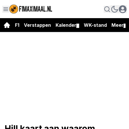
F1
Verstappen
Kalender
WK-stand
Meer
▼
▼
Hill kaart aan waarom