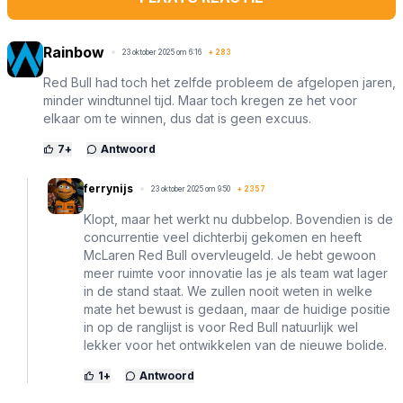
Rainbow
23 oktober 2025 om 6:16
+
283
Red Bull had toch het zelfde probleem de afgelopen jaren,
minder windtunnel tijd. Maar toch kregen ze het voor
elkaar om te winnen, dus dat is geen excuus.
7
+
Antwoord
ferrynijs
23 oktober 2025 om 9:50
+
2357
Klopt, maar het werkt nu dubbelop. Bovendien is de
concurrentie veel dichterbij gekomen en heeft
McLaren Red Bull overvleugeld. Je hebt gewoon
meer ruimte voor innovatie las je als team wat lager
in de stand staat. We zullen nooit weten in welke
mate het bewust is gedaan, maar de huidige positie
in op de ranglijst is voor Red Bull natuurlijk wel
lekker voor het ontwikkelen van de nieuwe bolide.
1
+
Antwoord