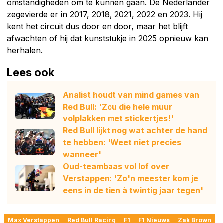
omstandigheden om te kunnen gaan. De Nederlander
zegevierde er in 2017, 2018, 2021, 2022 en 2023. Hij
kent het circuit dus door en door, maar het blijft
afwachten of hij dat kunststukje in 2025 opnieuw kan
herhalen.
Lees ook
Analist houdt van mind games van
Red Bull: 'Zou die hele muur
volplakken met stickertjes!'
Red Bull lijkt nog wat achter de hand
te hebben: 'Weet niet precies
wanneer'
Oud-teambaas vol lof over
Verstappen: 'Zo'n meester kom je
eens in de tien à twintig jaar tegen'
Max Verstappen
Red Bull Racing
F1
F1 Nieuws
Zak Brown