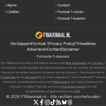
Alpine
Contact
Cadillac
Formule 1-reizen
Formule 1-kaarten
Verstappen
Formule 1
Privacy Policy
F1Headlines
Adverteren
Contact
Disclaimer
Formule 1-nieuws
Op F1Maximaal.nl vind je het laatste nieuws over
Max Verstappen
en
Formule 1
.
De redactie schrijft dagelijks de laatste nieuwtjes over de coureur van Red Bull
Racing en de andere teams en coureurs van de Formule 1. Ook houden we de
F1-kalender
en de
WK-stand
bij op onze subpagina's. Voor uitgebreid F1 nieuws
uit binnen- en buitenland moet je bij
F1Maximaal.nl
zijn. Heb je interesse om
Formule 1 te kijken? Kijk dan op onze
F1 live kijken-pagina
voor de
mogelijkheden of gebruik direct een
VPN
.
©
2026
F1Maximaal.nl
-
Alle rechten voorbehouden