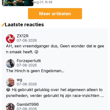
aug 07, 15:38
Meer artikelen
Laatste reacties
ZX12R
07-08-2026
AH, een vreemdganger dus, Geen wonder dat ie gee
n smaak heeft. 😜
Forzapertutti
07-08-2026
The Hinch is geen Engelsman...
wg
07-08-2026
😂 Hij gebruikt gelukkig over het algemeen alleen to
psnelheden, verder gebruikt hij zijn race-inzichten q
ua rotatie, baangebruik, etc. Alleen snelheid in of uit
Gambit1996
een bocht zegt helemaal niets, dus wat dat betreft h
07-08-2026