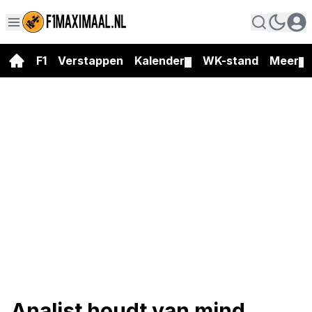
F1
Verstappen
Kalender
WK-stand
Meer
▼
▼
Analist houdt van mind