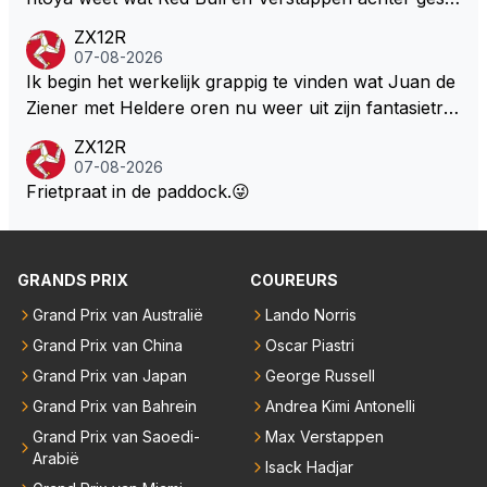
ten deuren bespreken.
ZX12R
07-08-2026
Ik begin het werkelijk grappig te vinden wat Juan de
Ziener met Heldere oren nu weer uit zijn fantasietro
mmel tovert. Of de man is volslagen gek en spook in
ZX12R
zijn eigen lege geest, of, hij behoort tot de intimi van
07-08-2026
Team Verstappen...., Praten doet ie in iedergeval ma
Frietpraat in de paddock.😜
ar beter niet.
GRANDS PRIX
COUREURS
Grand Prix van Australië
Lando Norris
Grand Prix van China
Oscar Piastri
Grand Prix van Japan
George Russell
Grand Prix van Bahrein
Andrea Kimi Antonelli
Grand Prix van Saoedi-
Max Verstappen
Arabië
Isack Hadjar