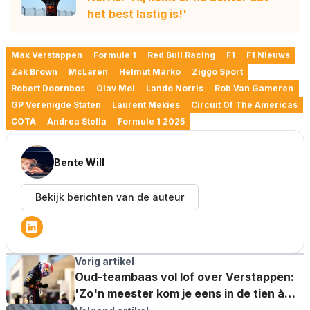
het best lastig is!'
Max Verstappen
Formule 1
Red Bull Racing
F1
F1 Nieuws
Zak Brown
McLaren
Helmut Marko
Ziggo Sport
Robert Doornbos
Olav Mol
Lando Norris
Rob Van Gameren
GP Verenigde Staten
Laurent Mekies
Circuit Of The Americas
COTA
Andrea Stella
Formule 1 2025
Bente Will
Bekijk berichten van de auteur
Vorig artikel
Oud-teambaas vol lof over Verstappen:
'Zo'n meester kom je eens in de tien à