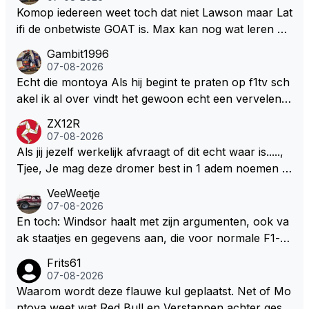
eeft hij sowieso gelijk 😂.
Komop iedereen weet toch dat niet Lawson maar Lat
ifi de onbetwiste GOAT is. Max kan nog wat leren va
n hem En iedereen maar zeggen Schumacher of Ha
Gambit1996
milton, hahahaha. Latifi pakt ze allemaal met de oge
07-08-2026
n dicht met als onbetwiste nummer 2 of GOATINES
Echt die montoya Als hij begint te praten op f1tv sch
S Lawson natuurlijk 😂😂😂😂😂
akel ik al over vindt het gewoon echt een vervelend
mannetje met zijn geblaas alsof hij het allemaal wel
ZX12R
weet 🤮🤮
07-08-2026
Als jij jezelf werkelijk afvraagt of dit echt waar is.....,
Tjee, Je mag deze dromer best in 1 adem noemen m
et bv een Hans Christian Andersen. Enorme drang n
VeeWeetje
aar voordragen uit eigen geest. Kan mij voorstellen d
07-08-2026
at je het leuk vindt sprookjes te luisteren maar heb jij
En toch: Windsor haalt met zijn argumenten, ook va
jezelf dan ook wel eens afgevraagd of de dappere b
ak staatjes en gegevens aan, die voor normale F1-fa
oswachter werkelijk Roodkapje uit de buik van de bo
ns niet te verkrijgen of te snappen zijn. Iets met "co
Frits61
ze wolff gesneden heeft?
okies made of your own dough" 🤣
07-08-2026
Waarom wordt deze flauwe kul geplaatst. Net of Mo
ntoya weet wat Red Bull en Verstappen achter geslo