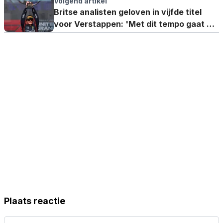
twintig jaar tegen'
Volgend artikel
Britse analisten geloven in vijfde titel
voor Verstappen: 'Met dit tempo gaat hij
winnen'
Plaats reactie