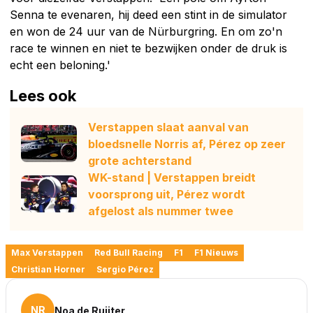
Senna te evenaren, hij deed een stint in de simulator
en won de 24 uur van de Nürburgring. En om zo'n
race te winnen en niet te bezwijken onder de druk is
echt een beloning.'
Lees ook
Verstappen slaat aanval van
bloedsnelle Norris af, Pérez op zeer
grote achterstand
WK-stand | Verstappen breidt
voorsprong uit, Pérez wordt
afgelost als nummer twee
Max Verstappen
Red Bull Racing
F1
F1 Nieuws
Christian Horner
Sergio Pérez
NR
Noa de Ruijter