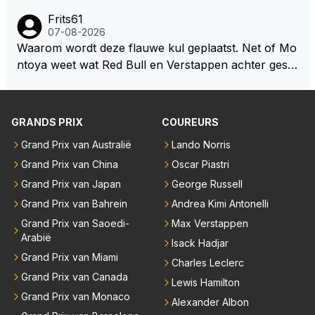
oswachter werkelijk Roodkapje uit de buik van de bo
ns niet te verkrijgen of te snappen zijn. Iets met "co
Frits61
ze wolff gesneden heeft?
okies made of your own dough" 🤣
07-08-2026
Waarom wordt deze flauwe kul geplaatst. Net of Mo
ntoya weet wat Red Bull en Verstappen achter geslo
ten deuren bespreken.
GRANDS PRIX
COUREURS
Grand Prix van Australië
Lando Norris
Grand Prix van China
Oscar Piastri
Grand Prix van Japan
George Russell
Grand Prix van Bahrein
Andrea Kimi Antonelli
Grand Prix van Saoedi-
Max Verstappen
Arabië
Isack Hadjar
Grand Prix van Miami
Charles Leclerc
Grand Prix van Canada
Lewis Hamilton
Grand Prix van Monaco
Alexander Albon