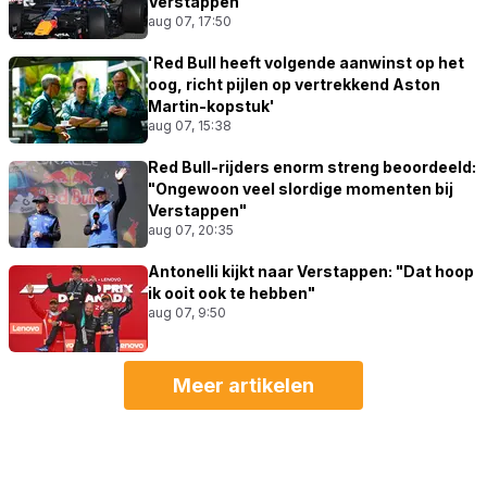
Verstappen"
aug 07, 17:50
'Red Bull heeft volgende aanwinst op het
oog, richt pijlen op vertrekkend Aston
Martin-kopstuk'
aug 07, 15:38
Red Bull-rijders enorm streng beoordeeld:
"Ongewoon veel slordige momenten bij
Verstappen"
aug 07, 20:35
Antonelli kijkt naar Verstappen: "Dat hoop
ik ooit ook te hebben"
aug 07, 9:50
Meer artikelen