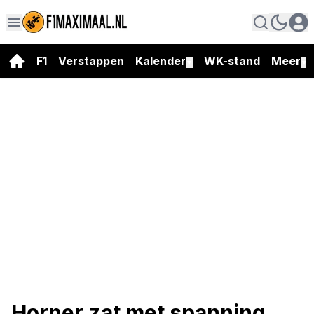
F1
Verstappen
Kalender
WK-stand
Meer
▼
▼
Horner zat met spanning