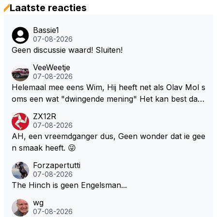
Laatste reacties
Bassie1
07-08-2026
Geen discussie waard! Sluiten!
VeeWeetje
07-08-2026
Helemaal mee eens Wim, Hij heeft net als Olav Mol s
oms een wat "dwingende mening" Het kan best dat
de fan in kwestie probeerde een vergelijkbaar gevoe
ZX12R
l bij Windsor op te roepen. Maar in een tijd zonder r
07-08-2026
aces zijn dit leuke berichtjes
AH, een vreemdganger dus, Geen wonder dat ie gee
n smaak heeft. 😜
Forzapertutti
07-08-2026
The Hinch is geen Engelsman...
wg
07-08-2026