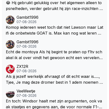
😂 Hij gebruikt gelukkig over het algemeen alleen to
psnelheden, verder gebruikt hij zijn race-inzichten q
ua rotatie, baangebruik, etc. Alleen snelheid in of uit
Gambit1996
een bocht zegt helemaal niets, dus wat dat betreft h
07-08-2026
eeft hij sowieso gelijk 😂.
Komop iedereen weet toch dat niet Lawson maar Lat
ifi de onbetwiste GOAT is. Max kan nog wat leren va
n hem En iedereen maar zeggen Schumacher of Ha
Gambit1996
milton, hahahaha. Latifi pakt ze allemaal met de oge
07-08-2026
n dicht met als onbetwiste nummer 2 of GOATINES
Echt die montoya Als hij begint te praten op f1tv sch
S Lawson natuurlijk 😂😂😂😂😂
akel ik al over vindt het gewoon echt een vervelend
mannetje met zijn geblaas alsof hij het allemaal wel
ZX12R
weet 🤮🤮
07-08-2026
Als jij jezelf werkelijk afvraagt of dit echt waar is.....,
Tjee, Je mag deze dromer best in 1 adem noemen m
et bv een Hans Christian Andersen. Enorme drang n
VeeWeetje
aar voordragen uit eigen geest. Kan mij voorstellen d
07-08-2026
at je het leuk vindt sprookjes te luisteren maar heb jij
En toch: Windsor haalt met zijn argumenten, ook va
jezelf dan ook wel eens afgevraagd of de dappere b
ak staatjes en gegevens aan, die voor normale F1-fa