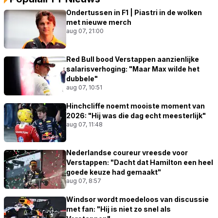
Ondertussen in F1 | Piastri in de wolken
met nieuwe merch
aug 07, 21:00
Red Bull bood Verstappen aanzienlijke
salarisverhoging: "Maar Max wilde het
dubbele"
aug 07, 10:51
Hinchcliffe noemt mooiste moment van
2026: "Hij was die dag echt meesterlijk"
aug 07, 11:48
Nederlandse coureur vreesde voor
Verstappen: "Dacht dat Hamilton een heel
goede keuze had gemaakt"
aug 07, 8:57
Windsor wordt moedeloos van discussie
met fan: "Hij is niet zo snel als