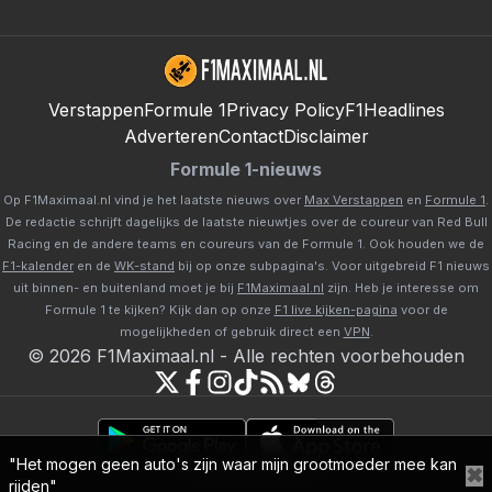
Verstappen
Formule 1
Privacy Policy
F1Headlines
Adverteren
Contact
Disclaimer
Formule 1-nieuws
Op F1Maximaal.nl vind je het laatste nieuws over
Max Verstappen
en
Formule 1
.
De redactie schrijft dagelijks de laatste nieuwtjes over de coureur van Red Bull
Racing en de andere teams en coureurs van de Formule 1. Ook houden we de
F1-kalender
en de
WK-stand
bij op onze subpagina's. Voor uitgebreid F1 nieuws
uit binnen- en buitenland moet je bij
F1Maximaal.nl
zijn. Heb je interesse om
Formule 1 te kijken? Kijk dan op onze
F1 live kijken-pagina
voor de
mogelijkheden of gebruik direct een
VPN
.
©
2026
F1Maximaal.nl
-
Alle rechten voorbehouden
"Het mogen geen auto's zijn waar mijn grootmoeder mee kan
✖
Powered by Newsifier
rijden"