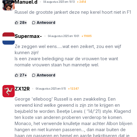
Manuel.d
04 augustus 2025 om 10:13
+
2414
Russel de grootste jankert deze nep kerel hoort niet in F1
28
+
Antwoord
Supermax-
04 augustus 2025 om 10:01
+
11685
Ze zeggen wel eens......wat een zeikert, zou een wijf
kunnen zijn!
Is een zware belediging naar de vrouwen toe want
normale vrouwen staan hun mannetje wel.
27
+
Antwoord
ZX12R
04 augustus 2025 om 9:15
+
12247
George 'elleboog' Russell is een zwakkeling. Een
verwend kind welke gewend is zijn zin te krijgen en
bejubeld te worden. Beetje Lewis ( '14/'21) style. Klagend
ten koste van anderen proberen verderop te komen.
Monaco, het verwende knulletje maar achter Albon blijven
hangen en niet kunnen passeren..., dan maar buiten de
baan om passeren en hemel en aarde bekritiseren dat ie