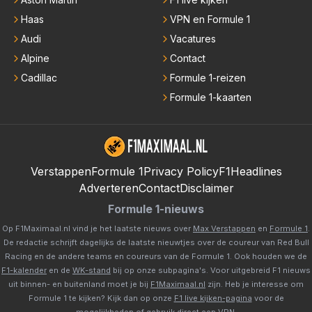
Haas
VPN en Formule 1
Audi
Vacatures
Alpine
Contact
Cadillac
Formule 1-reizen
Formule 1-kaarten
Verstappen
Formule 1
Privacy Policy
F1Headlines
Adverteren
Contact
Disclaimer
Formule 1-nieuws
Op F1Maximaal.nl vind je het laatste nieuws over
Max Verstappen
en
Formule 1
.
De redactie schrijft dagelijks de laatste nieuwtjes over de coureur van Red Bull
Racing en de andere teams en coureurs van de Formule 1. Ook houden we de
F1-kalender
en de
WK-stand
bij op onze subpagina's. Voor uitgebreid F1 nieuws
uit binnen- en buitenland moet je bij
F1Maximaal.nl
zijn. Heb je interesse om
Formule 1 te kijken? Kijk dan op onze
F1 live kijken-pagina
voor de
mogelijkheden of gebruik direct een
VPN
.