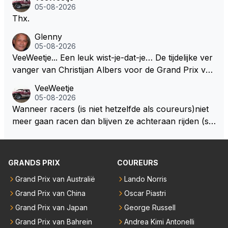
05-08-2026
Thx.
Glenny
05-08-2026
VeeWeetje... Een leuk wist-je-dat-je… De tijdelijke ver
vanger van Christijan Albers voor de Grand Prix van
Europa op de Nürburgring in 2007 was testrijder Ma
VeeWeetje
rkus Winkelhock. Vanaf de race daarna werd het st
05-08-2026
oeltje definitief overgenomen door Sakon Yamamot
Wanneer racers (is niet hetzelfde als coureurs)niet
o. Na 2 rondes gokte Markus Winkelhock goed (hij k
meer gaan racen dan blijven ze achteraan rijden (so
oos regenbanden) en reed zelfs 6 ronden aan kop.
ms met een tankslang), en worden ze chagrijnige F1
Dat was ook de enige keer dat een Spyker ooit aan
analisten bij een vaag omroepbedrijf.
kop reed. Toen de rest van het veld ook regenband
GRANDS PRIX
COUREURS
en had, werd hij helaas aan alle kanten door iederee
n achterhaald. Hij moest later opgeven vanwege een
Grand Prix van Australië
Lando Norris
technisch mankement. Het was ook de enige keer d
Grand Prix van China
Oscar Piastri
at Markus Winkelhock een officiële Formule 1 race r
Grand Prix van Japan
George Russell
eed; hij vertrok daarna...
Grand Prix van Bahrein
Andrea Kimi Antonelli