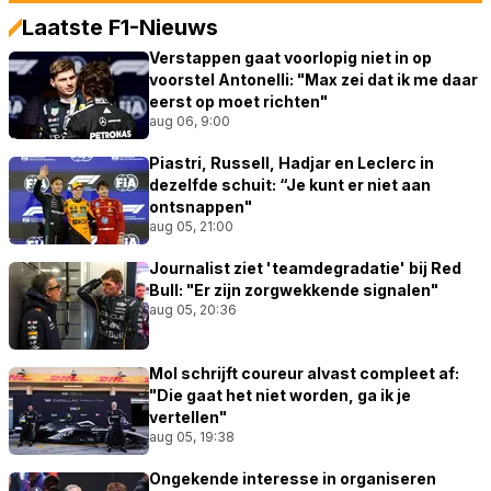
Laatste F1-Nieuws
Verstappen gaat voorlopig niet in op
voorstel Antonelli: "Max zei dat ik me daar
eerst op moet richten"
aug 06, 9:00
Piastri, Russell, Hadjar en Leclerc in
dezelfde schuit: “Je kunt er niet aan
ontsnappen"
aug 05, 21:00
Journalist ziet 'teamdegradatie' bij Red
Bull: "Er zijn zorgwekkende signalen"
aug 05, 20:36
Mol schrijft coureur alvast compleet af:
"Die gaat het niet worden, ga ik je
vertellen"
aug 05, 19:38
Ongekende interesse in organiseren