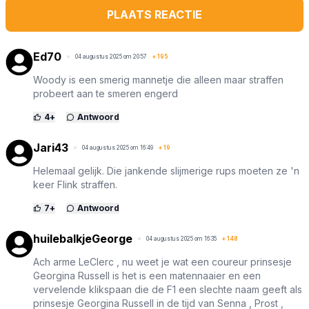
PLAATS REACTIE
Ed70
04 augustus 2025 om 20:57
+
195
Woody is een smerig mannetje die alleen maar straffen
probeert aan te smeren engerd
4
+
Antwoord
Jari43
04 augustus 2025 om 16:49
+
19
Helemaal gelijk. Die jankende slijmerige rups moeten ze 'n
keer Flink straffen.
7
+
Antwoord
huilebalkjeGeorge
04 augustus 2025 om 16:35
+
148
Ach arme LeClerc , nu weet je wat een coureur prinsesje
Georgina Russell is het is een matennaaier en een
vervelende klikspaan die de F1 een slechte naam geeft als
prinsesje Georgina Russell in de tijd van Senna , Prost ,