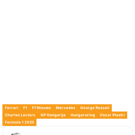
Ferrari
F1
F1 Nieuws
Mercedes
George Russell
Charles Leclerc
GP Hongarije
Hungaroring
Oscar Piastri
Formule 1 2025