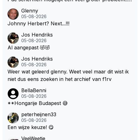
Ik weet het, ik zou er onderhand toch een beetje teg
Glenny
en moeten kunnen! Sh.t, helaas... Pfff.
05-08-2026
Johnny Herbert? Next...!!!
Jos Hendriks
05-08-2026
Al aangepast 🤣🤣
Jos Hendriks
05-08-2026
Weer wat geleerd glenny. Weet veel maar dit wist ik
niet dus eens zoeken in het archief van f1rv
BellaBenni
05-08-2026
**Hongarije Budapest 😅
peterheijnen33
05-08-2026
Een wijze keuze! 😋
VeeWeetje