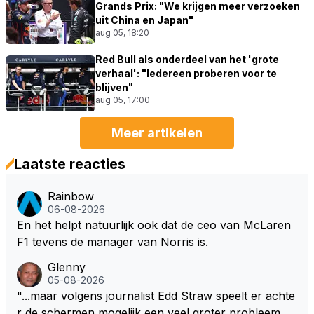
Grands Prix: "We krijgen meer verzoeken
uit China en Japan"
aug 05, 18:20
Red Bull als onderdeel van het 'grote
verhaal': "Iedereen proberen voor te
blijven"
aug 05, 17:00
Meer artikelen
Laatste reacties
Rainbow
06-08-2026
En het helpt natuurlijk ook dat de ceo van McLaren
F1 tevens de manager van Norris is.
Glenny
05-08-2026
"...maar volgens journalist Edd Straw speelt er achte
r de schermen mogelijk een veel groter probleem..."