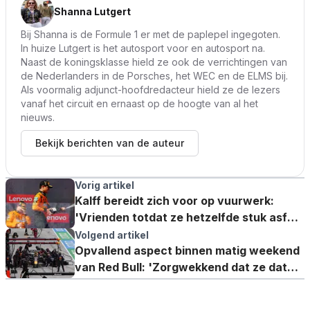
Shanna Lutgert
Bij Shanna is de Formule 1 er met de paplepel ingegoten.
In huize Lutgert is het autosport voor en autosport na.
Naast de koningsklasse hield ze ook de verrichtingen van
de Nederlanders in de Porsches, het WEC en de ELMS bij.
Als voormalig adjunct-hoofdredacteur hield ze de lezers
vanaf het circuit en ernaast op de hoogte van al het
nieuws.
Bekijk berichten van de auteur
Vorig artikel
Kalff bereidt zich voor op vuurwerk:
'Vrienden totdat ze hetzelfde stuk asfalt
willen gebruiken'
Volgend artikel
Opvallend aspect binnen matig weekend
van Red Bull: 'Zorgwekkend dat ze dat
niet voor elkaar kregen'