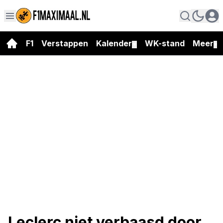
F1
Verstappen
Kalender
WK-stand
Meer
▼
▼
Leclerc niet verbaasd door