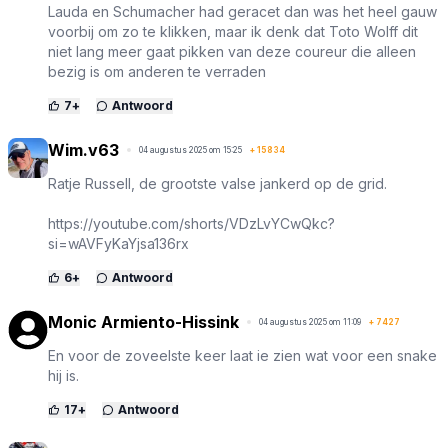
Lauda en Schumacher had geracet dan was het heel gauw
voorbij om zo te klikken, maar ik denk dat Toto Wolff dit
niet lang meer gaat pikken van deze coureur die alleen
bezig is om anderen te verraden
7
+
Antwoord
Wim.v63
04 augustus 2025 om 15:25
+
15834
Ratje Russell, de grootste valse jankerd op de grid.
https://youtube.com/shorts/VDzLvYCwQkc?
si=wAVFyKaYjsa136rx
6
+
Antwoord
Monic Armiento-Hissink
04 augustus 2025 om 11:09
+
7427
En voor de zoveelste keer laat ie zien wat voor een snake
hij is.
17
+
Antwoord