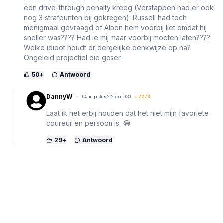
een drive-through penalty kreeg (Verstappen had er ook
nog 3 strafpunten bij gekregen). Russell had toch
menigmaal gevraagd of Albon hem voorbij liet omdat hij
sneller was???? Had ie mij maar voorbij moeten laten????
Welke idioot houdt er dergelijke denkwijze op na?
Ongeleid projectiel die goser.
50
+
Antwoord
DannyW
04 augustus 2025 om 9:30
+
7273
Laat ik het erbij houden dat het niet mijn favoriete
coureur en persoon is. 😂
29
+
Antwoord