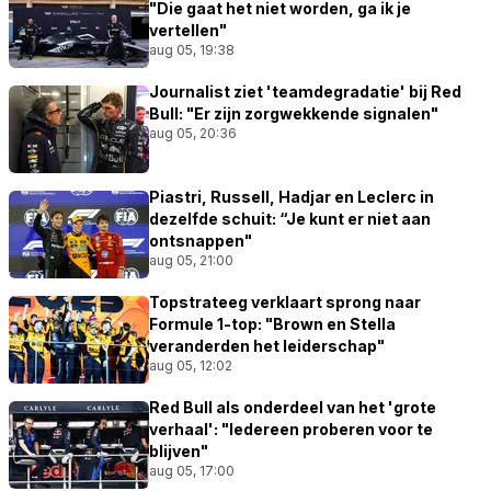
"Die gaat het niet worden, ga ik je
vertellen"
aug 05, 19:38
Journalist ziet 'teamdegradatie' bij Red
Bull: "Er zijn zorgwekkende signalen"
aug 05, 20:36
Piastri, Russell, Hadjar en Leclerc in
dezelfde schuit: “Je kunt er niet aan
ontsnappen"
aug 05, 21:00
Topstrateeg verklaart sprong naar
Formule 1-top: "Brown en Stella
veranderden het leiderschap"
aug 05, 12:02
Red Bull als onderdeel van het 'grote
verhaal': "Iedereen proberen voor te
blijven"
aug 05, 17:00