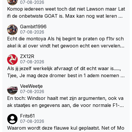
een bocht zegt helemaal niets, dus wat dat betreft h
07-08-2026
eeft hij sowieso gelijk 😂.
Komop iedereen weet toch dat niet Lawson maar Lat
ifi de onbetwiste GOAT is. Max kan nog wat leren va
n hem En iedereen maar zeggen Schumacher of Ha
Gambit1996
milton, hahahaha. Latifi pakt ze allemaal met de oge
07-08-2026
n dicht met als onbetwiste nummer 2 of GOATINES
Echt die montoya Als hij begint te praten op f1tv sch
S Lawson natuurlijk 😂😂😂😂😂
akel ik al over vindt het gewoon echt een vervelend
mannetje met zijn geblaas alsof hij het allemaal wel
ZX12R
weet 🤮🤮
07-08-2026
Als jij jezelf werkelijk afvraagt of dit echt waar is.....,
Tjee, Je mag deze dromer best in 1 adem noemen m
et bv een Hans Christian Andersen. Enorme drang n
VeeWeetje
aar voordragen uit eigen geest. Kan mij voorstellen d
07-08-2026
at je het leuk vindt sprookjes te luisteren maar heb jij
En toch: Windsor haalt met zijn argumenten, ook va
jezelf dan ook wel eens afgevraagd of de dappere b
ak staatjes en gegevens aan, die voor normale F1-fa
oswachter werkelijk Roodkapje uit de buik van de bo
ns niet te verkrijgen of te snappen zijn. Iets met "co
Frits61
ze wolff gesneden heeft?
okies made of your own dough" 🤣
07-08-2026
Waarom wordt deze flauwe kul geplaatst. Net of Mo