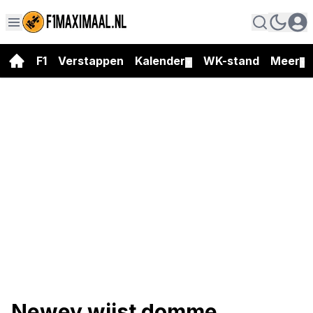
F1
Verstappen
Kalender
WK-stand
Meer
▼
▼
Newey wijst domme