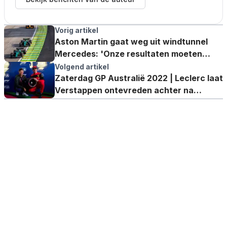
Vorig artikel
Aston Martin gaat weg uit windtunnel
Mercedes: 'Onze resultaten moeten
overeen komen'
Volgend artikel
Zaterdag GP Australië 2022 | Leclerc laat
Verstappen ontevreden achter na
kwalificatie