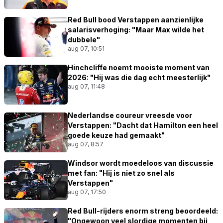
Red Bull bood Verstappen aanzienlijke
salarisverhoging: "Maar Max wilde het
dubbele"
aug 07, 10:51
Hinchcliffe noemt mooiste moment van
2026: "Hij was die dag echt meesterlijk"
aug 07, 11:48
Nederlandse coureur vreesde voor
Verstappen: "Dacht dat Hamilton een heel
goede keuze had gemaakt"
aug 07, 8:57
Windsor wordt moedeloos van discussie
met fan: "Hij is niet zo snel als
Verstappen"
aug 07, 17:50
Red Bull-rijders enorm streng beoordeeld:
"Ongewoon veel slordige momenten bij