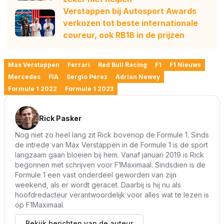
Verstappen bij Autosport Awards
verkozen tot beste internationale
coureur, ook RB18 in de prijzen
Max Verstappen
Ferrari
Red Bull Racing
F1
F1 Nieuws
Mercedes
FIA
Sergio Pérez
Adrian Newey
Formule 1 2022
Formule 1 2023
Rick Pasker
Nog niet zo heel lang zit Rick bovenop de Formule 1. Sinds
de intrede van Max Verstappen in de Formule 1 is de sport
langzaam gaan bloeien bij hem. Vanaf januari 2019 is Rick
begonnen met schrijven voor F1Maximaal. Sindsdien is de
Formule 1 een vast onderdeel geworden van zijn
weekend, als er wordt geracet. Daarbij is hij nu als
hoofdredacteur verantwoordelijk voor alles wat te lezen is
op F1Maximaal.
Bekijk berichten van de auteur