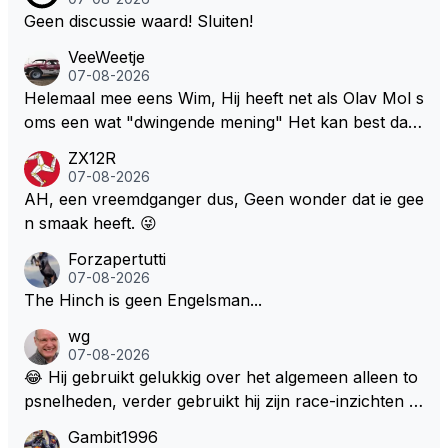
Geen discussie waard! Sluiten!
VeeWeetje
07-08-2026
Helemaal mee eens Wim, Hij heeft net als Olav Mol s
oms een wat "dwingende mening" Het kan best dat
de fan in kwestie probeerde een vergelijkbaar gevoe
ZX12R
l bij Windsor op te roepen. Maar in een tijd zonder r
07-08-2026
aces zijn dit leuke berichtjes
AH, een vreemdganger dus, Geen wonder dat ie gee
n smaak heeft. 😜
Forzapertutti
07-08-2026
The Hinch is geen Engelsman...
wg
07-08-2026
😂 Hij gebruikt gelukkig over het algemeen alleen to
psnelheden, verder gebruikt hij zijn race-inzichten q
ua rotatie, baangebruik, etc. Alleen snelheid in of uit
Gambit1996