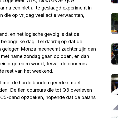
et zogeheten ATA,
Alternative Tyre
aar na een niet al te geslaagd experiment in
 die op vrijdag veel actie verwachten,
end, en het logische gevolg is dat de
belangrijke dag. Tel daarbij op dat de
an gelegen Monza meeneemt zachter zijn dan
op met name zondag gaan oplopen, en dan
weinig gereden wordt, terwijl de coureurs
e rest van het weekend.
 Q1 met de harde banden gereden moet
en. De tien coureurs die tot Q3 overleven
ste C5-band opzoeken, hopende dat de balans