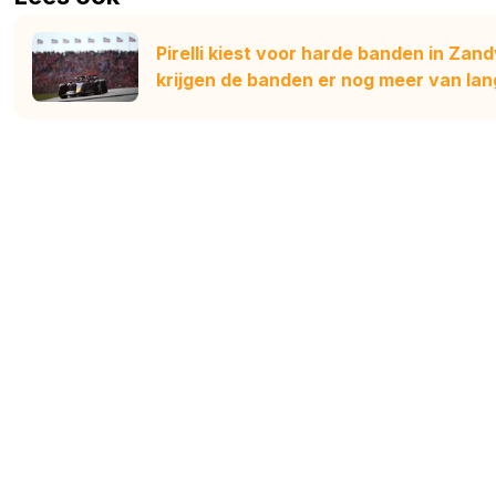
Pirelli kiest voor harde banden in Zand
krijgen de banden er nog meer van lan