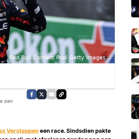
te zien
x Verstappen
een race. Sindsdien pakte