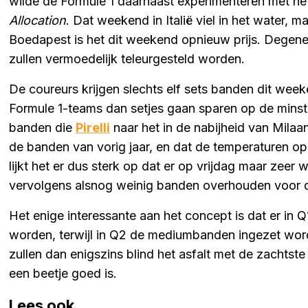
wilde de Formule 1 daarnaast experimenteren met h
Allocation
. Dat weekend in Italië viel in het water, m
Boedapest is het dit weekend opnieuw prijs. Degenen
zullen vermoedelijk teleurgesteld worden.
De coureurs krijgen slechts elf sets banden dit week
Formule 1-teams dan setjes gaan sparen op de minst 
banden die
Pirelli
naar het in de nabijheid van Mila
de banden van vorig jaar, en dat de temperaturen 
lijkt het er dus sterk op dat er op vrijdag maar zeer 
vervolgens alsnog weinig banden overhouden voor d
Het enige interessante aan het concept is dat er in
worden, terwijl in Q2 de mediumbanden ingezet word
zullen dan enigszins blind het asfalt met de zacht
een beetje goed is.
Lees ook