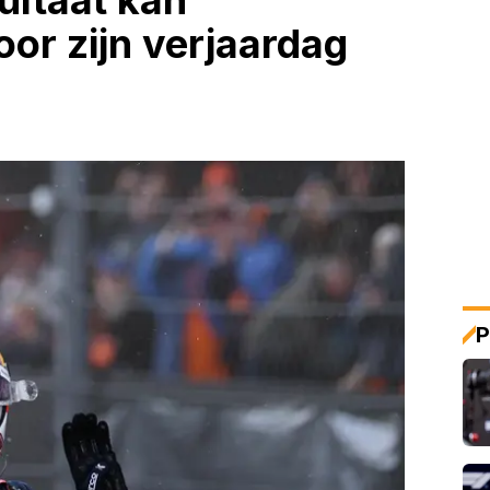
sultaat kan
oor zijn verjaardag
P