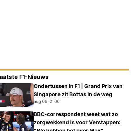
aatste F1-Nieuws
Ondertussen in F1 | Grand Prix van
Singapore zit Bottas in de weg
aug 06, 21:00
BBC-correspondent weet wat zo
zorgwekkend is voor Verstappen:
"We hebben het over Max"