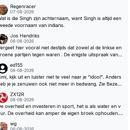
Regenracer
07-08-2026
at is die Singh zijn achternaam, want Singh is altijd een
weede voornaam van indians.
Jos Hendriks
06-08-2026
ergeet hier vooral niet destijds dat zowel al de linkse en
roene partijen tegen waren . De enigste uitspraak van e
n groenlinkse daarnaast bouw er een dak over dan kun
ed155
en ze hun eigen uitlaat gassen inademen maar niet wet
06-08-2026
nde was dat de F1 motor schoner is dan een normale a
imi, kijk uit en luister niet te veel naar je "idool". Anders
to. Dus denk echt niet dat deze groene/wollen regering
eb je je zenuwen ook niet meer in bedwang. Zie Bezech
ier de F1 talenten of karters zullen steunen laat staan o
, Di Antonio.. misschien anders tegen Max/Marquez/Jos
ZX12R
m een euro in het circuit Zandvoort te steken
 Veel gezelliger
06-08-2026
e overheid en investeren in sport, het is als water en v
ur. De overheid kan amper de eigen broek ophouden.
e Staat steelt liever, liefst van eigen burgers. Je kunt de
wg
taat het best vergelijken met de sheriff van Nottinghem
06-08-2026