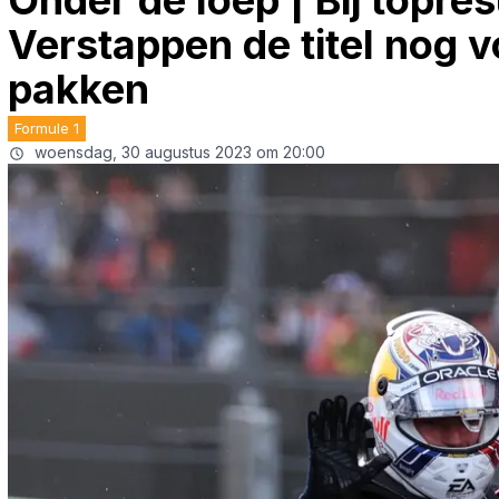
Onder de loep | Bij topre
Verstappen de titel nog v
pakken
Formule 1
woensdag, 30 augustus 2023 om 20:00