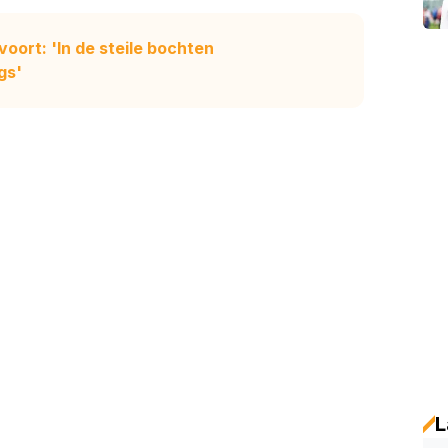
voort: 'In de steile bochten
gs'
L