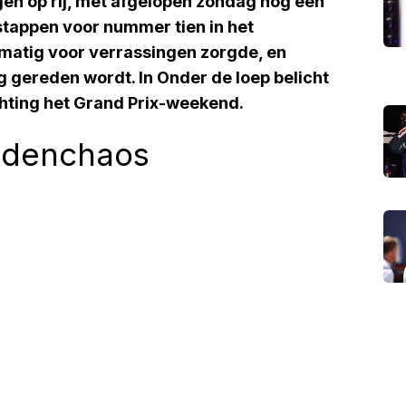
n op rij, met afgelopen zondag nog een
stappen voor nummer tien in het
elmatig voor verrassingen zorgde, en
g gereden wordt. In Onder de loep belicht
ichting het Grand Prix-weekend.
andenchaos