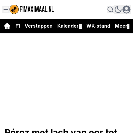
F1
Verstappen
Kalender
WK-stand
Meer
▼
▼
Pérez met lach van oor tot