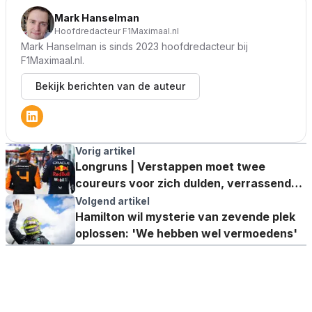
Mark Hanselman
Hoofdredacteur F1Maximaal.nl
Mark Hanselman is sinds 2023 hoofdredacteur bij
F1Maximaal.nl.
Bekijk berichten van de auteur
Vorig artikel
Longruns | Verstappen moet twee
coureurs voor zich dulden, verrassende
snelste man
Volgend artikel
Hamilton wil mysterie van zevende plek
oplossen: 'We hebben wel vermoedens'