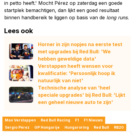
in petto heeft.' Mocht Pérez op zaterdag een goede
startplek bemachtigen, dan lijkt een goed resultaat
binnen handbereik te liggen op basis van de
long runs.
Lees ook
Horner in zijn nopjes na eerste test
met upgrades bij Red Bull: 'We
hebben geweldige data'
Verstappen heeft wensen voor
kwalificatie: 'Persoonlijk hoop ik
natuurlijk van niet'
Technische analyse van 'heel
speciale upgrades' bij Red Bull: 'Lijkt
een geheel nieuwe auto te zijn'
Max Verstappen
Red Bull Racing
F1
F1 Nieuws
Sergio Pérez
GP Hongarije
Hungaroring
Red Bull
RB20