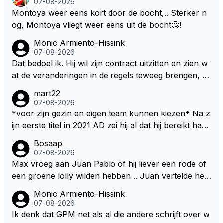
07-08-2026
Montoya weer eens kort door de bocht,.. Sterker n
og, Montoya vliegt weer eens uit de bocht🙄!
Monic Armiento-Hissink
07-08-2026
Dat bedoel ik. Hij wil zijn contract uitzitten en zien w
at de veranderingen in de regels teweeg brengen, al
s dat niks wordt valt de keuze makkelijker om voor z
mart22
ijn eigen team te kiezen en zijn gezin. hij kan dan zelf
07-08-2026
bepalen aan welke races hij mee wil doen en is ook
*voor zijn gezin en eigen team kunnen kiezen* Na z
vaker thuis. Hij zit dan ook niet meer vast aan een c
ijn eerste titel in 2021 AD zei hij al dat hij bereikt had
ontract, wat wel het geval is als hij nu een nieuw co
waar hij altijd al van gedroomd had en dat alles wat d
Bosaap
ntract zou tekenen.
aarna nog komt bonus was. Ik denk dat hij dat meen
07-08-2026
de en dat hij er nog steeds zo in staat. Nu telt voorn
Max vroeg aan Juan Pablo of hij liever een rode of
amelijk het plezier hebben in wat hij doet nog als drij
een groene lolly wilden hebben .. Juan vertelde hem
fveer. Hij heeft het ook altijd over "plezier hebben"
dat zijn voorkeur toch echt bij die rode lag .. Tijdens
Monic Armiento-Hissink
Nu, met deze auto's??? Met deze regels???
het gretig likken aan zijn rode lolly hoorde Juan toc
07-08-2026
h echt van Max dat RB hem een contract had aange
Ik denk dat GPM net als al die andere schrijft over w