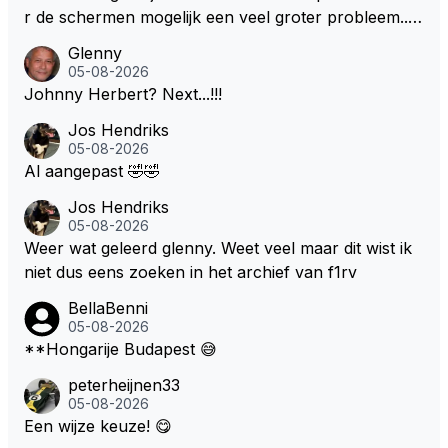
r de schermen mogelijk een veel groter probleem..."
Ik weet het, ik zou er onderhand toch een beetje teg
Glenny
en moeten kunnen! Sh.t, helaas... Pfff.
05-08-2026
Johnny Herbert? Next...!!!
Jos Hendriks
05-08-2026
Al aangepast 🤣🤣
Jos Hendriks
05-08-2026
Weer wat geleerd glenny. Weet veel maar dit wist ik
niet dus eens zoeken in het archief van f1rv
BellaBenni
05-08-2026
**Hongarije Budapest 😅
peterheijnen33
05-08-2026
Een wijze keuze! 😋