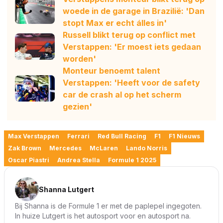
woede in de garage in Brazilië: 'Dan
stopt Max er echt álles in'
Russell blikt terug op conflict met
Verstappen: 'Er moest iets gedaan
worden'
Monteur benoemt talent
Verstappen: 'Heeft voor de safety
car de crash al op het scherm
gezien'
Max Verstappen
Ferrari
Red Bull Racing
F1
F1 Nieuws
Zak Brown
Mercedes
McLaren
Lando Norris
Oscar Piastri
Andrea Stella
Formule 1 2025
Shanna Lutgert
Bij Shanna is de Formule 1 er met de paplepel ingegoten.
In huize Lutgert is het autosport voor en autosport na.