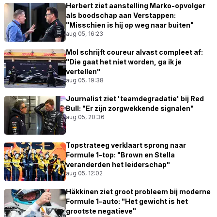
Herbert ziet aanstelling Marko-opvolger
als boodschap aan Verstappen:
"Misschien is hij op weg naar buiten"
aug 05, 16:23
Mol schrijft coureur alvast compleet af:
"Die gaat het niet worden, ga ik je
vertellen"
aug 05, 19:38
Journalist ziet 'teamdegradatie' bij Red
Bull: "Er zijn zorgwekkende signalen"
aug 05, 20:36
Topstrateeg verklaart sprong naar
Formule 1-top: "Brown en Stella
veranderden het leiderschap"
aug 05, 12:02
Häkkinen ziet groot probleem bij moderne
Formule 1-auto: "Het gewicht is het
grootste negatieve"