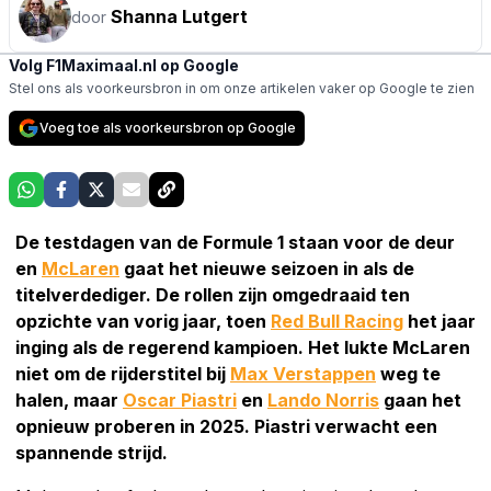
Shanna Lutgert
door
Volg F1Maximaal.nl op Google
Stel ons als voorkeursbron in om onze artikelen vaker op Google te zien
Voeg toe als voorkeursbron op Google
De testdagen van de Formule 1 staan voor de deur
en
McLaren
gaat het nieuwe seizoen in als de
titelverdediger. De rollen zijn omgedraaid ten
opzichte van vorig jaar, toen
Red Bull Racing
het jaar
inging als de regerend kampioen. Het lukte McLaren
niet om de rijderstitel bij
Max Verstappen
weg te
halen, maar
Oscar Piastri
en
Lando Norris
gaan het
opnieuw proberen in 2025. Piastri verwacht een
spannende strijd.