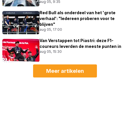
aug 05, 9:35
Red Bull als onderdeel van het 'grote
verhaal': "Iedereen proberen voor te
blijven"
aug 05, 17:00
Van Verstappen tot Piastri: deze F1-
coureurs leverden de meeste punten in
aug 05, 15:30
Meer artikelen