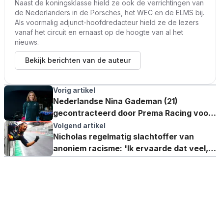
Naast de koningsklasse hield ze ook de verrichtingen van
de Nederlanders in de Porsches, het WEC en de ELMS bij.
Als voormalig adjunct-hoofdredacteur hield ze de lezers
vanaf het circuit en ernaast op de hoogte van al het
nieuws.
Bekijk berichten van de auteur
Vorig artikel
Nederlandse Nina Gademan (21)
gecontracteerd door Prema Racing voor
F1 Academy-seizoen
Volgend artikel
Nicholas regelmatig slachtoffer van
anoniem racisme: 'Ik ervaarde dat veel,
vooral in 2021 en 2022'