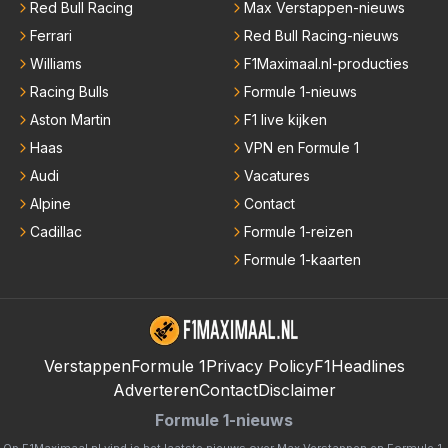
Red Bull Racing
Max Verstappen-nieuws
Ferrari
Red Bull Racing-nieuws
Williams
F1Maximaal.nl-producties
Racing Bulls
Formule 1-nieuws
Aston Martin
F1 live kijken
Haas
VPN en Formule 1
Audi
Vacatures
Alpine
Contact
Cadillac
Formule 1-reizen
Formule 1-kaarten
Verstappen
Formule 1
Privacy Policy
F1Headlines
Adverteren
Contact
Disclaimer
Formule 1-nieuws
Op F1Maximaal.nl vind je het laatste nieuws over
Max Verstappen
en
Formule 1
.