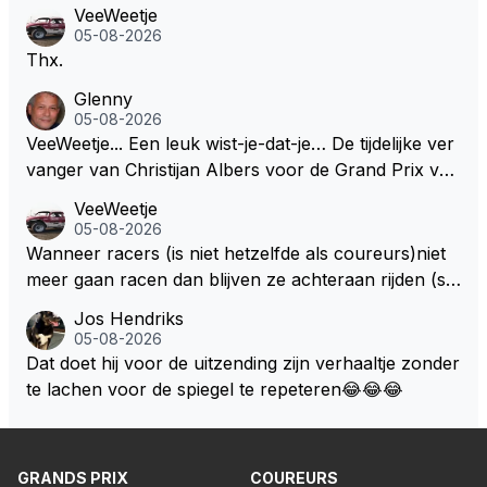
VeeWeetje
05-08-2026
Thx.
Glenny
05-08-2026
VeeWeetje... Een leuk wist-je-dat-je… De tijdelijke ver
vanger van Christijan Albers voor de Grand Prix van
Europa op de Nürburgring in 2007 was testrijder Ma
VeeWeetje
rkus Winkelhock. Vanaf de race daarna werd het st
05-08-2026
oeltje definitief overgenomen door Sakon Yamamot
Wanneer racers (is niet hetzelfde als coureurs)niet
o. Na 2 rondes gokte Markus Winkelhock goed (hij k
meer gaan racen dan blijven ze achteraan rijden (so
oos regenbanden) en reed zelfs 6 ronden aan kop.
ms met een tankslang), en worden ze chagrijnige F1
Jos Hendriks
Dat was ook de enige keer dat een Spyker ooit aan
analisten bij een vaag omroepbedrijf.
05-08-2026
kop reed. Toen de rest van het veld ook regenband
Dat doet hij voor de uitzending zijn verhaaltje zonder
en had, werd hij helaas aan alle kanten door iederee
te lachen voor de spiegel te repeteren😂😂😂
n achterhaald. Hij moest later opgeven vanwege een
technisch mankement. Het was ook de enige keer d
at Markus Winkelhock een officiële Formule 1 race r
GRANDS PRIX
COUREURS
eed; hij vertrok daarna...