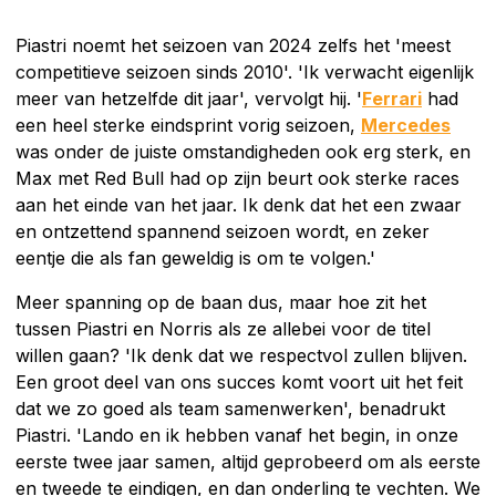
Piastri noemt het seizoen van 2024 zelfs het 'meest
competitieve seizoen sinds 2010'. 'Ik verwacht eigenlijk
meer van hetzelfde dit jaar', vervolgt hij. '
Ferrari
had
een heel sterke eindsprint vorig seizoen,
Mercedes
was onder de juiste omstandigheden ook erg sterk, en
Max met Red Bull had op zijn beurt ook sterke races
aan het einde van het jaar. Ik denk dat het een zwaar
en ontzettend spannend seizoen wordt, en zeker
eentje die als fan geweldig is om te volgen.'
Meer spanning op de baan dus, maar hoe zit het
tussen Piastri en Norris als ze allebei voor de titel
willen gaan? 'Ik denk dat we respectvol zullen blijven.
Een groot deel van ons succes komt voort uit het feit
dat we zo goed als team samenwerken', benadrukt
Piastri. 'Lando en ik hebben vanaf het begin, in onze
eerste twee jaar samen, altijd geprobeerd om als eerste
en tweede te eindigen, en dan onderling te vechten. We