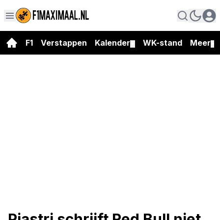
F1
Verstappen
Kalender
WK-stand
Meer
▼
▼
Piastri schrijft Red Bull niet