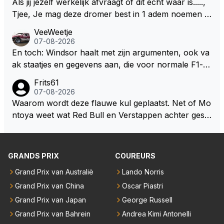
Als jij jezelf werkelijk afvraagt of dit echt waar is.....,
Tjee, Je mag deze dromer best in 1 adem noemen m
et bv een Hans Christian Andersen. Enorme drang n
VeeWeetje
aar voordragen uit eigen geest. Kan mij voorstellen d
07-08-2026
at je het leuk vindt sprookjes te luisteren maar heb jij
En toch: Windsor haalt met zijn argumenten, ook va
jezelf dan ook wel eens afgevraagd of de dappere b
ak staatjes en gegevens aan, die voor normale F1-fa
oswachter werkelijk Roodkapje uit de buik van de bo
ns niet te verkrijgen of te snappen zijn. Iets met "co
Frits61
ze wolff gesneden heeft?
okies made of your own dough" 🤣
07-08-2026
Waarom wordt deze flauwe kul geplaatst. Net of Mo
ntoya weet wat Red Bull en Verstappen achter geslo
ten deuren bespreken.
GRANDS PRIX
COUREURS
Grand Prix van Australië
Lando Norris
Grand Prix van China
Oscar Piastri
Grand Prix van Japan
George Russell
Grand Prix van Bahrein
Andrea Kimi Antonelli