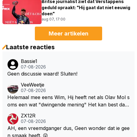
Britse journalist ziet dat Verstappens
geduld opraakt: "Hij gaat dat niet eeuwig
doen"
aug 07, 17:00
Meer artikelen
Laatste reacties
Bassie1
07-08-2026
Geen discussie waard! Sluiten!
VeeWeetje
07-08-2026
Helemaal mee eens Wim, Hij heeft net als Olav Mol s
oms een wat "dwingende mening" Het kan best dat
de fan in kwestie probeerde een vergelijkbaar gevoe
ZX12R
l bij Windsor op te roepen. Maar in een tijd zonder r
07-08-2026
aces zijn dit leuke berichtjes
AH, een vreemdganger dus, Geen wonder dat ie gee
n smaak heeft. 😜