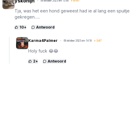
yskonijn
09 oktober 2023 om 13:40
+
8191
Tja, was het een hond geweest had ie al lang een spuitje
gekregen......
10
+
Antwoord
Karma4Palmer
09 oktober 2023 om 14:19
+
347
Holy fuck 😂😂
2
+
Antwoord