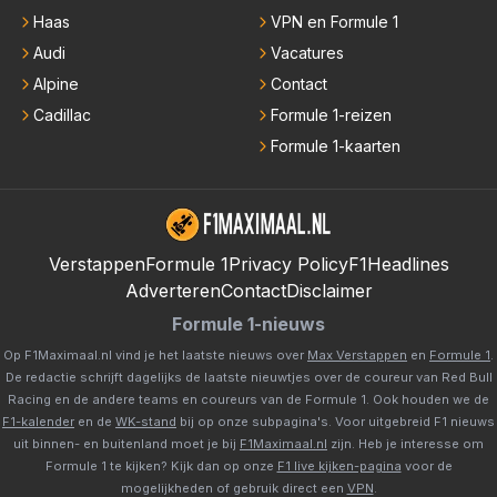
Haas
VPN en Formule 1
Audi
Vacatures
Alpine
Contact
Cadillac
Formule 1-reizen
Formule 1-kaarten
Verstappen
Formule 1
Privacy Policy
F1Headlines
Adverteren
Contact
Disclaimer
Formule 1-nieuws
Op F1Maximaal.nl vind je het laatste nieuws over
Max Verstappen
en
Formule 1
.
De redactie schrijft dagelijks de laatste nieuwtjes over de coureur van Red Bull
Racing en de andere teams en coureurs van de Formule 1. Ook houden we de
F1-kalender
en de
WK-stand
bij op onze subpagina's. Voor uitgebreid F1 nieuws
uit binnen- en buitenland moet je bij
F1Maximaal.nl
zijn. Heb je interesse om
Formule 1 te kijken? Kijk dan op onze
F1 live kijken-pagina
voor de
mogelijkheden of gebruik direct een
VPN
.