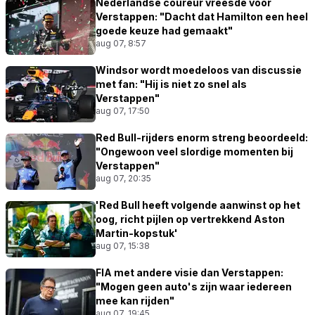
Nederlandse coureur vreesde voor
Verstappen: "Dacht dat Hamilton een heel
goede keuze had gemaakt"
aug 07, 8:57
Windsor wordt moedeloos van discussie
met fan: "Hij is niet zo snel als
Verstappen"
aug 07, 17:50
Red Bull-rijders enorm streng beoordeeld:
"Ongewoon veel slordige momenten bij
Verstappen"
aug 07, 20:35
'Red Bull heeft volgende aanwinst op het
oog, richt pijlen op vertrekkend Aston
Martin-kopstuk'
aug 07, 15:38
FIA met andere visie dan Verstappen:
"Mogen geen auto's zijn waar iedereen
mee kan rijden"
aug 07, 19:45