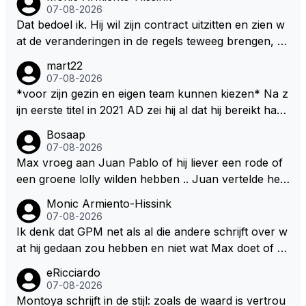
07-08-2026
Dat bedoel ik. Hij wil zijn contract uitzitten en zien w
at de veranderingen in de regels teweeg brengen, al
s dat niks wordt valt de keuze makkelijker om voor z
mart22
ijn eigen team te kiezen en zijn gezin. hij kan dan zelf
07-08-2026
bepalen aan welke races hij mee wil doen en is ook
*voor zijn gezin en eigen team kunnen kiezen* Na z
vaker thuis. Hij zit dan ook niet meer vast aan een c
ijn eerste titel in 2021 AD zei hij al dat hij bereikt had
ontract, wat wel het geval is als hij nu een nieuw co
waar hij altijd al van gedroomd had en dat alles wat d
Bosaap
ntract zou tekenen.
aarna nog komt bonus was. Ik denk dat hij dat meen
07-08-2026
de en dat hij er nog steeds zo in staat. Nu telt voorn
Max vroeg aan Juan Pablo of hij liever een rode of
amelijk het plezier hebben in wat hij doet nog als drij
een groene lolly wilden hebben .. Juan vertelde hem
fveer. Hij heeft het ook altijd over "plezier hebben"
dat zijn voorkeur toch echt bij die rode lag .. Tijdens
Monic Armiento-Hissink
Nu, met deze auto's??? Met deze regels???
het gretig likken aan zijn rode lolly hoorde Juan toc
07-08-2026
h echt van Max dat RB hem een contract had aange
Ik denk dat GPM net als al die andere schrijft over w
boden met een aanzienlijke loonsverhoging maar da
at hij gedaan zou hebben en niet wat Max doet of wi
t Max dat te weinig vond .. Max vond het belangrijk d
lt. Als je leest dat hij er moeite mee heeft om zijn gezi
eRicciardo
it nieuws met hem te delen omdat hij graag advies wil
n achter te laten, ook al weet hij dat dit erbij hoort, e
07-08-2026
de van Juan .. niet in de laatste plaats omdat hij slap
n hij en Kelly waarschijnlijk nog wel meer gezinsuitbr
Montoya schrijft in de stijl: zoals de waard is vertrou