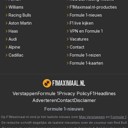
Williams
F1Maximaal.nl-producties
Racing Bulls
Formule 1-nieuws
Aston Martin
F1 live kijken
Haas
VPN en Formule 1
Audi
Vacatures
Alpine
Contact
Cadillac
Formule 1-reizen
Formule 1-kaarten
Verstappen
Formule 1
Privacy Policy
F1Headlines
Adverteren
Contact
Disclaimer
Formule 1-nieuws
Op F1Maximaal.nl vind je het laatste nieuws over
Max Verstappen
en
Formule 1
.
De redactie schrijft dagelijks de laatste nieuwtjes over de coureur van Red Bull