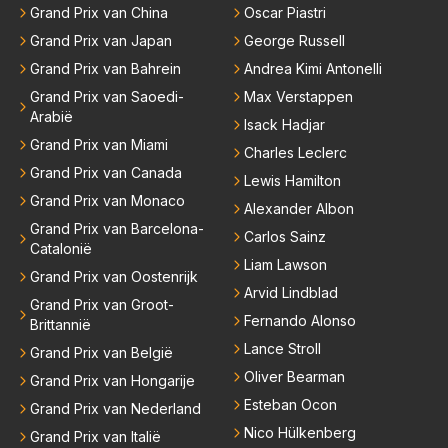
Grand Prix van China
Oscar Piastri
dat maakt sponsorcontracten een stuk makkelijker
maar ik snap nog beter dat Max voor zichzelf geen
Grand Prix van Japan
George Russell
enkele deur wil dichtgooien, zeker niet met deze "tr
Grand Prix van Bahrein
Andrea Kimi Antonelli
ut" auto's. Als laatste denk ik dat Max donders goed
Grand Prix van Saoedi-
Max Verstappen
weet hoe bij andere teams de hazen lopen en wat hij
Arabië
Isack Hadjar
nu heeft bij Red Bull. Dat het gras niet overal even g
Grand Prix van Miami
Charles Leclerc
roen is hoef je hem niet te vertellen.
Grand Prix van Canada
Lewis Hamilton
Grand Prix van Monaco
Alexander Albon
Grand Prix van Barcelona-
Carlos Sainz
Catalonië
Liam Lawson
Grand Prix van Oostenrijk
Arvid Lindblad
Grand Prix van Groot-
Fernando Alonso
Brittannië
Lance Stroll
Grand Prix van België
Oliver Bearman
Grand Prix van Hongarije
Esteban Ocon
Grand Prix van Nederland
Nico Hülkenberg
Grand Prix van Italië