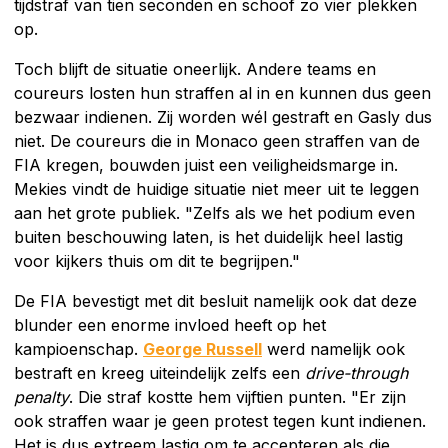
tijdstraf van tien seconden en schoof zo vier plekken
op.
Toch blijft de situatie oneerlijk. Andere teams en
coureurs losten hun straffen al in en kunnen dus geen
bezwaar indienen. Zij worden wél gestraft en Gasly dus
niet. De coureurs die in Monaco geen straffen van de
FIA kregen, bouwden juist een veiligheidsmarge in.
Mekies vindt de huidige situatie niet meer uit te leggen
aan het grote publiek. "Zelfs als we het podium even
buiten beschouwing laten, is het duidelijk heel lastig
voor kijkers thuis om dit te begrijpen."
De FIA bevestigt met dit besluit namelijk ook dat deze
blunder een enorme invloed heeft op het
kampioenschap.
George Russell
werd namelijk ook
bestraft en kreeg uiteindelijk zelfs een
drive-through
penalty
. Die straf kostte hem vijftien punten. "Er zijn
ook straffen waar je geen protest tegen kunt indienen.
Het is dus extreem lastig om te accepteren als die