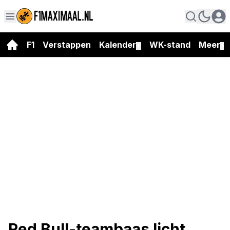
F1
Verstappen
Kalender
WK-stand
Meer
▼
▼
Red Bull-teambaas licht