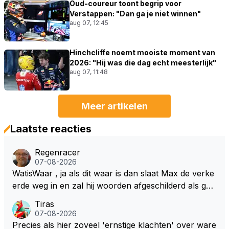
Oud-coureur toont begrip voor
Verstappen: "Dan ga je niet winnen"
aug 07, 12:45
Hinchcliffe noemt mooiste moment van
2026: "Hij was die dag echt meesterlijk"
aug 07, 11:48
Meer artikelen
Laatste reacties
Regenracer
07-08-2026
WatisWaar , ja als dit waar is dan slaat Max de verke
erde weg in en zal hij woorden afgeschilderd als gel
dwolf . Hij zal daardoor van de RB president Wellicht
Tiras
voor een keuze worden gesteld .
07-08-2026
Precies als hier zoveel 'ernstige klachten' over ware