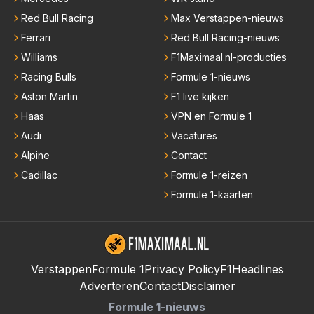
Red Bull Racing
Max Verstappen-nieuws
Ferrari
Red Bull Racing-nieuws
Williams
F1Maximaal.nl-producties
Racing Bulls
Formule 1-nieuws
Aston Martin
F1 live kijken
Haas
VPN en Formule 1
Audi
Vacatures
Alpine
Contact
Cadillac
Formule 1-reizen
Formule 1-kaarten
Verstappen
Formule 1
Privacy Policy
F1Headlines
Adverteren
Contact
Disclaimer
Formule 1-nieuws