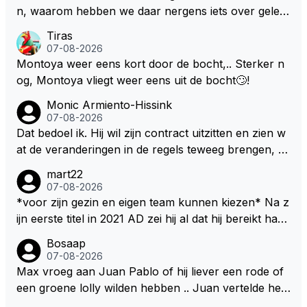
n, waarom hebben we daar nergens iets over gelez
en... voor mij is dit nieuw!
Tiras
07-08-2026
Montoya weer eens kort door de bocht,.. Sterker n
og, Montoya vliegt weer eens uit de bocht🙄!
Monic Armiento-Hissink
07-08-2026
Dat bedoel ik. Hij wil zijn contract uitzitten en zien w
at de veranderingen in de regels teweeg brengen, al
s dat niks wordt valt de keuze makkelijker om voor z
mart22
ijn eigen team te kiezen en zijn gezin. hij kan dan zelf
07-08-2026
bepalen aan welke races hij mee wil doen en is ook
*voor zijn gezin en eigen team kunnen kiezen* Na z
vaker thuis. Hij zit dan ook niet meer vast aan een c
ijn eerste titel in 2021 AD zei hij al dat hij bereikt had
ontract, wat wel het geval is als hij nu een nieuw co
waar hij altijd al van gedroomd had en dat alles wat d
Bosaap
ntract zou tekenen.
aarna nog komt bonus was. Ik denk dat hij dat meen
07-08-2026
de en dat hij er nog steeds zo in staat. Nu telt voorn
Max vroeg aan Juan Pablo of hij liever een rode of
amelijk het plezier hebben in wat hij doet nog als drij
een groene lolly wilden hebben .. Juan vertelde hem
fveer. Hij heeft het ook altijd over "plezier hebben"
dat zijn voorkeur toch echt bij die rode lag .. Tijdens