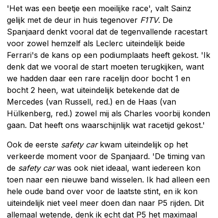
'Het was een beetje een moeilijke race', valt Sainz
gelijk met de deur in huis tegenover
F1TV
. De
Spanjaard denkt vooral dat de tegenvallende racestart
voor zowel hemzelf als Leclerc uiteindelijk beide
Ferrari's de kans op een podiumplaats heeft gekost. 'Ik
denk dat we vooral de start moeten terugkijken, want
we hadden daar een rare racelijn door bocht 1 en
bocht 2 heen, wat uiteindelijk betekende dat de
Mercedes (van Russell, red.) en de Haas (van
Hülkenberg, red.) zowel mij als Charles voorbij konden
gaan. Dat heeft ons waarschijnlijk wat racetijd gekost.'
Ook de eerste
safety car
kwam uiteindelijk op het
verkeerde moment voor de Spanjaard. 'De timing van
de
safety car
was ook niet ideaal, want iedereen kon
toen naar een nieuwe band wisselen. Ik had alleen een
hele oude band over voor de laatste stint, en ik kon
uiteindelijk niet veel meer doen dan naar P5 rijden. Dit
allemaal wetende, denk ik echt dat P5 het maximaal