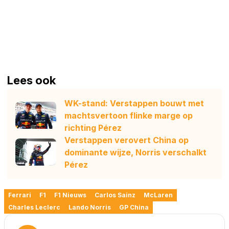
Lees ook
WK-stand: Verstappen bouwt met
machtsvertoon flinke marge op
richting Pérez
Verstappen verovert China op
dominante wijze, Norris verschalkt
Pérez
Ferrari
F1
F1 Nieuws
Carlos Sainz
McLaren
Charles Leclerc
Lando Norris
GP China