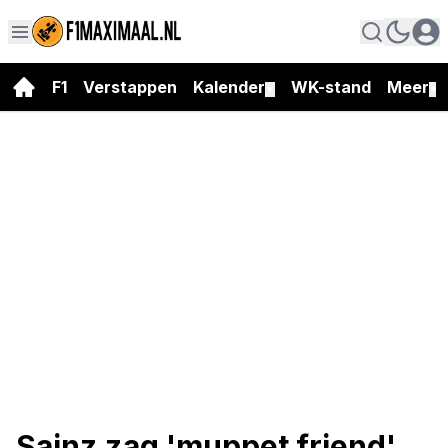
F1
Verstappen
Kalender
WK-stand
Meer
▼
▼
Sainz zag 'muppet friend'