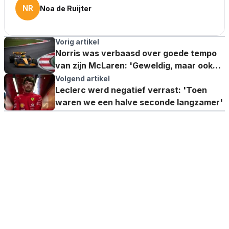
NR
Noa de Ruijter
Vorig artikel
Norris was verbaasd over goede tempo
van zijn McLaren: 'Geweldig, maar ook
heel verrassend'
Volgend artikel
Leclerc werd negatief verrast: 'Toen
waren we een halve seconde langzamer'