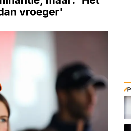
minantie, maar: 'Het
r dan vroeger'
P