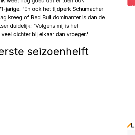
 'Ik weet nog goed dat er toen ook
71-jarige. 'En ook het tijdperk Schumacher
raag kreeg of Red Bull dominanter is dan de
r duidelijk: 'Volgens mij is het
eel dichter bij elkaar dan vroeger.'
rste seizoenhelft
L