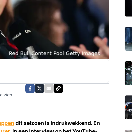
te zien
appen
dit seizoen is indrukwekkend. En
urer
. In een interview op het YouTube-