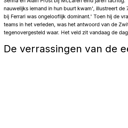
Senna en Alain Prost bij McLaren eind jaren tachtig.
nauwelijks iemand in hun buurt kwam', illustreert de 
bij Ferrari was ongelooflijk dominant.' Toen hij de v
teams in het verleden, was het antwoord van de Zwitse
tegenovergesteld waar. Het veld zit vandaag de dag v
De verrassingen van de ee