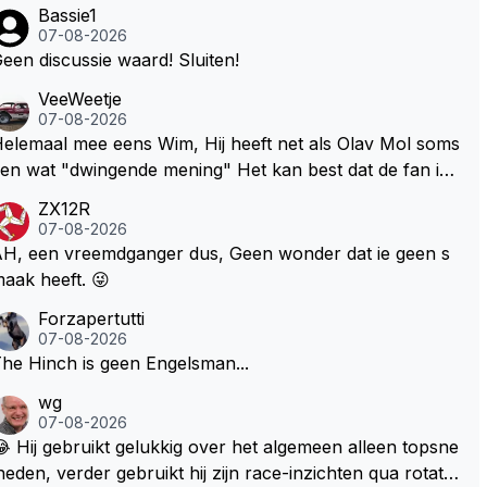
Bassie1
07-08-2026
een discussie waard! Sluiten!
VeeWeetje
07-08-2026
lemaal mee eens Wim, Hij heeft net als Olav Mol soms
en wat "dwingende mening" Het kan best dat de fan in
westie probeerde een vergelijkbaar gevoel bij Windsor
ZX12R
p te roepen. Maar in een tijd zonder races zijn dit leuke
07-08-2026
erichtjes
H, een vreemdganger dus, Geen wonder dat ie geen s
aak heeft. 😜
Forzapertutti
07-08-2026
he Hinch is geen Engelsman...
wg
07-08-2026
 Hij gebruikt gelukkig over het algemeen alleen topsne
heden, verder gebruikt hij zijn race-inzichten qua rotati