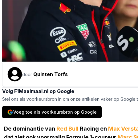
Quinten Torfs
door
Volg F1Maximaal.nl op Google
Stel ons als voorkeursbron in om onze artikelen vaker op Google 
Voeg toe als voorkeursbron op Google
De dominantie van
Red Bull
Racing en
Max Verst
dat ziet ook voormalig Formule 1-coureur
Marc S