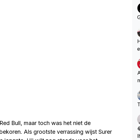
G
He
e
k
o
b
A
m
T
 Red Bull, maar toch was het niet de

koren. Als grootste verrassing wijst Surer
l