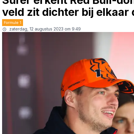
Surer erkent Red Bull-do
veld zit dichter bij elkaa
Formule 1
zaterdag, 12 augustus 2023 om 9:49