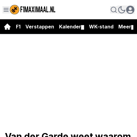
F1
Verstappen
Kalender
WK-stand
Meer
▼
▼
Van der Garde weet waarom