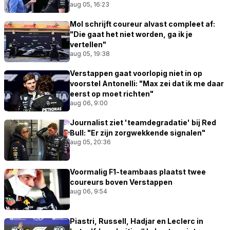
aug 05, 16:23
Mol schrijft coureur alvast compleet af:
"Die gaat het niet worden, ga ik je
vertellen"
aug 05, 19:38
Verstappen gaat voorlopig niet in op
voorstel Antonelli: "Max zei dat ik me daar
eerst op moet richten"
aug 06, 9:00
Journalist ziet 'teamdegradatie' bij Red
Bull: "Er zijn zorgwekkende signalen"
aug 05, 20:36
Voormalig F1-teambaas plaatst twee
coureurs boven Verstappen
aug 06, 9:54
Piastri, Russell, Hadjar en Leclerc in