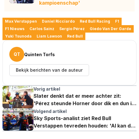
kampioenschap'
Max Verstappen
Daniel Ricciardo
Red Bull Racing
F1
F1 Nieuws
Carlos Sainz
Sergio Pérez
Giedo Van Der Garde
Yuki Tsunoda
Liam Lawson
Red Bull
QT
Quinten Torfs
Bekijk berichten van de auteur
Vorig artikel
Slater denkt dat er meer achter zit:
'Pérez steunde Horner door dik en dun in
februari'
Volgend artikel
Sky Sports-analist ziet Red Bull
Verstappen tevreden houden: 'Al kan dat
hem niet veel schelen'