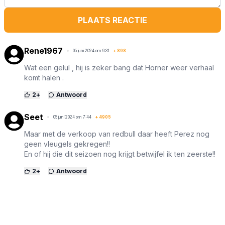
PLAATS REACTIE
Rene1967
05 juni 2024 om 9:31
+
898
Wat een gelul , hij is zeker bang dat Horner weer verhaal
komt halen .
2
+
Antwoord
Seet
05 juni 2024 om 7:44
+
4905
Maar met de verkoop van redbull daar heeft Perez nog
geen vleugels gekregen!!
En of hij die dit seizoen nog krijgt betwijfel ik ten zeerste!!
2
+
Antwoord