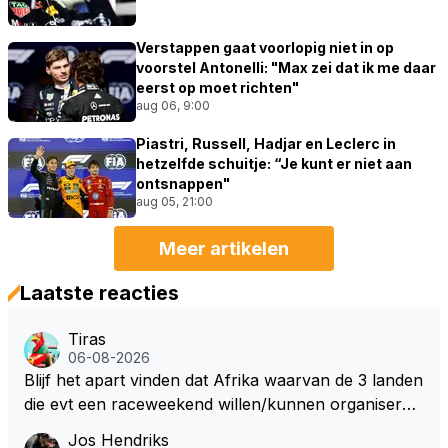
Verstappen gaat voorlopig niet in op
voorstel Antonelli: "Max zei dat ik me daar
eerst op moet richten"
aug 06, 9:00
Piastri, Russell, Hadjar en Leclerc in
hetzelfde schuitje: “Je kunt er niet aan
ontsnappen"
aug 05, 21:00
Meer artikelen
Laatste reacties
Tiras
06-08-2026
Blijf het apart vinden dat Afrika waarvan de 3 landen
die evt een raceweekend willen/kunnen organiseren
heel veel honderden miljoenen gaan spenderen aan
Jos Hendriks