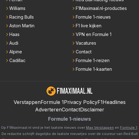
Williams
F1Maximaal.nl-producties
Racing Bulls
Formule 1-nieuws
Aston Martin
F1 live kijken
Haas
VPN en Formule 1
Audi
Vacatures
Alpine
Contact
Cadillac
Formule 1-reizen
Formule 1-kaarten
Verstappen
Formule 1
Privacy Policy
F1Headlines
Adverteren
Contact
Disclaimer
Formule 1-nieuws
Op F1Maximaal.nl vind je het laatste nieuws over
Max Verstappen
en
Formule 1
.
De redactie schrijft dagelijks de laatste nieuwtjes over de coureur van Red Bull