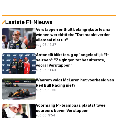
Laatste F1-Nieuws
Verstappen onthult belangrijkste les na
winnen wereldtitels: "Dat maakt verder
allemaal niet uit"
aug 06, 12:37
Antonelli blikt terug op 'ongelooflijk F1-
seizoen': "Ze gingen tot het uiterste,
vooral Verstappen"
aug 06, 11:43
Waarom volgt McLaren het voorbeeld van
Red Bull Racing niet?
aug 06, 10:50
Voormalig F1-teambaas plaatst twee
coureurs boven Verstappen
aug 06, 9:54