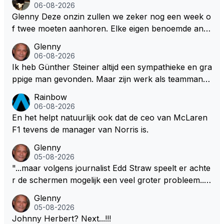
het opknappen van circuits en geld voor de FOM o
06-08-2026
m maar die F1 licentie binnen te halen. Dit terwijl dez
Glenny Deze onzin zullen we zeker nog een week o
e Afrikaanse landen allemaal nog steeds flink wat on
f twee moeten aanhoren. Elke eigen benoemde anali
twikkelingshulpgeld beuren.
st of presentator denkt er het zijne van te weten en
Glenny
aan het einde van het liedje zitten ze er allemaal naa
06-08-2026
st Dus glenny sterkte met deze bullshit lezen
Ik heb Günther Steiner altijd een sympathieke en gra
ppige man gevonden. Maar zijn werk als teammanag
er bij het Amerikaanse Haas F1 heeft volgens mij no
Rainbow
oit veel indruk gemaakt. Voor mij persoonlijk lijkt hij d
06-08-2026
ezelfde weg te bewandelen als analist. En dat is niet
En het helpt natuurlijk ook dat de ceo van McLaren
vanwege zijn persoonlijke Top-3. Hij blijft sympathie
F1 tevens de manager van Norris is.
k, maar zijn werk als specialistisch commentator en
Glenny
presentator bij RTL Duitsland, een televisiezender di
05-08-2026
e de Formule 1 uitzendt in Duitsland..., mwah!
"...maar volgens journalist Edd Straw speelt er achte
r de schermen mogelijk een veel groter probleem..."
Ik weet het, ik zou er onderhand toch een beetje teg
Glenny
en moeten kunnen! Sh.t, helaas... Pfff.
05-08-2026
Johnny Herbert? Next...!!!