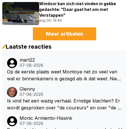
Windsor kan zich niet vinden in gekke
gedachte: "Daar gaat het om met
Verstappen"
aug 06, 19:40
Meer artikelen
Laatste reacties
mart22
07-08-2026
Op de eerste plaats weet Montoya net zo veel van
wat er binnenkamers is gezegd als ik dat weet. Niets
dus. Dus de uitspraak "we willen eigenlijk het dubbel
Glenny
e!" is gewoon uit zijn dikke duim gezogen. Daarnaast
07-08-2026
heb ik Max en co nooit iets anders horen zeggen da
Ik vind het een wazig verhaal. Ernstige klachten? Er
n "we hebben een contract tot en met 2028" Ik sna
wordt gesproken over "de coureurs" en over "de te
p dat RBR een verlenging van dat contract wil want
ams" zonder dat op enig manier duidelijk wordt gem
Monic Armiento-Hissink
dat maakt sponsorcontracten een stuk makkelijker
aakt hoe deze standpunten c.q. opvattingen zijn ver
07-08-2026
maar ik snap nog beter dat Max voor zichzelf geen
deeld. Ik bedoel, hoeveel coureurs, 2, 8 of meer? E