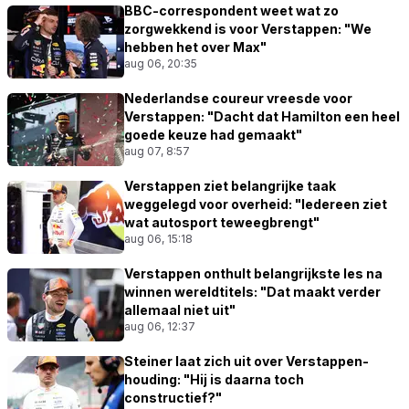
BBC-correspondent weet wat zo
zorgwekkend is voor Verstappen: "We
hebben het over Max"
aug 06, 20:35
Nederlandse coureur vreesde voor
Verstappen: "Dacht dat Hamilton een heel
goede keuze had gemaakt"
aug 07, 8:57
Verstappen ziet belangrijke taak
weggelegd voor overheid: "Iedereen ziet
wat autosport teweegbrengt"
aug 06, 15:18
Verstappen onthult belangrijkste les na
winnen wereldtitels: "Dat maakt verder
allemaal niet uit"
aug 06, 12:37
Steiner laat zich uit over Verstappen-
houding: "Hij is daarna toch
constructief?"