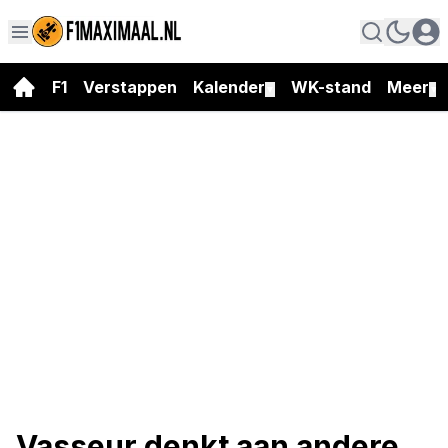
F1
Verstappen
Kalender
WK-stand
Meer
▼
▼
Vasseur denkt aan andere