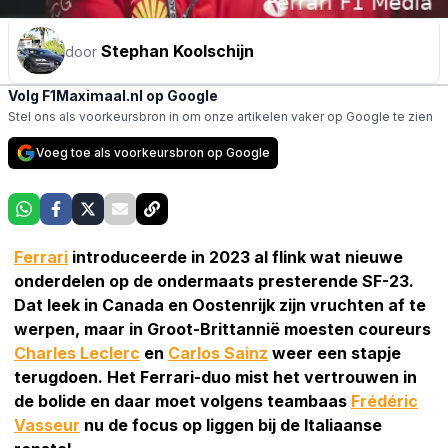
Stephan Koolschijn
door
Volg F1Maximaal.nl op Google
Stel ons als voorkeursbron in om onze artikelen vaker op Google te zien
Voeg toe als voorkeursbron op Google
Ferrari
introduceerde in 2023 al flink wat nieuwe
onderdelen op de ondermaats presterende SF-23.
Dat leek in Canada en Oostenrijk zijn vruchten af te
werpen, maar in Groot-Brittannië moesten coureurs
Charles Leclerc
en
Carlos Sainz
weer een stapje
terugdoen. Het Ferrari-duo mist het vertrouwen in
de bolide en daar moet volgens teambaas
Frédéric
Vasseur
nu de focus op liggen bij de Italiaanse