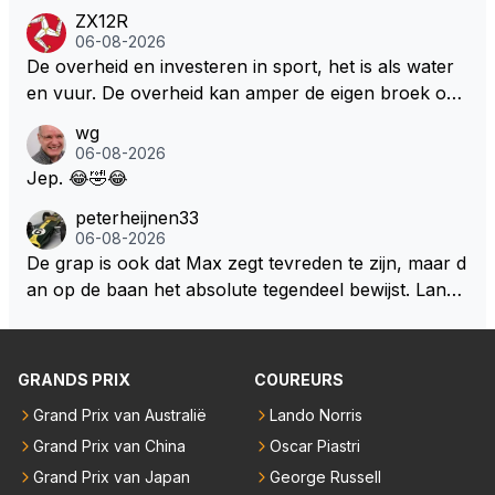
ze groene/wollen regering hier de F1 talenten of kar
e Bezechi, Di Antonio.. misschien anders tegen Max/
ZX12R
ters zullen steunen laat staan om een euro in het cir
Marquez/Jos ? Veel gezelliger
06-08-2026
cuit Zandvoort te steken
De overheid en investeren in sport, het is als water
en vuur. De overheid kan amper de eigen broek oph
ouden. De Staat steelt liever, liefst van eigen burger
wg
s. Je kunt de Staat het best vergelijken met de sherif
06-08-2026
f van Nottinghem (Robin Hood) welk achter de bom
Jep. 😂🤣😂
en verscholen de argeloze burger opwacht om he
peterheijnen33
m/haar van zijn laatste zuurverdiende stuiver te ber
06-08-2026
oven. De Staat heeft nooit ooit maar een stuiver in Z
De grap is ook dat Max zegt tevreden te zijn, maar d
andvoort willen investeren en dat zal ook nooit gebe
an op de baan het absolute tegendeel bewijst. Lando
uren. Afdragen van BTW gelden en vergunningen bi
zegt daarentegen juist meer te willen, maar laat het
j dergelijke sportievefestiviteiten MOET je dan weer
dan eigenlijk niet echt zien. ;)
wel afstaan, de parasiet.
GRANDS PRIX
COUREURS
Grand Prix van Australië
Lando Norris
Grand Prix van China
Oscar Piastri
Grand Prix van Japan
George Russell