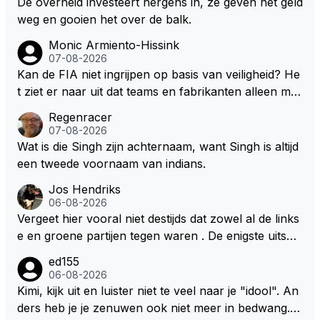
De overheid investeert nergens in, ze geven het geld
enkele deur wil dichtgooien, zeker niet met deze "tr
n hoeveel en welke teams? De coureurs hebben er
weg en gooien het over de balk.
ut" auto's. Als laatste denk ik dat Max donders goed
nstige klachten. Oh ja, welke? Teams vrezen een na
Monic Armiento-Hissink
weet hoe bij andere teams de hazen lopen en wat hij
deel. Oh ja, welke? Het enige dat concreet is, is de m
07-08-2026
nu heeft bij Red Bull. Dat het gras niet overal even g
edewerking van Pirelli. In mijn ogen wordt het daard
Kan de FIA niet ingrijpen op basis van veiligheid? He
roen is hoef je hem niet te vertellen.
oor lastig om de juiste context te bepalen. Maar welli
t ziet er naar uit dat teams en fabrikanten alleen ma
cht volgt deze informatie nog in de nabije toekomst?
ar naar hun eigen belang kijken en de veiligheid van
Regenracer
hun coureurs op de laatste plaats komt. Eigenlijk he
07-08-2026
bben coureurs maar weinig te vertellen over hun ve
Wat is die Singh zijn achternaam, want Singh is altijd
iligheid, er wordt toch niet naar ze geluisterd.
een tweede voornaam van indians.
Jos Hendriks
06-08-2026
Vergeet hier vooral niet destijds dat zowel al de links
e en groene partijen tegen waren . De enigste uitspr
aak van een groenlinkse daarnaast bouw er een dak
ed155
over dan kunnen ze hun eigen uitlaat gassen inade
06-08-2026
men maar niet wetende was dat de F1 motor schone
Kimi, kijk uit en luister niet te veel naar je "idool". An
r is dan een normale auto. Dus denk echt niet dat de
ders heb je je zenuwen ook niet meer in bedwang. Zi