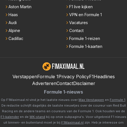
Aston Martin
F1 live kijken
Haas
VPN en Formule 1
Audi
Vacatures
Alpine
Contact
Cadillac
Formule 1-reizen
Formule 1-kaarten
Verstappen
Formule 1
Privacy Policy
F1Headlines
Adverteren
Contact
Disclaimer
Formule 1-nieuws
Op F1Maximaal.nl vind je het laatste nieuws over
Max Verstappen
en
Formule 1
.
De redactie schrijft dagelijks de laatste nieuwtjes over de coureur van Red Bull
Racing en de andere teams en coureurs van de Formule 1. Ook houden we de
F1-kalender
en de
WK-stand
bij op onze subpagina's. Voor uitgebreid F1 nieuws
uit binnen- en buitenland moet je bij
F1Maximaal.nl
zijn. Heb je interesse om