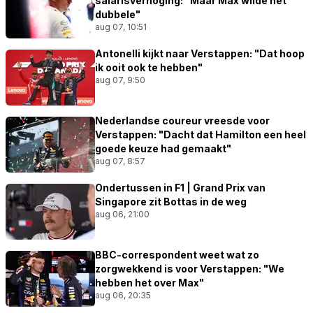
salarisverhoging: "Maar Max wilde het
dubbele"
aug 07, 10:51
Antonelli kijkt naar Verstappen: "Dat hoop
ik ooit ook te hebben"
aug 07, 9:50
Nederlandse coureur vreesde voor
Verstappen: "Dacht dat Hamilton een heel
goede keuze had gemaakt"
aug 07, 8:57
Ondertussen in F1 | Grand Prix van
Singapore zit Bottas in de weg
aug 06, 21:00
BBC-correspondent weet wat zo
zorgwekkend is voor Verstappen: "We
hebben het over Max"
aug 06, 20:35