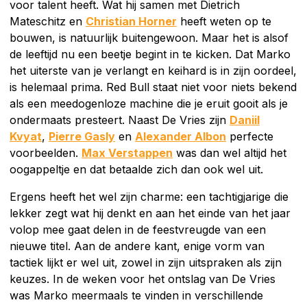
voor talent heeft. Wat hij samen met Dietrich
Mateschitz en
Christian Horner
heeft weten op te
bouwen, is natuurlijk buitengewoon. Maar het is alsof
de leeftijd nu een beetje begint in te kicken. Dat Marko
het uiterste van je verlangt en keihard is in zijn oordeel,
is helemaal prima. Red Bull staat niet voor niets bekend
als een meedogenloze machine die je eruit gooit als je
ondermaats presteert. Naast De Vries zijn
Daniil
Kvyat
,
Pierre Gasly
en
Alexander Albon
perfecte
voorbeelden.
Max Verstappen
was dan wel altijd het
oogappeltje en dat betaalde zich dan ook wel uit.
Ergens heeft het wel zijn charme: een tachtigjarige die
lekker zegt wat hij denkt en aan het einde van het jaar
volop mee gaat delen in de feestvreugde van een
nieuwe titel. Aan de andere kant, enige vorm van
tactiek lijkt er wel uit, zowel in zijn uitspraken als zijn
keuzes. In de weken voor het ontslag van De Vries
was Marko meermaals te vinden in verschillende