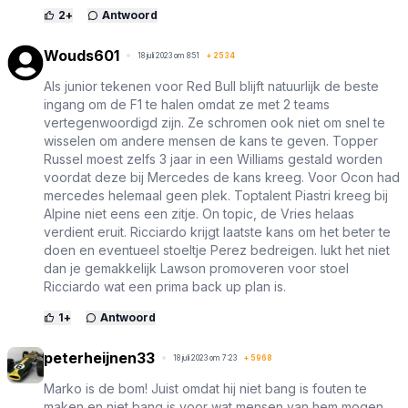
2
+
Antwoord
Wouds601
18 juli 2023 om 8:51
+
2534
Als junior tekenen voor Red Bull blijft natuurlijk de beste
ingang om de F1 te halen omdat ze met 2 teams
vertegenwoordigd zijn. Ze schromen ook niet om snel te
wisselen om andere mensen de kans te geven. Topper
Russel moest zelfs 3 jaar in een Williams gestald worden
voordat deze bij Mercedes de kans kreeg. Voor Ocon had
mercedes helemaal geen plek. Toptalent Piastri kreeg bij
Alpine niet eens een zitje. On topic, de Vries helaas
verdient eruit. Ricciardo krijgt laatste kans om het beter te
doen en eventueel stoeltje Perez bedreigen. lukt het niet
dan je gemakkelijk Lawson promoveren voor stoel
Ricciardo wat een prima back up plan is.
1
+
Antwoord
peterheijnen33
18 juli 2023 om 7:23
+
5968
Marko is de bom! Juist omdat hij niet bang is fouten te
maken en niet bang is voor wat mensen van hem mogen