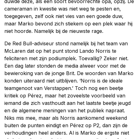
duwde deze, als een soort bevoorrechte opa, opzij. De
cameraman in kwestie was niet weg te pesten en,
toegegeven, zelf ook niet vies van een goede duw,
maar Marko bevond zich stiekem op een plek waar hij
niet hoorde. Namelijk bij de nieuwste rage.
De Red Bull-adviseur stond namelijk bij het team van
McLaren dat op het punt stond Lando Norris te
feliciteren met zijn podiumplek. Toevallig? Zeker niet.
Een dag later stonden de media alweer voor met de
bewieroking van de jonge Brit. De woorden van Marko
konden uiteraard niet uitblijven. ‘Norris is de ideale
teamgenoot van Verstappen.’ Toch nog een beetje
kritiek op Pérez, maar het zoveelste voorbeeld van
iemand die zich vasthoudt aan het laatste beetje jeugd
en de algemene meningen van het publiek napraat.
Niks mis mee, maar als Norris aankomend weekend
buiten de punten eindigt en Pérez op P2, dan zijn de
verhoudingen heel anders. Al is Marko de ergste niet