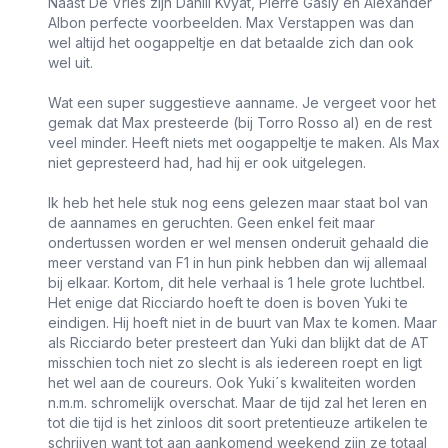
Naast De Vries zijn Daniil Kvyat, Pierre Gasly en Alexander
Albon perfecte voorbeelden. Max Verstappen was dan
wel altijd het oogappeltje en dat betaalde zich dan ook
wel uit.
Wat een super suggestieve aanname. Je vergeet voor het
gemak dat Max presteerde (bij Torro Rosso al) en de rest
veel minder. Heeft niets met oogappeltje te maken. Als Max
niet gepresteerd had, had hij er ook uitgelegen.
Ik heb het hele stuk nog eens gelezen maar staat bol van
de aannames en geruchten. Geen enkel feit maar
ondertussen worden er wel mensen onderuit gehaald die
meer verstand van F1 in hun pink hebben dan wij allemaal
bij elkaar. Kortom, dit hele verhaal is 1 hele grote luchtbel.
Het enige dat Ricciardo hoeft te doen is boven Yuki te
eindigen. Hij hoeft niet in de buurt van Max te komen. Maar
als Ricciardo beter presteert dan Yuki dan blijkt dat de AT
misschien toch niet zo slecht is als iedereen roept en ligt
het wel aan de coureurs. Ook Yuki´s kwaliteiten worden
n.m.m. schromelijk overschat. Maar de tijd zal het leren en
tot die tijd is het zinloos dit soort pretentieuze artikelen te
schrijven want tot aan aankomend weekend zijn ze totaal