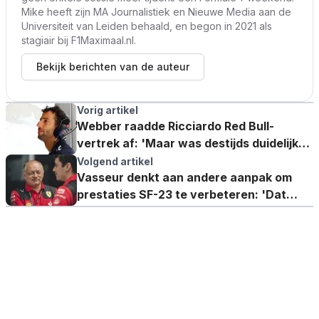
Mike heeft zijn MA Journalistiek en Nieuwe Media aan de
Universiteit van Leiden behaald, en begon in 2021 als
stagiair bij F1Maximaal.nl.
Bekijk berichten van de auteur
Vorig artikel
Webber raadde Ricciardo Red Bull-
vertrek af: 'Maar was destijds duidelijk
dat hij naar Renault wilde'
Volgend artikel
Vasseur denkt aan andere aanpak om
prestaties SF-23 te verbeteren: 'Dat
moet centraler staan'