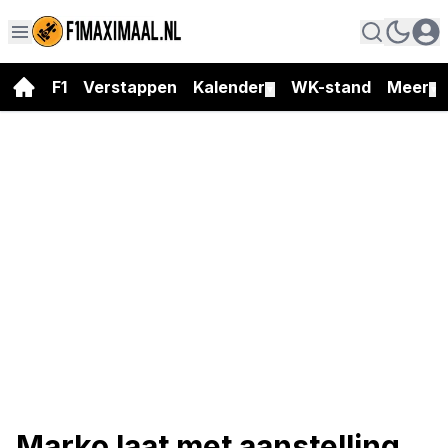
F1
Verstappen
Kalender
WK-stand
Meer
▼
▼
Marko laat met aanstelling