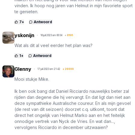
vinden. Ik hoop nog jaren van Helmut in mijn favoriete sport
te genieten.
7
+
Antwoord
yskonijn
18 juli 2023 om 00:34
+
8191
Wat als dit al veel eerder het plan was?
1
+
Antwoord
Glenny
17 juli 2023 om 21:42
+
20009
Mooi stukje Mike.
Ik ben ook bang dat Daniel Ricciardo nauwelijks beter zal
rijden dan degene die hij vervangt. En dat ligt dan niet aan
deze sympathieke Australische coureur. En als mijn gevoel
(de rest van dit seizoen) doorzet c.q. uitkomt, toont dat
direct het ongelijk van Helmut Marko aan en het feitelijk
onnodige vertrek van Nyck de Vries. En wat dan...,
vervolgens Ricciardo in december uitzwaaien?