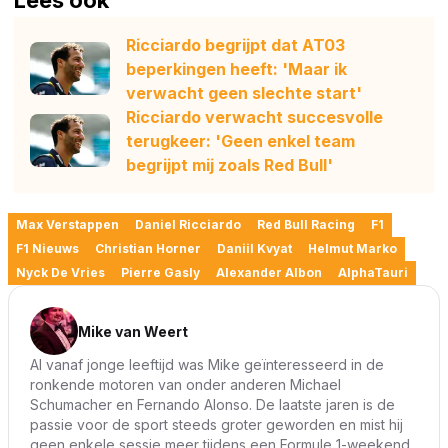
Ricciardo begrijpt dat AT03
beperkingen heeft: 'Maar ik
verwacht geen slechte start'
Ricciardo verwacht succesvolle
terugkeer: 'Geen enkel team
begrijpt mij zoals Red Bull'
Max Verstappen
Daniel Ricciardo
Red Bull Racing
F1
F1 Nieuws
Christian Horner
Daniil Kvyat
Helmut Marko
Nyck De Vries
Pierre Gasly
Alexander Albon
AlphaTauri
Mike van Weert
Al vanaf jonge leeftijd was Mike geïnteresseerd in de
ronkende motoren van onder anderen Michael
Schumacher en Fernando Alonso. De laatste jaren is de
passie voor de sport steeds groter geworden en mist hij
geen enkele sessie meer tijdens een Formule 1-weekend.