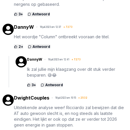
nergens op gebaseerd.
3
+
Antwoord
DannyW
18 juli 2023 om 12:37
+
7273
Het woordje "Column" ontbreekt vooraan de titel.
2
+
Antwoord
DannyW
18 juli 2023 om 12:41
+
7273
Ik zal jullie mijn klaagzang over dit stuk verder
besparen. 😅😂
3
+
Antwoord
DwightCouples
18 juli 2023 om 10:15
+
2532
Uitstekende analyse weer! Ricciardo zal bewijzen dat die
AT auto gewoon slecht is, en nog steeds als laatste
eindigen. Het lijkt er ook op dat ze er verder tot 2026
geen energie in gaan stoppen.