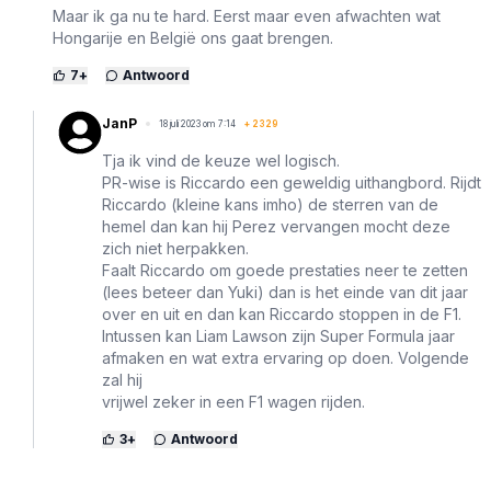
Maar ik ga nu te hard. Eerst maar even afwachten wat
Hongarije en België ons gaat brengen.
7
+
Antwoord
JanP
18 juli 2023 om 7:14
+
2329
Tja ik vind de keuze wel logisch.
PR-wise is Riccardo een geweldig uithangbord. Rijdt
Riccardo (kleine kans imho) de sterren van de
hemel dan kan hij Perez vervangen mocht deze
zich niet herpakken.
Faalt Riccardo om goede prestaties neer te zetten
(lees beteer dan Yuki) dan is het einde van dit jaar
over en uit en dan kan Riccardo stoppen in de F1.
Intussen kan Liam Lawson zijn Super Formula jaar
afmaken en wat extra ervaring op doen. Volgende
zal hij
vrijwel zeker in een F1 wagen rijden.
3
+
Antwoord