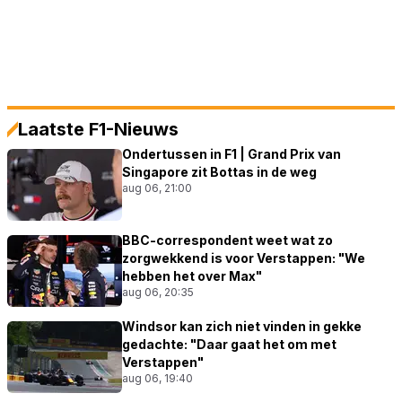
Laatste F1-Nieuws
Ondertussen in F1 | Grand Prix van
Singapore zit Bottas in de weg
aug 06, 21:00
BBC-correspondent weet wat zo
zorgwekkend is voor Verstappen: "We
hebben het over Max"
aug 06, 20:35
Windsor kan zich niet vinden in gekke
gedachte: "Daar gaat het om met
Verstappen"
aug 06, 19:40