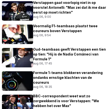
Verstappen gaat voorlopig niet in op
voorstel Antonelli: "Max zei dat ik me daar
eerst op moet richten"
aug 06, 9:00
Voormalig F1-teambaas plaatst twee
coureurs boven Verstappen
aug 06, 9:54
Oud-teambaas geeft Verstappen een tien
op tien: "Hij is de Nadia Comăneci van
Formule 1"
aug 06, 17:45
Formule 1-teams blokkeren verandering
ondanks ernstige klachten van de
coureurs
aug 06, 18:35
BBC-correspondent weet wat zo
zorgwekkend is voor Verstappen: "We
hebben het over Max"