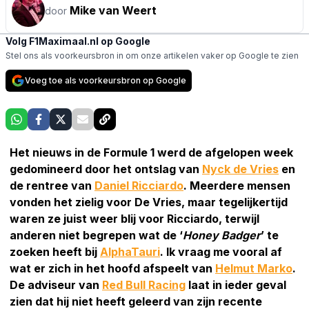
Mike van Weert
door
Volg F1Maximaal.nl op Google
Stel ons als voorkeursbron in om onze artikelen vaker op Google te zien
Voeg toe als voorkeursbron op Google
Het nieuws in de Formule 1 werd de afgelopen week
gedomineerd door het ontslag van
Nyck de Vries
en
de rentree van
Daniel Ricciardo
. Meerdere mensen
vonden het zielig voor De Vries, maar tegelijkertijd
waren ze juist weer blij voor Ricciardo, terwijl
anderen niet begrepen wat de ‘
Honey Badger
’ te
zoeken heeft bij
AlphaTauri
. Ik vraag me vooral af
wat er zich in het hoofd afspeelt van
Helmut Marko
.
De adviseur van
Red Bull Racing
laat in ieder geval
zien dat hij niet heeft geleerd van zijn recente