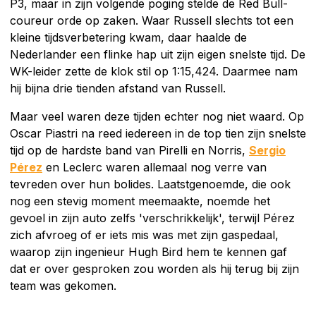
P3, maar in zijn volgende poging stelde de Red Bull-
coureur orde op zaken. Waar Russell slechts tot een
kleine tijdsverbetering kwam, daar haalde de
Nederlander een flinke hap uit zijn eigen snelste tijd. De
WK-leider zette de klok stil op 1:15,424. Daarmee nam
hij bijna drie tienden afstand van Russell.
Maar veel waren deze tijden echter nog niet waard. Op
Oscar Piastri na reed iedereen in de top tien zijn snelste
tijd op de hardste band van Pirelli en Norris,
Sergio
Pérez
en Leclerc waren allemaal nog verre van
tevreden over hun bolides. Laatstgenoemde, die ook
nog een stevig moment meemaakte, noemde het
gevoel in zijn auto zelfs 'verschrikkelijk', terwijl Pérez
zich afvroeg of er iets mis was met zijn gaspedaal,
waarop zijn ingenieur Hugh Bird hem te kennen gaf
dat er over gesproken zou worden als hij terug bij zijn
team was gekomen.