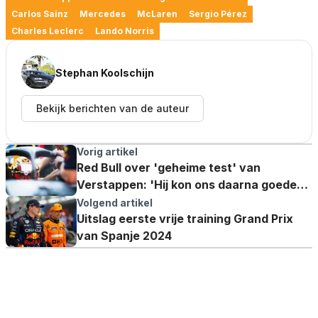
Carlos Sainz
Mercedes
McLaren
Sergio Pérez
Charles Leclerc
Lando Norris
Stephan Koolschijn
Bekijk berichten van de auteur
Vorig artikel
Red Bull over 'geheime test' van
Verstappen: 'Hij kon ons daarna goede
feedback geven'
Volgend artikel
Uitslag eerste vrije training Grand Prix
van Spanje 2024