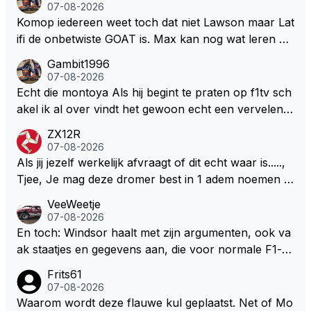
een bocht zegt helemaal niets, dus wat dat betreft h
07-08-2026
eeft hij sowieso gelijk 😂.
Komop iedereen weet toch dat niet Lawson maar Lat
ifi de onbetwiste GOAT is. Max kan nog wat leren va
n hem En iedereen maar zeggen Schumacher of Ha
Gambit1996
milton, hahahaha. Latifi pakt ze allemaal met de oge
07-08-2026
n dicht met als onbetwiste nummer 2 of GOATINES
Echt die montoya Als hij begint te praten op f1tv sch
S Lawson natuurlijk 😂😂😂😂😂
akel ik al over vindt het gewoon echt een vervelend
mannetje met zijn geblaas alsof hij het allemaal wel
ZX12R
weet 🤮🤮
07-08-2026
Als jij jezelf werkelijk afvraagt of dit echt waar is.....,
Tjee, Je mag deze dromer best in 1 adem noemen m
et bv een Hans Christian Andersen. Enorme drang n
VeeWeetje
aar voordragen uit eigen geest. Kan mij voorstellen d
07-08-2026
at je het leuk vindt sprookjes te luisteren maar heb jij
En toch: Windsor haalt met zijn argumenten, ook va
jezelf dan ook wel eens afgevraagd of de dappere b
ak staatjes en gegevens aan, die voor normale F1-fa
oswachter werkelijk Roodkapje uit de buik van de bo
ns niet te verkrijgen of te snappen zijn. Iets met "co
Frits61
ze wolff gesneden heeft?
okies made of your own dough" 🤣
07-08-2026
Waarom wordt deze flauwe kul geplaatst. Net of Mo