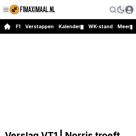
F1
Verstappen
Kalender
WK-stand
Meer
▼
▼
Verslag VT1 | Norris troeft