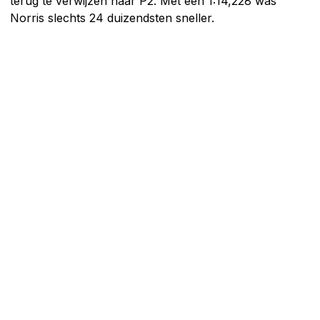
terug te verwijzen naar P2. Met een 1:14,228 was
Norris slechts 24 duizendsten sneller.