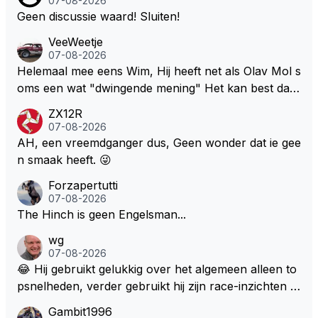
07-08-2026
Geen discussie waard! Sluiten!
VeeWeetje
07-08-2026
Helemaal mee eens Wim, Hij heeft net als Olav Mol s
oms een wat "dwingende mening" Het kan best dat
de fan in kwestie probeerde een vergelijkbaar gevoe
ZX12R
l bij Windsor op te roepen. Maar in een tijd zonder r
07-08-2026
aces zijn dit leuke berichtjes
AH, een vreemdganger dus, Geen wonder dat ie gee
n smaak heeft. 😜
Forzapertutti
07-08-2026
The Hinch is geen Engelsman...
wg
07-08-2026
😂 Hij gebruikt gelukkig over het algemeen alleen to
psnelheden, verder gebruikt hij zijn race-inzichten q
ua rotatie, baangebruik, etc. Alleen snelheid in of uit
Gambit1996