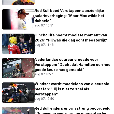
Red Bull bood Verstappen aanzienlijke
salarisverhoging: "Maar Max wilde het
dubbele"
aug 07, 10:51
Hinchcliffe noemt mooiste moment van
2026: "Hij was die dag echt meesterlijk"
aug 07, 11:48
Nederlandse coureur vreesde voor
Verstappen: "Dacht dat Hamilton een heel
goede keuze had gemaakt"
aug 07, 8:57
Windsor wordt moedeloos van discussie
met fan: "Hij is niet zo snel als
Verstappen"
aug 07, 17:50
Red Bull-rijders enorm streng beoordeeld:
"Ongewoon veel slordige momenten bij