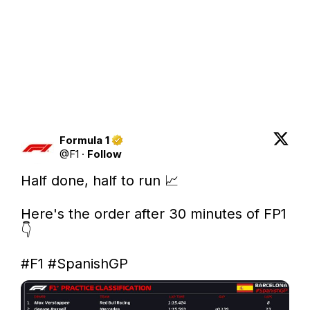
Formula 1
@
F1
·
Follow
Half done, half to run 📈

Here's the order after 30 minutes of FP1 
👇

#F1
#SpanishGP