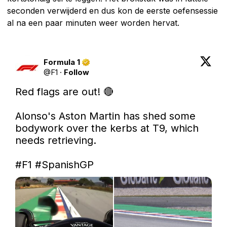
seconden verwijderd en dus kon de eerste oefensessie
al na een paar minuten weer worden hervat.
Formula 1
@
F1
·
Follow
Red flags are out! 🔴

Alonso's Aston Martin has shed some 
bodywork over the kerbs at T9, which 
needs retrieving.

#F1
#SpanishGP