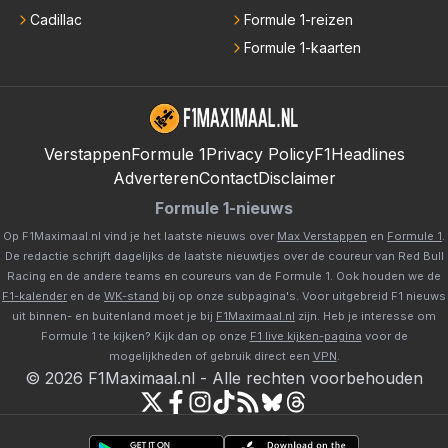
Cadillac
Formule 1-reizen
Formule 1-kaarten
Verstappen
Formule 1
Privacy Policy
F1Headlines
Adverteren
Contact
Disclaimer
Formule 1-nieuws
Op F1Maximaal.nl vind je het laatste nieuws over
Max Verstappen
en
Formule 1
.
De redactie schrijft dagelijks de laatste nieuwtjes over de coureur van Red Bull
Racing en de andere teams en coureurs van de Formule 1. Ook houden we de
F1-kalender
en de
WK-stand
bij op onze subpagina's. Voor uitgebreid F1 nieuws
uit binnen- en buitenland moet je bij
F1Maximaal.nl
zijn. Heb je interesse om
Formule 1 te kijken? Kijk dan op onze
F1 live kijken-pagina
voor de
mogelijkheden of gebruik direct een
VPN
.
©
2026
F1Maximaal.nl
-
Alle rechten voorbehouden