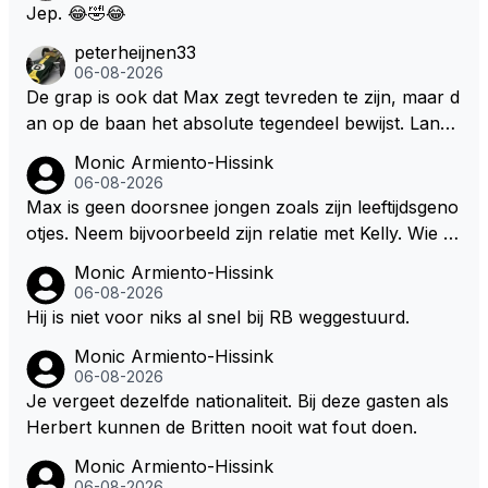
f van Nottinghem (Robin Hood) welk achter de bom
Jep. 😂🤣😂
en verscholen de argeloze burger opwacht om he
peterheijnen33
m/haar van zijn laatste zuurverdiende stuiver te ber
06-08-2026
oven. De Staat heeft nooit ooit maar een stuiver in Z
De grap is ook dat Max zegt tevreden te zijn, maar d
andvoort willen investeren en dat zal ook nooit gebe
an op de baan het absolute tegendeel bewijst. Lando
uren. Afdragen van BTW gelden en vergunningen bi
zegt daarentegen juist meer te willen, maar laat het
Monic Armiento-Hissink
j dergelijke sportievefestiviteiten MOET je dan weer
dan eigenlijk niet echt zien. ;)
06-08-2026
wel afstaan, de parasiet.
Max is geen doorsnee jongen zoals zijn leeftijdsgeno
otjes. Neem bijvoorbeeld zijn relatie met Kelly. Wie g
aat er een relatie aan met een vrouw die toch wat ja
Monic Armiento-Hissink
artjes ouder is en al een kleine heeft van een voorm
06-08-2026
alig RB-lid op de leeftijd van 23 jaar? Hij doet dingen
Hij is niet voor niks al snel bij RB weggestuurd.
die leeftijdsgenootjes niet doen en blijft toch heel gew
Monic Armiento-Hissink
oon. Ieder jaar is er in Hongarije een uitje voor zijn t
06-08-2026
eam. Op 28-jarige leeftijd is hij al eigenaar van een su
Je vergeet dezelfde nationaliteit. Bij deze gasten als
ccesvol raceteam. Hij is niet alleen speciaal in de aut
Herbert kunnen de Britten nooit wat fout doen.
o maar ook daarbuiten.
Monic Armiento-Hissink
06-08-2026