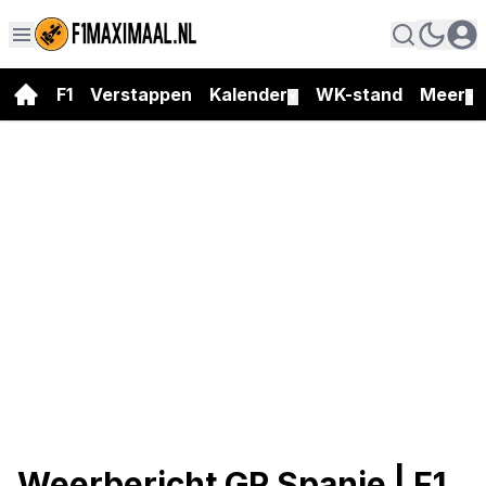
F1
Verstappen
Kalender
WK-stand
Meer
▼
▼
Weerbericht GP Spanje | F1