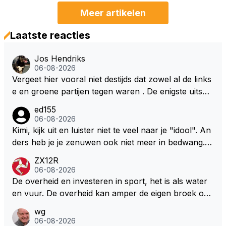
Meer artikelen
Laatste reacties
Jos Hendriks
06-08-2026
Vergeet hier vooral niet destijds dat zowel al de links
e en groene partijen tegen waren . De enigste uitspr
aak van een groenlinkse daarnaast bouw er een dak
ed155
over dan kunnen ze hun eigen uitlaat gassen inade
06-08-2026
men maar niet wetende was dat de F1 motor schone
Kimi, kijk uit en luister niet te veel naar je "idool". An
r is dan een normale auto. Dus denk echt niet dat de
ders heb je je zenuwen ook niet meer in bedwang. Zi
ze groene/wollen regering hier de F1 talenten of kar
e Bezechi, Di Antonio.. misschien anders tegen Max/
ZX12R
ters zullen steunen laat staan om een euro in het cir
Marquez/Jos ? Veel gezelliger
06-08-2026
cuit Zandvoort te steken
De overheid en investeren in sport, het is als water
en vuur. De overheid kan amper de eigen broek oph
ouden. De Staat steelt liever, liefst van eigen burger
wg
s. Je kunt de Staat het best vergelijken met de sherif
06-08-2026