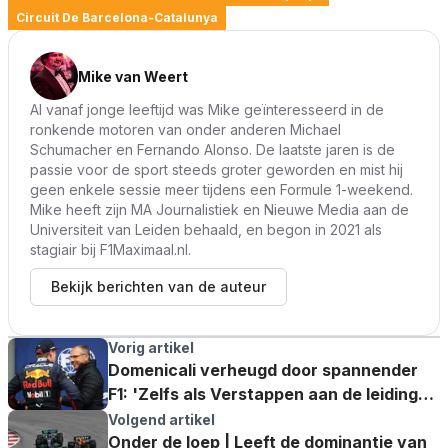
Circuit De Barcelona-Catalunya
Mike van Weert
Al vanaf jonge leeftijd was Mike geïnteresseerd in de
ronkende motoren van onder anderen Michael
Schumacher en Fernando Alonso. De laatste jaren is de
passie voor de sport steeds groter geworden en mist hij
geen enkele sessie meer tijdens een Formule 1-weekend.
Mike heeft zijn MA Journalistiek en Nieuwe Media aan de
Universiteit van Leiden behaald, en begon in 2021 als
stagiair bij F1Maximaal.nl.
Bekijk berichten van de auteur
Vorig artikel
Domenicali verheugd door spannender
F1: 'Zelfs als Verstappen aan de leiding
gaat'
Volgend artikel
Onder de loep | Leeft de dominantie van