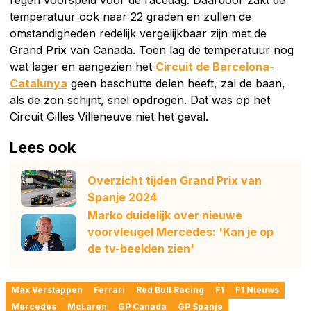
regen voorspeld voor de racedag. Daardoor zakt de
temperatuur ook naar 22 graden en zullen de
omstandigheden redelijk vergelijkbaar zijn met de
Grand Prix van Canada. Toen lag de temperatuur nog
wat lager en aangezien het
Circuit de Barcelona-
Catalunya
geen beschutte delen heeft, zal de baan,
als de zon schijnt, snel opdrogen. Dat was op het
Circuit Gilles Villeneuve niet het geval.
Lees ook
Overzicht tijden Grand Prix van
Spanje 2024
Marko duidelijk over nieuwe
voorvleugel Mercedes: 'Kan je op
de tv-beelden zien'
Max Verstappen
Ferrari
Red Bull Racing
F1
F1 Nieuws
Mercedes
McLaren
GP Canada
GP Spanje