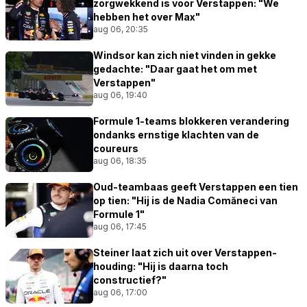
zorgwekkend is voor Verstappen: "We
hebben het over Max"
aug 06, 20:35
Windsor kan zich niet vinden in gekke
gedachte: "Daar gaat het om met
Verstappen"
aug 06, 19:40
Formule 1-teams blokkeren verandering
ondanks ernstige klachten van de
coureurs
aug 06, 18:35
Oud-teambaas geeft Verstappen een tien
op tien: "Hij is de Nadia Comăneci van
Formule 1"
aug 06, 17:45
Steiner laat zich uit over Verstappen-
houding: "Hij is daarna toch
constructief?"
aug 06, 17:00