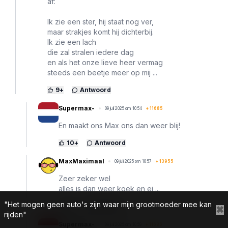
af:
Ik zie een ster, hij staat nog ver,
maar strakjes komt hij dichterbij.
Ik zie een lach
die zal stralen iedere dag
en als het onze lieve heer vermag
steeds een beetje meer op mij ...
9
+
Antwoord
Supermax-
09 juli 2025 om 10:54
+
11685
En maakt ons Max ons dan weer blij!
10
+
Antwoord
MaxMaximaal
09 juli 2025 om 10:57
+
13955
Zeer zeker wel
alles is dan weer koek en ei ...
"Het mogen geen auto's zijn waar mijn grootmoeder mee kan
9
+
Antwoord
✖
rijden"
Supermax-
09 juli 2025 om 10:59
+
11685