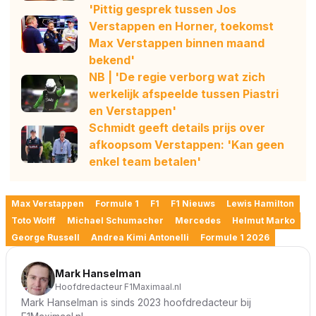
'Pittig gesprek tussen Jos
Verstappen en Horner, toekomst
Max Verstappen binnen maand
bekend'
NB | 'De regie verborg wat zich
werkelijk afspeelde tussen Piastri
en Verstappen'
Schmidt geeft details prijs over
afkoopsom Verstappen: 'Kan geen
enkel team betalen'
Max Verstappen
Formule 1
F1
F1 Nieuws
Lewis Hamilton
Toto Wolff
Michael Schumacher
Mercedes
Helmut Marko
George Russell
Andrea Kimi Antonelli
Formule 1 2026
Mark Hanselman
Hoofdredacteur F1Maximaal.nl
Mark Hanselman is sinds 2023 hoofdredacteur bij