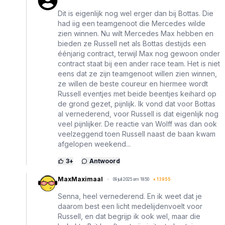
Dit is eigenlijk nog wel erger dan bij Bottas. Die
had iig een teamgenoot die Mercedes wilde
zien winnen. Nu wilt Mercedes Max hebben en
bieden ze Russell net als Bottas destijds een
éénjarig contract, terwijl Max nog gewoon onder
contract staat bij een ander race team. Het is niet
eens dat ze zijn teamgenoot willen zien winnen,
ze willen de beste coureur en hiermee wordt
Russell eventjes met beide beentjes keihard op
de grond gezet, pijnlijk. Ik vond dat voor Bottas
al vernederend, voor Russell is dat eigenlijk nog
veel pijnlijker. De reactie van Wolff was dan ook
veelzeggend toen Russell naast de baan kwam
afgelopen weekend...
3
+
Antwoord
MaxMaximaal
09 juli 2025 om 18:50
+
13955
Senna, heel vernederend. En ik weet dat je
daarom best een licht medelijdenvoelt voor
Russell, en dat begrijp ik ook wel, maar die