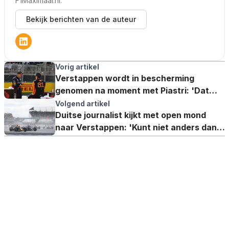
F1Maximaal.nl.
Bekijk berichten van de auteur
Vorig artikel
Verstappen wordt in bescherming
genomen na moment met Piastri: 'Dat
was geen spelletje'
Volgend artikel
Duitse journalist kijkt met open mond
naar Verstappen: 'Kunt niet anders dan
je pet afnemen'