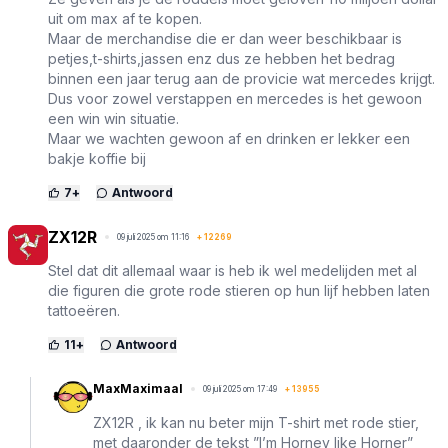
uit om max af te kopen.
Maar de merchandise die er dan weer beschikbaar is
petjes,t-shirts,jassen enz dus ze hebben het bedrag
binnen een jaar terug aan de provicie wat mercedes krijgt.
Dus voor zowel verstappen en mercedes is het gewoon
een win win situatie.
Maar we wachten gewoon af en drinken er lekker een
bakje koffie bij
7
+
Antwoord
ZX12R
09 juli 2025 om 11:16
+
12269
Stel dat dit allemaal waar is heb ik wel medelijden met al
die figuren die grote rode stieren op hun lijf hebben laten
tattoeëren.
11
+
Antwoord
MaxMaximaal
09 juli 2025 om 17:49
+
13955
ZX12R , ik kan nu beter mijn T-shirt met rode stier,
met daaronder de tekst ”I’m Horney like Horner”