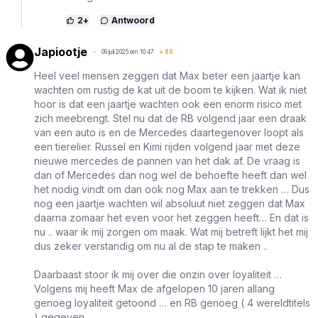
2
+
Antwoord
Japiootje
09 juli 2025 om 10:47
+
80
Heel veel mensen zeggen dat Max beter een jaartje kan
wachten om rustig de kat uit de boom te kijken. Wat ik niet
hoor is dat een jaartje wachten ook een enorm risico met
zich meebrengt. Stel nu dat de RB volgend jaar een draak
van een auto is en de Mercedes daartegenover loopt als
een tierelier. Russel en Kimi rijden volgend jaar met deze
nieuwe mercedes de pannen van het dak af. De vraag is
dan of Mercedes dan nog wel de behoefte heeft dan wel
het nodig vindt om dan ook nog Max aan te trekken … Dus
nog een jaartje wachten wil absoluut niet zeggen dat Max
daarna zomaar het even voor het zeggen heeft… En dat is
nu .. waar ik mij zorgen om maak. Wat mij betreft lijkt het mij
dus zeker verstandig om nu al de stap te maken ..
Daarbaast stoor ik mij over die onzin over loyaliteit …
Volgens mij heeft Max de afgelopen 10 jaren allang
genoeg loyaliteit getoond … en RB genoeg ( 4 wereldtitels
) gegeven.