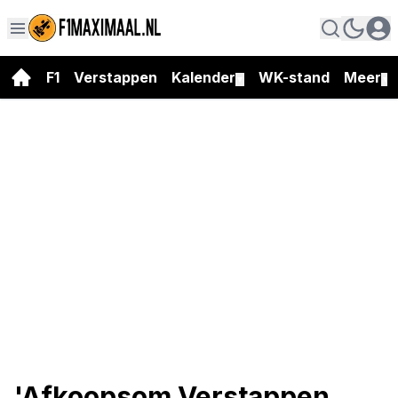
F1
Verstappen
Kalender
WK-stand
Meer
▼
▼
'Afkoopsom Verstappen