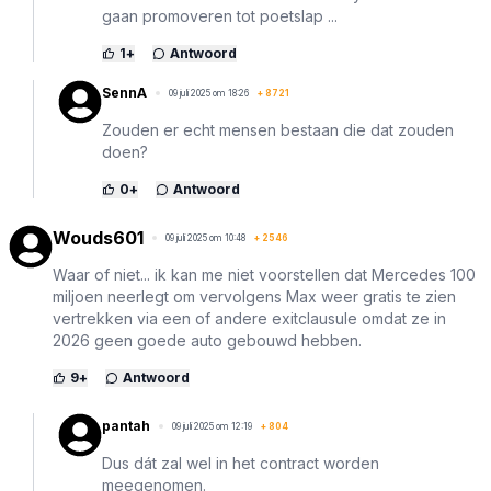
gaan promoveren tot poetslap ...
1
+
Antwoord
SennA
09 juli 2025 om 18:26
+
8721
Zouden er echt mensen bestaan die dat zouden
doen?
0
+
Antwoord
Wouds601
09 juli 2025 om 10:48
+
2546
Waar of niet... ik kan me niet voorstellen dat Mercedes 100
miljoen neerlegt om vervolgens Max weer gratis te zien
vertrekken via een of andere exitclausule omdat ze in
2026 geen goede auto gebouwd hebben.
9
+
Antwoord
pantah
09 juli 2025 om 12:19
+
804
Dus dát zal wel in het contract worden
meegenomen.