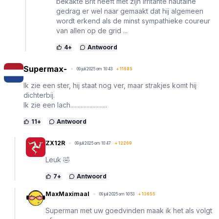
bekakte Brit heeft met zijn irritante hautaine
gedrag er wel naar gemaakt dat hij algemeen
wordt erkend als de minst sympathieke coureur
van allen op de grid ...
4
+
Antwoord
Supermax-
09 juli 2025 om 10:43
+
11685
Ik zie een ster, hij staat nog ver, maar strakjes komt hij
dichterbij.
Ik zie een lach.........................
11
+
Antwoord
ZX12R
09 juli 2025 om 10:47
+
12269
Leuk 🤣
7
+
Antwoord
MaxMaximaal
09 juli 2025 om 10:53
+
13955
Superman met uw goedvinden maak ik het als volgt