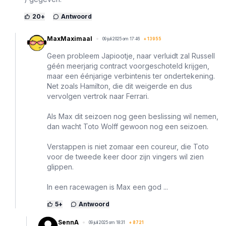
20
+
Antwoord
MaxMaximaal
09 juli 2025 om 17:46
+
13955
Geen probleem Japiootje, naar verluidt zal Russell
géén meerjarig contract voorgeschoteld krijgen,
maar een éénjarige verbintenis ter ondertekening.
Net zoals Hamilton, die dit weigerde en dus
vervolgen vertrok naar Ferrari.
Als Max dit seizoen nog geen beslissing wil nemen,
dan wacht Toto Wolff gewoon nog een seizoen.
Verstappen is niet zomaar een coureur, die Toto
voor de tweede keer door zijn vingers wil zien
glippen.
In een racewagen is Max een god ...
5
+
Antwoord
SennA
09 juli 2025 om 18:31
+
8721