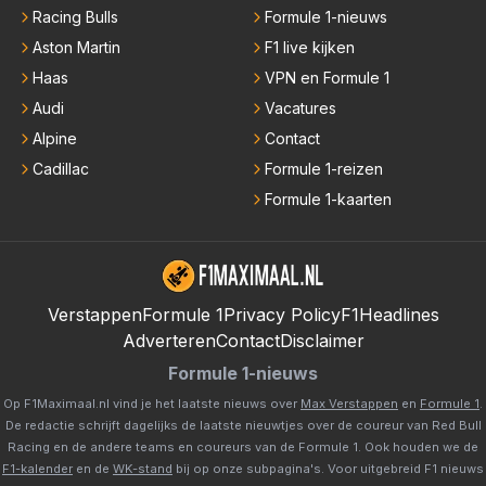
Racing Bulls
Formule 1-nieuws
Aston Martin
F1 live kijken
Haas
VPN en Formule 1
Audi
Vacatures
Alpine
Contact
Cadillac
Formule 1-reizen
Formule 1-kaarten
Verstappen
Formule 1
Privacy Policy
F1Headlines
Adverteren
Contact
Disclaimer
Formule 1-nieuws
Op F1Maximaal.nl vind je het laatste nieuws over
Max Verstappen
en
Formule 1
.
De redactie schrijft dagelijks de laatste nieuwtjes over de coureur van Red Bull
Racing en de andere teams en coureurs van de Formule 1. Ook houden we de
F1-kalender
en de
WK-stand
bij op onze subpagina's. Voor uitgebreid F1 nieuws