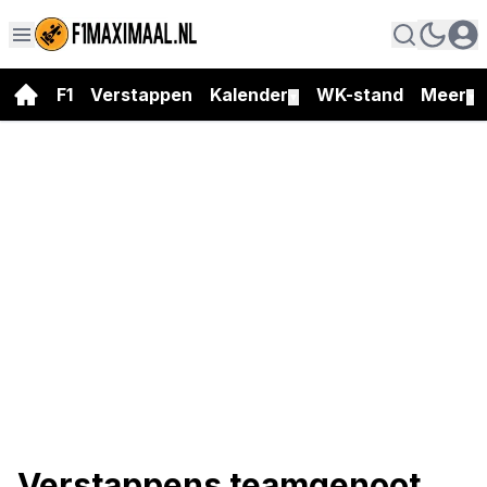
F1
Verstappen
Kalender
WK-stand
Meer
▼
▼
Verstappens teamgenoot