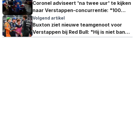
Coronel adviseert 'na twee uur' te kijken
naar Verstappen-concurrentie: "100
procent een podium"
Volgend artikel
Buxton ziet nieuwe teamgenoot voor
Verstappen bij Red Bull: "Hij is niet bang
voor Max"