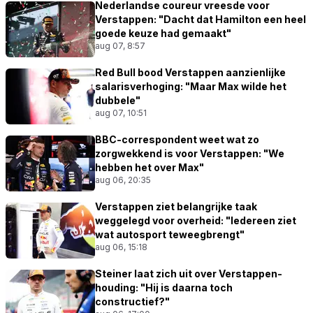
Nederlandse coureur vreesde voor
Verstappen: "Dacht dat Hamilton een heel
goede keuze had gemaakt"
aug 07, 8:57
Red Bull bood Verstappen aanzienlijke
salarisverhoging: "Maar Max wilde het
dubbele"
aug 07, 10:51
BBC-correspondent weet wat zo
zorgwekkend is voor Verstappen: "We
hebben het over Max"
aug 06, 20:35
Verstappen ziet belangrijke taak
weggelegd voor overheid: "Iedereen ziet
wat autosport teweegbrengt"
aug 06, 15:18
Steiner laat zich uit over Verstappen-
houding: "Hij is daarna toch
constructief?"