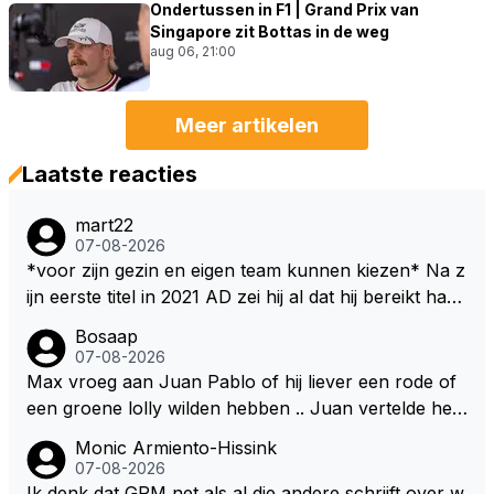
Ondertussen in F1 | Grand Prix van
Singapore zit Bottas in de weg
aug 06, 21:00
Meer artikelen
Laatste reacties
mart22
07-08-2026
*voor zijn gezin en eigen team kunnen kiezen* Na z
ijn eerste titel in 2021 AD zei hij al dat hij bereikt had
waar hij altijd al van gedroomd had en dat alles wat d
Bosaap
aarna nog komt bonus was. Ik denk dat hij dat meen
07-08-2026
de en dat hij er nog steeds zo in staat. Nu telt voorn
Max vroeg aan Juan Pablo of hij liever een rode of
amelijk het plezier hebben in wat hij doet nog als drij
een groene lolly wilden hebben .. Juan vertelde hem
fveer. Hij heeft het ook altijd over "plezier hebben"
dat zijn voorkeur toch echt bij die rode lag .. Tijdens
Monic Armiento-Hissink
Nu, met deze auto's??? Met deze regels???
het gretig likken aan zijn rode lolly hoorde Juan toc
07-08-2026
h echt van Max dat RB hem een contract had aange
Ik denk dat GPM net als al die andere schrijft over w