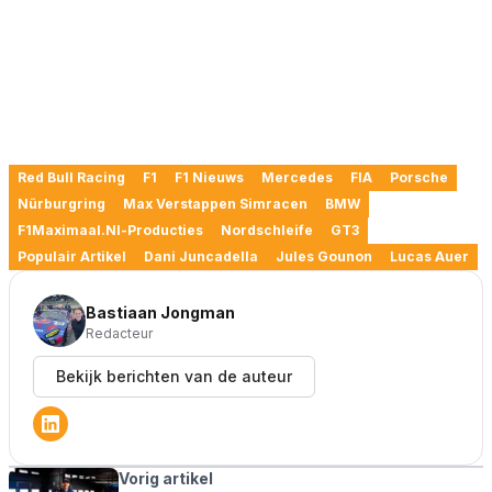
Red Bull Racing
F1
F1 Nieuws
Mercedes
FIA
Porsche
Nürburgring
Max Verstappen Simracen
BMW
F1Maximaal.nl-Producties
Nordschleife
GT3
Populair Artikel
Dani Juncadella
Jules Gounon
Lucas Auer
Bastiaan Jongman
Redacteur
Bekijk berichten van de auteur
Vorig artikel