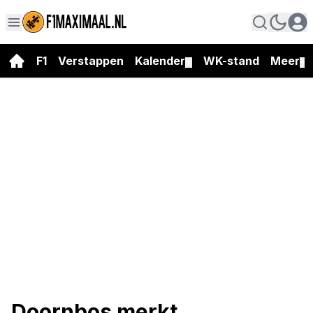
F1
Verstappen
Kalender
WK-stand
Meer
▼
▼
Doornbos merkt