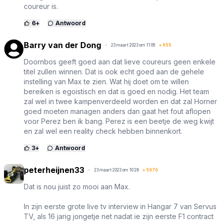
coureur is.
6
+
Antwoord
Barry van der Dong
23 maart 2023 om 11:06
+
655
Doornbos geeft goed aan dat lieve coureurs geen enkele
titel zullen winnen. Dat is ook echt goed aan de gehele
instelling van Max te zien. Wat hij doet om te willen
bereiken is egoistisch en dat is goed en nodig. Het team
zal wel in twee kampenverdeeld worden en dat zal Horner
goed moeten managen anders dan gaat het fout aflopen
voor Perez ben ik bang. Perez is een beetje de weg kwijt
en zal wel een reality check hebben binnenkort.
3
+
Antwoord
peterheijnen33
23 maart 2023 om 10:28
+
5970
Dat is nou juist zo mooi aan Max.
In zijn eerste grote live tv interview in Hangar 7 van Servus
TV, als 16 jarig jongetje net nadat ie zijn eerste F1 contract