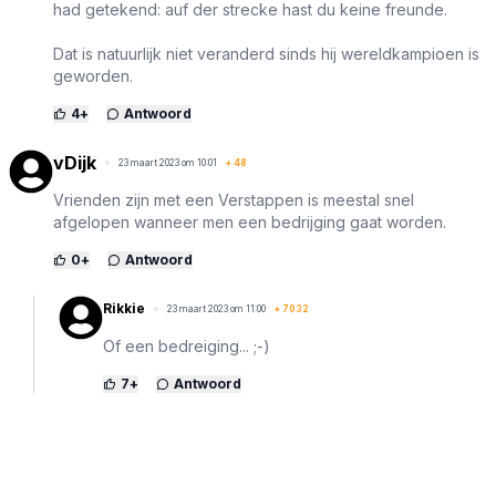
had getekend: auf der strecke hast du keine freunde.
Dat is natuurlijk niet veranderd sinds hij wereldkampioen is
geworden.
4
+
Antwoord
vDijk
23 maart 2023 om 10:01
+
48
Vrienden zijn met een Verstappen is meestal snel
afgelopen wanneer men een bedrijging gaat worden.
0
+
Antwoord
Rikkie
23 maart 2023 om 11:00
+
7032
Of een bedreiging... ;-)
7
+
Antwoord