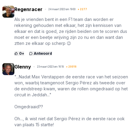
Regenracer
24 maart 2023 om 19:03
+
2277
Als je vrienden bent in een F1 team dan worden er
rekening gehouden met elkaar, het zijn kennissen van
elkaar en dat is goed, ze rijden beiden om te scoren dus
moet er een beetje wrijving zijn zo nu en dan want dan
ztten ze elkaar op scherp 😉
0
+
Antwoord
Glenny
23 maart 2023 om 16:19
+
20016
"...Nadat Max Verstappen de eerste race van het seizoen
won, waarbij teamgenoot Sergio Pérez als tweede over
de eindstreep kwam, waren de rollen omgedraaid op het
circuit in Jeddah..."
Omgedraaid??
Oh..., ik wist niet dat Sergio Pérez in de eerste race ook
van plaats 15 startte!