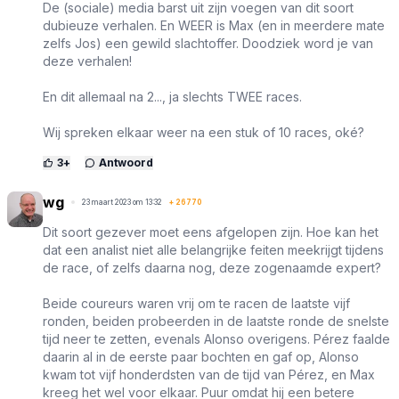
De (sociale) media barst uit zijn voegen van dit soort
dubieuze verhalen. En WEER is Max (en in meerdere mate
zelfs Jos) een gewild slachtoffer. Doodziek word je van
deze verhalen!
En dit allemaal na 2..., ja slechts TWEE races.
Wij spreken elkaar weer na een stuk of 10 races, oké?
3
+
Antwoord
wg
23 maart 2023 om 13:32
+
26770
Dit soort gezever moet eens afgelopen zijn. Hoe kan het
dat een analist niet alle belangrijke feiten meekrijgt tijdens
de race, of zelfs daarna nog, deze zogenaamde expert?
Beide coureurs waren vrij om te racen de laatste vijf
ronden, beiden probeerden in de laatste ronde de snelste
tijd neer te zetten, evenals Alonso overigens. Pérez faalde
daarin al in de eerste paar bochten en gaf op, Alonso
kwam tot vijf honderdsten van de tijd van Pérez, en Max
kreeg het wel voor elkaar. Puur omdat hij een betere