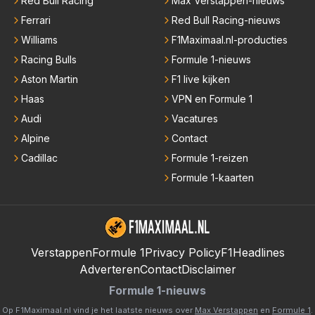
Red Bull Racing
Max Verstappen-nieuws
Ferrari
Red Bull Racing-nieuws
Williams
F1Maximaal.nl-producties
Racing Bulls
Formule 1-nieuws
Aston Martin
F1 live kijken
Haas
VPN en Formule 1
Audi
Vacatures
Alpine
Contact
Cadillac
Formule 1-reizen
Formule 1-kaarten
Verstappen
Formule 1
Privacy Policy
F1Headlines
Adverteren
Contact
Disclaimer
Formule 1-nieuws
Op F1Maximaal.nl vind je het laatste nieuws over
Max Verstappen
en
Formule 1
.