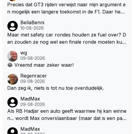
Precies dat GT3 rijden verwijst naar mijn argument e
n mogelijk een langere toekomst in de F1. Daar heeft
men ook gekeken dat GT3 op de Nordschleife een v
BellaBenni
erademing was. Dit zou in de F1 bij elke race moeten
10-08-2026
zijn. Stel de auto's worden zoals ik omschreef en M
Maar met safety car rondes houden ze fuel over? D
ax kan helemaal los gaan met zijn talenten, dan zie i
an zouden ze nog wel een finale ronde moeten kun
k hem nog langer in de F1. Zoniet dan aufwiederseh
nen rijden, toch?
wg
en na het volgende kontrakt.
09-08-2026
😂 Vreemd maar zeker waar!
Regenracer
09-08-2026
Dan zeg ik, niets is tot nu toe overduidelijk.
MadMax
09-08-2026
Als RB Hadjar een auto geeft waarmee hij kan winne
n... wordt Max onverslaanbaar (maar dat is een par
adox)
MadMax