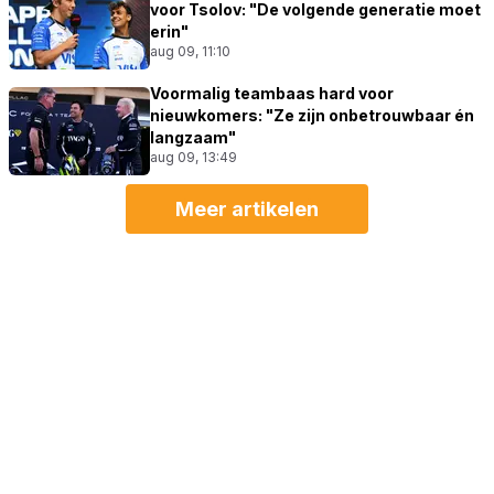
voor Tsolov: "De volgende generatie moet
erin"
aug 09, 11:10
Voormalig teambaas hard voor
nieuwkomers: "Ze zijn onbetrouwbaar én
langzaam"
aug 09, 13:49
Meer artikelen