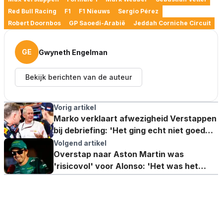
Red Bull Racing
F1
F1 Nieuws
Sergio Pérez
Robert Doornbos
GP Saoedi-Arabië
Jeddah Corniche Circuit
GE
Gwyneth Engelman
Bekijk berichten van de auteur
Vorig artikel
Marko verklaart afwezigheid Verstappen
bij debriefing: 'Het ging echt niet goed
met hem'
Volgend artikel
Overstap naar Aston Martin was
'risicovol' voor Alonso: 'Het was het
dubbel en dwars waard'