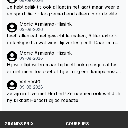
09-08-2026
Je hebt gelijk (is ook al laat in het jaar) maar weer e
en sport die zo langzamerhand alleen voor de elite t
e breikbaar is.
Monic Armiento-Hissink
09-08-2026
heeft allemaal met gewicht te maken, 5 liter extra is
ook 5kg extra wat weer tijdverlies geeft. Daarom ne
men veel coureurs ook niet altijd drinken mee in de
Monic Armiento-Hissink
auto, het is extra gewicht plus na 15 minuten is het h
09-08-2026
ete thee geworden.
Hij wil altijd willen maar hij heeft ook gezegd dat het
er niet meer toe doet of hij er nog een kampioensch
ap aan toevoegt. Of hij nu 4, 5 of 8 titels heeft, kamp
VolvoV40
ioen is hij al, dat zal zijn leven niet veranderen. Hij wi
09-08-2026
l in de eerste plaats races winnen met de eigen moto
Ze zijn in love met Herbert! Ze noemen ook wel Joh
r van RB. Dat zijn zijn eigen uitspraken in een van de
ny klikbait Herbert bij de redactie
talking bull podcast. Daarvoor moet het team weer d
e goede richting in gestuurd worden. Als hij perse uit
was op zoveel mogelijk titels dan was hij al veel eerd
GRANDS PRIX
COUREURS
er bij RB vertrokken.