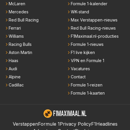
McLaren
Formule 1-kalender
Mercedes
WK-stand
Red Bull Racing
Max Verstappen-nieuws
Ferrari
Red Bull Racing-nieuws
Williams
F1Maximaal.nl-producties
Racing Bulls
Formule 1-nieuws
Aston Martin
F1 live kijken
Haas
VPN en Formule 1
Audi
Vacatures
Alpine
Contact
Cadillac
Formule 1-reizen
Formule 1-kaarten
Verstappen
Formule 1
Privacy Policy
F1Headlines