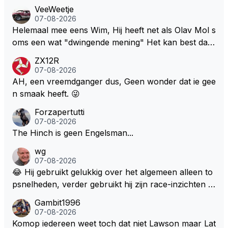
VeeWeetje
07-08-2026
Helemaal mee eens Wim, Hij heeft net als Olav Mol s
oms een wat "dwingende mening" Het kan best dat
de fan in kwestie probeerde een vergelijkbaar gevoe
ZX12R
l bij Windsor op te roepen. Maar in een tijd zonder r
07-08-2026
aces zijn dit leuke berichtjes
AH, een vreemdganger dus, Geen wonder dat ie gee
n smaak heeft. 😜
Forzapertutti
07-08-2026
The Hinch is geen Engelsman...
wg
07-08-2026
😂 Hij gebruikt gelukkig over het algemeen alleen to
psnelheden, verder gebruikt hij zijn race-inzichten q
ua rotatie, baangebruik, etc. Alleen snelheid in of uit
Gambit1996
een bocht zegt helemaal niets, dus wat dat betreft h
07-08-2026
eeft hij sowieso gelijk 😂.
Komop iedereen weet toch dat niet Lawson maar Lat