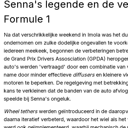
Senna's legende en de ve
Formule 1
Na dat verschrikkelijke weekend in Imola was het du
ondernomen om zulke dodelijke ongevallen te voor
iedereen meekeek, begonnen de verbeteringen betreff
de Grand Prix Drivers Assosciation (GPDA) heropger
auto's werden 'vertraagd' door een combinatie van
name door minder effectieve
diffusers
en kleinere v
motoren te beperken. De regelgeving met betrekkin
kans te verkleinen dat de banden van de auto afvloge
speelde bij Senna's ongeluk.
Wheel tethers
werden geïntroduceerd in de daaropvo
daarna iteratief verbeterd, waardoor het wiel als he
werd ook geïmplementeerd, waarbij mechanisch de m