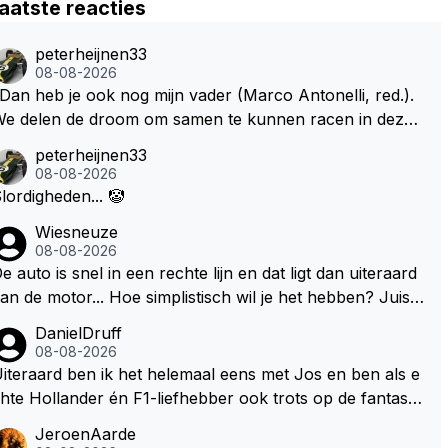
aatste reacties
peterheijnen33
08-08-2026
Dan heb je ook nog mijn vader (Marco Antonelli, red.).
e delen de droom om samen te kunnen racen in dezelf
e auto. Dat zou echt geweldig zijn" How about die droo
peterheijnen33
 met Kimi en Marco én Max én Jos? ;)
08-08-2026
lordigheden... 🤡
Wiesneuze
08-08-2026
e auto is snel in een rechte lijn en dat ligt dan uiteraard
an de motor... Hoe simplistisch wil je het hebben? Juist i
 de buurt van de topsnelheid is luchtweerstand ontzette
DanielDruff
d belangrijk. Heeft Red Bull bochtgrip opgegeven voor t
08-08-2026
psnelheid? Dat is iets wat vaker gebeurd is, zeker met V
iteraard ben ik het helemaal eens met Jos en ben als e
rstappen aan bet stuur.
hte Hollander én F1-liefhebber ook trots op de fantastis
he carrière van Max Verstappen, maar de laatste tijd kri
JeroenAarde
belt bij mij toch de wens dat hij nog eens een knappe au