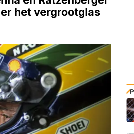
enna en Ratzenberger
der het vergrootglas
P