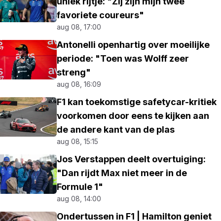
uniek rijtje: "Zij zijn mijn twee
favoriete coureurs"
aug 08, 17:00
Antonelli openhartig over moeilijke
periode: "Toen was Wolff zeer
streng"
aug 08, 16:09
F1 kan toekomstige safetycar-kritiek
voorkomen door eens te kijken aan
de andere kant van de plas
aug 08, 15:15
Jos Verstappen deelt overtuiging:
"Dan rijdt Max niet meer in de
Formule 1"
aug 08, 14:00
Ondertussen in F1 | Hamilton geniet