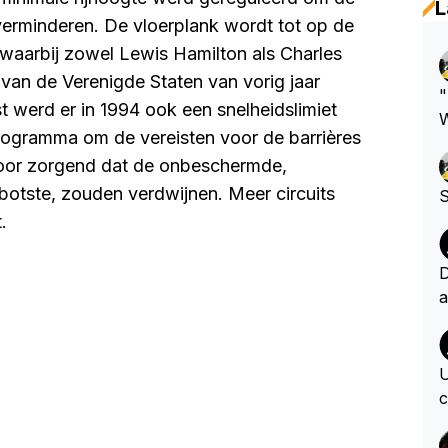
L
erminderen. De vloerplank wordt tot op de
 waarbij zowel Lewis Hamilton als Charles
van de Verenigde Staten van vorig jaar
"
 werd er in 1994 ook een snelheidslimiet
W
ogramma om de vereisten voor de barrières
d
rvoor zorgend dat de onbeschermde,
m
otste, zouden verdwijnen. Meer circuits
S
.
D
a
n
n
o
U
e
c
c
e