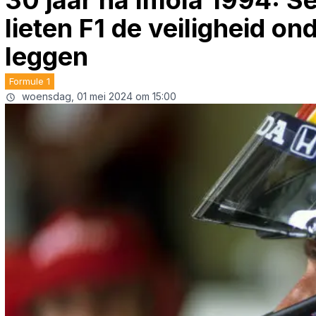
30 jaar na Imola 1994: S
lieten F1 de veiligheid on
leggen
Formule 1
woensdag, 01 mei 2024 om 15:00