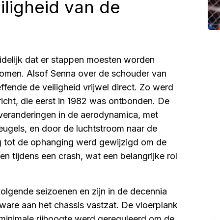
iligheid van de
idelijk dat er stappen moesten worden
komen. Alsof Senna over de schouder van
ende de veiligheid vrijwel direct. Zo werd
icht, die eerst in 1982 was ontbonden. De
 veranderingen in de aerodynamica, met
leugels, en door de luchtstroom naar de
g tot de ophanging werd gewijzigd om de
n tijdens een crash, wat een belangrijke rol
lgende seizoenen en zijn in de decennia
t ware aan het chassis vastzat. De vloerplank
inimale rijhoogte werd gereguleerd om de