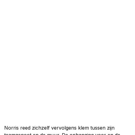
Norris reed zichzelf vervolgens klem tussen zijn
teamgenoot en de muur. De ophanging voor en de