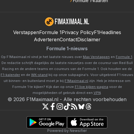
Formule 1-kaarten
Verstappen
Formule 1
Privacy Policy
F1Headlines
Adverteren
Contact
Disclaimer
Formule 1-nieuws
Op F1Maximaal.nl vind je het laatste nieuws over
Max Verstappen
en
Formule 1
.
De redactie schrijft dagelijks de laatste nieuwtjes over de coureur van Red Bull
Racing en de andere teams en coureurs van de Formule 1. Ook houden we de
F1-kalender
en de
WK-stand
bij op onze subpagina's. Voor uitgebreid F1 nieuws
uit binnen- en buitenland moet je bij
F1Maximaal.nl
zijn. Heb je interesse om
Formule 1 te kijken? Kijk dan op onze
F1 live kijken-pagina
voor de
mogelijkheden of gebruik direct een
VPN
.
©
2026
F1Maximaal.nl
-
Alle rechten voorbehouden
Powered by Newsifier