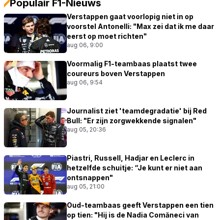
Populair F1-Nieuws
Verstappen gaat voorlopig niet in op
voorstel Antonelli: "Max zei dat ik me daar
eerst op moet richten"
aug 06, 9:00
Voormalig F1-teambaas plaatst twee
coureurs boven Verstappen
aug 06, 9:54
Journalist ziet 'teamdegradatie' bij Red
Bull: "Er zijn zorgwekkende signalen"
aug 05, 20:36
Piastri, Russell, Hadjar en Leclerc in
hetzelfde schuitje: “Je kunt er niet aan
ontsnappen"
aug 05, 21:00
Oud-teambaas geeft Verstappen een tien
op tien: "Hij is de Nadia Comăneci van