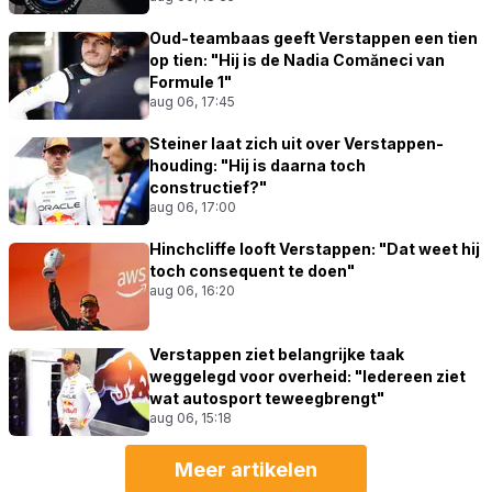
Oud-teambaas geeft Verstappen een tien
op tien: "Hij is de Nadia Comăneci van
Formule 1"
aug 06, 17:45
Steiner laat zich uit over Verstappen-
houding: "Hij is daarna toch
constructief?"
aug 06, 17:00
Hinchcliffe looft Verstappen: "Dat weet hij
toch consequent te doen"
aug 06, 16:20
Verstappen ziet belangrijke taak
weggelegd voor overheid: "Iedereen ziet
wat autosport teweegbrengt"
aug 06, 15:18
Meer artikelen