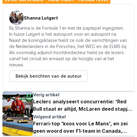
Shanna Lutgert
Bij Shanna is de Formule 1 er met de paplepel ingegoten.
In huize Lutgert is het autosport voor en autosport na.
Naast de koningsklasse hield ze ook de verrichtingen van
de Nederlanders in de Porsches, het WEC en de ELMS bij.
Als voormalig adjunct-hoofdredacteur hield ze de lezers
vanaf het circuit en ernaast op de hoogte van al het
nieuws.
Bekijk berichten van de auteur
Vorig artikel
Leclerc analyseert concurrentie: 'Red
Bull staat er altijd, McLaren deed stapje
achteruit'
Volgend artikel
Ferrari-top 'koos voor Le Mans', en zei
geen woord over F1-team in Canada,