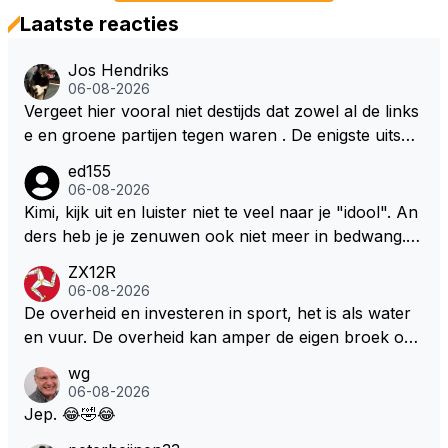
Laatste reacties
Jos Hendriks
06-08-2026
Vergeet hier vooral niet destijds dat zowel al de links
e en groene partijen tegen waren . De enigste uitspr
aak van een groenlinkse daarnaast bouw er een dak
ed155
over dan kunnen ze hun eigen uitlaat gassen inade
06-08-2026
men maar niet wetende was dat de F1 motor schone
Kimi, kijk uit en luister niet te veel naar je "idool". An
r is dan een normale auto. Dus denk echt niet dat de
ders heb je je zenuwen ook niet meer in bedwang. Zi
ze groene/wollen regering hier de F1 talenten of kar
e Bezechi, Di Antonio.. misschien anders tegen Max/
ZX12R
ters zullen steunen laat staan om een euro in het cir
Marquez/Jos ? Veel gezelliger
06-08-2026
cuit Zandvoort te steken
De overheid en investeren in sport, het is als water
en vuur. De overheid kan amper de eigen broek oph
ouden. De Staat steelt liever, liefst van eigen burger
wg
s. Je kunt de Staat het best vergelijken met de sherif
06-08-2026
f van Nottinghem (Robin Hood) welk achter de bom
Jep. 😂🤣😂
en verscholen de argeloze burger opwacht om he