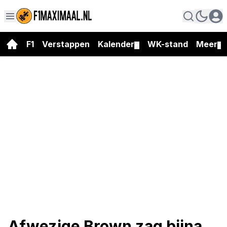
F1
Verstappen
Kalender
WK-stand
Meer
▼
▼
Afwezige Brown zag bijna