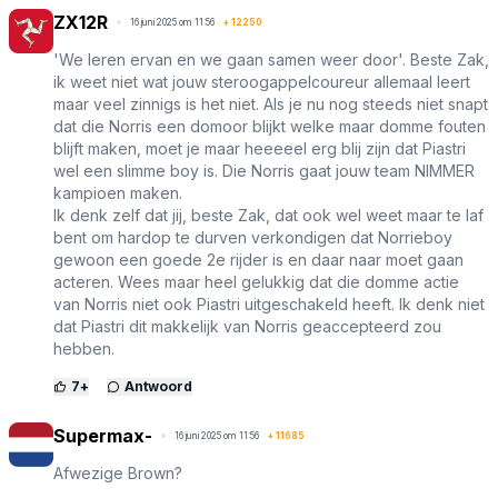
ZX12R
16 juni 2025 om 11:56
+
12250
'We leren ervan en we gaan samen weer door'. Beste Zak,
ik weet niet wat jouw steroogappelcoureur allemaal leert
maar veel zinnigs is het niet. Als je nu nog steeds niet snapt
dat die Norris een domoor blijkt welke maar domme fouten
blijft maken, moet je maar heeeeel erg blij zijn dat Piastri
wel een slimme boy is. Die Norris gaat jouw team NIMMER
kampioen maken.
Ik denk zelf dat jij, beste Zak, dat ook wel weet maar te laf
bent om hardop te durven verkondigen dat Norrieboy
gewoon een goede 2e rijder is en daar naar moet gaan
acteren. Wees maar heel gelukkig dat die domme actie
van Norris niet ook Piastri uitgeschakeld heeft. Ik denk niet
dat Piastri dit makkelijk van Norris geaccepteerd zou
hebben.
7
+
Antwoord
Supermax-
16 juni 2025 om 11:56
+
11685
Afwezige Brown?