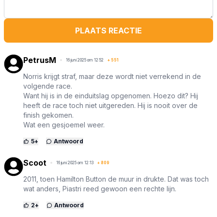
PLAATS REACTIE
PetrusM
16 juni 2025 om 12:52
+
551
Norris krijgt straf, maar deze wordt niet verrekend in de
volgende race.
Want hij is in de einduitslag opgenomen. Hoezo dit? Hij
heeft de race toch niet uitgereden. Hij is nooit over de
finish gekomen.
Wat een gesjoemel weer.
5
+
Antwoord
Scoot
16 juni 2025 om 12:13
+
809
2011, toen Hamilton Button de muur in drukte. Dat was toch
wat anders, Piastri reed gewoon een rechte lijn.
2
+
Antwoord