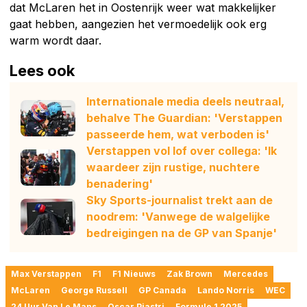
dat McLaren het in Oostenrijk weer wat makkelijker
gaat hebben, aangezien het vermoedelijk ook erg
warm wordt daar.
Lees ook
Internationale media deels neutraal,
behalve The Guardian: 'Verstappen
passeerde hem, wat verboden is'
Verstappen vol lof over collega: 'Ik
waardeer zijn rustige, nuchtere
benadering'
Sky Sports-journalist trekt aan de
noodrem: 'Vanwege de walgelijke
bedreigingen na de GP van Spanje'
Max Verstappen
F1
F1 Nieuws
Zak Brown
Mercedes
McLaren
George Russell
GP Canada
Lando Norris
WEC
24 Uur Van Le Mans
Oscar Piastri
Formule 1 2025