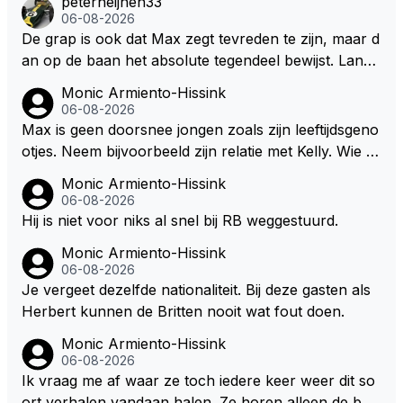
peterheijnen33
m/haar van zijn laatste zuurverdiende stuiver te ber
06-08-2026
oven. De Staat heeft nooit ooit maar een stuiver in Z
De grap is ook dat Max zegt tevreden te zijn, maar d
andvoort willen investeren en dat zal ook nooit gebe
an op de baan het absolute tegendeel bewijst. Lando
uren. Afdragen van BTW gelden en vergunningen bi
zegt daarentegen juist meer te willen, maar laat het
Monic Armiento-Hissink
j dergelijke sportievefestiviteiten MOET je dan weer
dan eigenlijk niet echt zien. ;)
06-08-2026
wel afstaan, de parasiet.
Max is geen doorsnee jongen zoals zijn leeftijdsgeno
otjes. Neem bijvoorbeeld zijn relatie met Kelly. Wie g
aat er een relatie aan met een vrouw die toch wat ja
Monic Armiento-Hissink
artjes ouder is en al een kleine heeft van een voorm
06-08-2026
alig RB-lid op de leeftijd van 23 jaar? Hij doet dingen
Hij is niet voor niks al snel bij RB weggestuurd.
die leeftijdsgenootjes niet doen en blijft toch heel gew
Monic Armiento-Hissink
oon. Ieder jaar is er in Hongarije een uitje voor zijn t
06-08-2026
eam. Op 28-jarige leeftijd is hij al eigenaar van een su
Je vergeet dezelfde nationaliteit. Bij deze gasten als
ccesvol raceteam. Hij is niet alleen speciaal in de aut
Herbert kunnen de Britten nooit wat fout doen.
o maar ook daarbuiten.
Monic Armiento-Hissink
06-08-2026
Ik vraag me af waar ze toch iedere keer weer dit so
ort verhalen vandaan halen. Ze horen alleen de boa