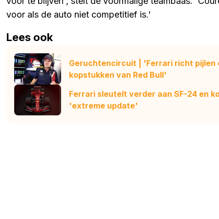
voor te blijven', stelt de voormalige teambaas. 'Cour
voor als de auto niet competitief is.'
Lees ook
Geruchtencircuit | 'Ferrari richt pijl
kopstukken van Red Bull'
Ferrari sleutelt verder aan SF-24 en 
'extreme update'