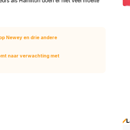
eurs als Hamilton doen er niet veel moeite
en op Newey en drie andere
komt naar verwachting met
L