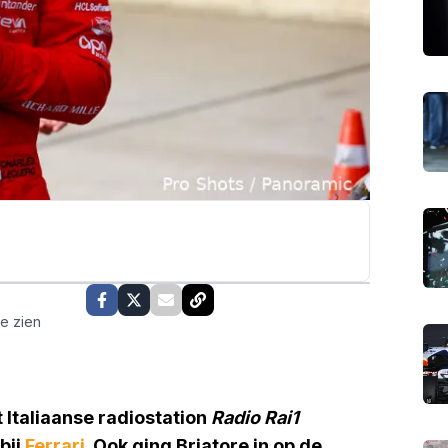
te zien
t Italiaanse radiostation
Radio Rai1
bij
Ferrari
. Ook ging Briatore in op de