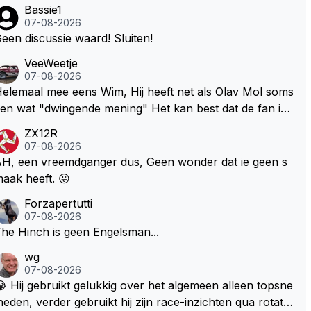
Bassie1
07-08-2026
een discussie waard! Sluiten!
VeeWeetje
07-08-2026
lemaal mee eens Wim, Hij heeft net als Olav Mol soms
en wat "dwingende mening" Het kan best dat de fan in
westie probeerde een vergelijkbaar gevoel bij Windsor
ZX12R
p te roepen. Maar in een tijd zonder races zijn dit leuke
07-08-2026
erichtjes
H, een vreemdganger dus, Geen wonder dat ie geen s
aak heeft. 😜
Forzapertutti
07-08-2026
he Hinch is geen Engelsman...
wg
07-08-2026
 Hij gebruikt gelukkig over het algemeen alleen topsne
heden, verder gebruikt hij zijn race-inzichten qua rotati