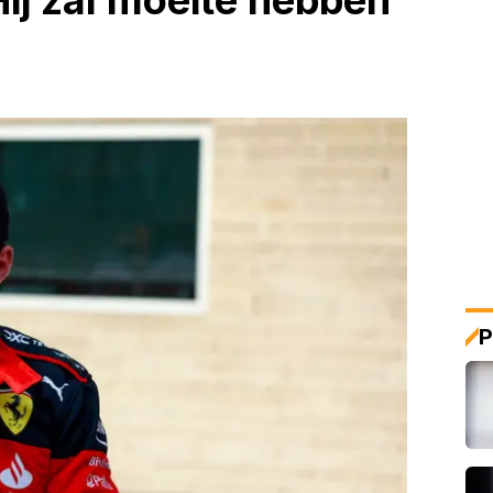
Hij zal moeite hebben
P