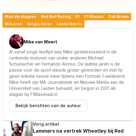
Max Verstappen
Red Bull Racing
F1
F1 Nieuws
Zak Brown
McLaren
Sergio Pérez
Lando Norris
Mike van Weert
Al vanaf jonge leeftijd was Mike geïnteresseerd in de
ronkende motoren van onder anderen Michael
Schumacher en Fernando Alonso. De laatste jaren is de
passie voor de sport steeds groter geworden en mist hij
geen enkele sessie meer tijdens een Formule 1-weekend.
Mike heeft zijn MA Journalistiek en Nieuwe Media aan de
Universiteit van Leiden behaald, en begon in 2021 als
stagiair bij F1Maximaal.nl.
Bekijk berichten van de auteur
Vorig artikel
Lammers na vertrek Wheatley bij Red