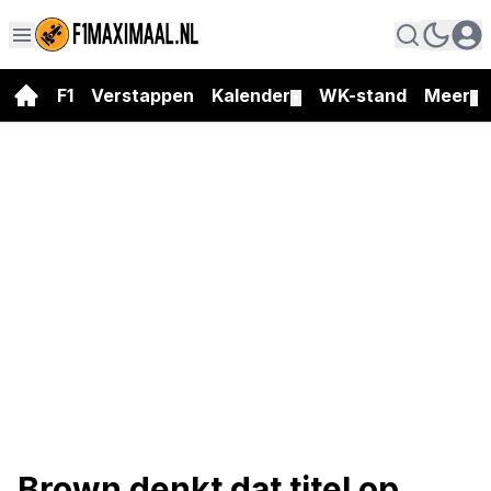
F1
Verstappen
Kalender
WK-stand
Meer
▼
▼
Brown denkt dat titel op