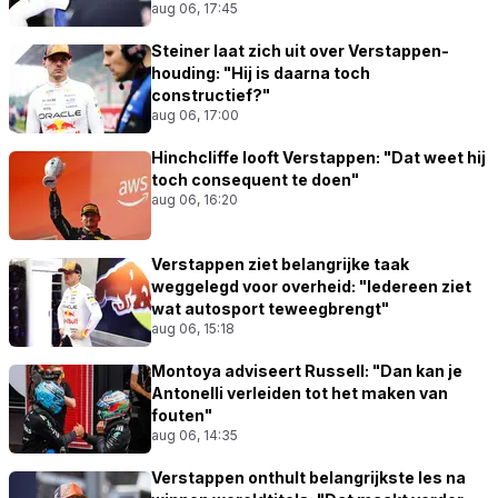
aug 06, 17:45
Steiner laat zich uit over Verstappen-
houding: "Hij is daarna toch
constructief?"
aug 06, 17:00
Hinchcliffe looft Verstappen: "Dat weet hij
toch consequent te doen"
aug 06, 16:20
Verstappen ziet belangrijke taak
weggelegd voor overheid: "Iedereen ziet
wat autosport teweegbrengt"
aug 06, 15:18
Montoya adviseert Russell: "Dan kan je
Antonelli verleiden tot het maken van
fouten"
aug 06, 14:35
Verstappen onthult belangrijkste les na