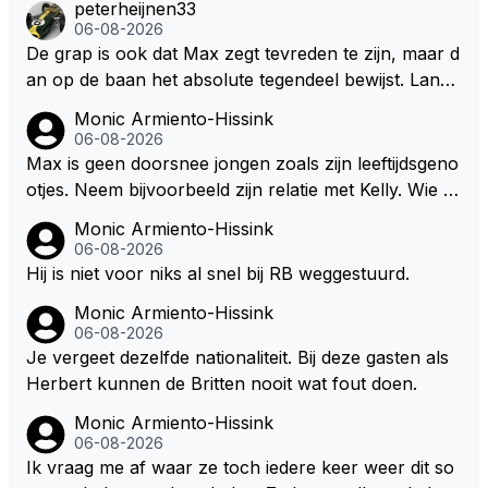
peterheijnen33
m/haar van zijn laatste zuurverdiende stuiver te ber
06-08-2026
oven. De Staat heeft nooit ooit maar een stuiver in Z
De grap is ook dat Max zegt tevreden te zijn, maar d
andvoort willen investeren en dat zal ook nooit gebe
an op de baan het absolute tegendeel bewijst. Lando
uren. Afdragen van BTW gelden en vergunningen bi
zegt daarentegen juist meer te willen, maar laat het
Monic Armiento-Hissink
j dergelijke sportievefestiviteiten MOET je dan weer
dan eigenlijk niet echt zien. ;)
06-08-2026
wel afstaan, de parasiet.
Max is geen doorsnee jongen zoals zijn leeftijdsgeno
otjes. Neem bijvoorbeeld zijn relatie met Kelly. Wie g
aat er een relatie aan met een vrouw die toch wat ja
Monic Armiento-Hissink
artjes ouder is en al een kleine heeft van een voorm
06-08-2026
alig RB-lid op de leeftijd van 23 jaar? Hij doet dingen
Hij is niet voor niks al snel bij RB weggestuurd.
die leeftijdsgenootjes niet doen en blijft toch heel gew
Monic Armiento-Hissink
oon. Ieder jaar is er in Hongarije een uitje voor zijn t
06-08-2026
eam. Op 28-jarige leeftijd is hij al eigenaar van een su
Je vergeet dezelfde nationaliteit. Bij deze gasten als
ccesvol raceteam. Hij is niet alleen speciaal in de aut
Herbert kunnen de Britten nooit wat fout doen.
o maar ook daarbuiten.
Monic Armiento-Hissink
06-08-2026
Ik vraag me af waar ze toch iedere keer weer dit so