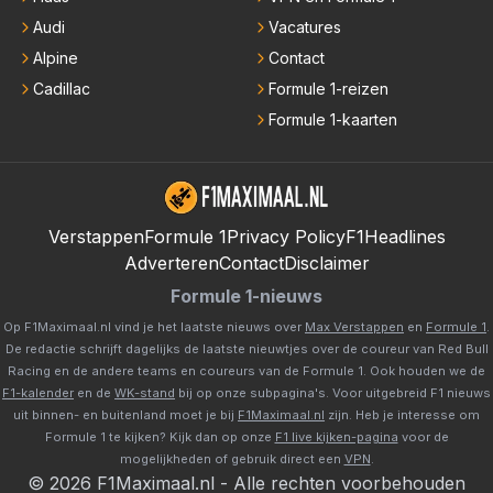
Audi
Vacatures
Alpine
Contact
Cadillac
Formule 1-reizen
Formule 1-kaarten
Verstappen
Formule 1
Privacy Policy
F1Headlines
Adverteren
Contact
Disclaimer
Formule 1-nieuws
Op F1Maximaal.nl vind je het laatste nieuws over
Max Verstappen
en
Formule 1
.
De redactie schrijft dagelijks de laatste nieuwtjes over de coureur van Red Bull
Racing en de andere teams en coureurs van de Formule 1. Ook houden we de
F1-kalender
en de
WK-stand
bij op onze subpagina's. Voor uitgebreid F1 nieuws
uit binnen- en buitenland moet je bij
F1Maximaal.nl
zijn. Heb je interesse om
Formule 1 te kijken? Kijk dan op onze
F1 live kijken-pagina
voor de
mogelijkheden of gebruik direct een
VPN
.
©
2026
F1Maximaal.nl
-
Alle rechten voorbehouden