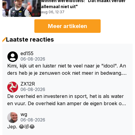
winnen wereldtitels: "Dat maakt verder
allemaal niet uit"
aug 06, 12:37
Meer artikelen
Laatste reacties
ed155
06-08-2026
Kimi, kijk uit en luister niet te veel naar je "idool". An
ders heb je je zenuwen ook niet meer in bedwang. Zi
e Bezechi, Di Antonio.. misschien anders tegen Max/
ZX12R
Marquez/Jos ? Veel gezelliger
06-08-2026
De overheid en investeren in sport, het is als water
en vuur. De overheid kan amper de eigen broek oph
ouden. De Staat steelt liever, liefst van eigen burger
wg
s. Je kunt de Staat het best vergelijken met de sherif
06-08-2026
f van Nottinghem (Robin Hood) welk achter de bom
Jep. 😂🤣😂
en verscholen de argeloze burger opwacht om he