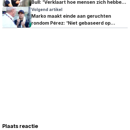
Bull: 'Verklaart hoe mensen zich hebben
gevoeld daar'
Volgend artikel
Marko maakt einde aan geruchten
rondom Pérez: 'Niet gebaseerd op
bedoelingen Liberty Media'
Plaats reactie