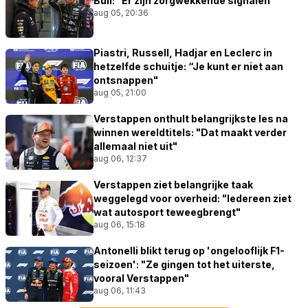
Bull: "Er zijn zorgwekkende signalen"
aug 05, 20:36
Piastri, Russell, Hadjar en Leclerc in
hetzelfde schuitje: “Je kunt er niet aan
ontsnappen"
aug 05, 21:00
Verstappen onthult belangrijkste les na
winnen wereldtitels: "Dat maakt verder
allemaal niet uit"
aug 06, 12:37
Verstappen ziet belangrijke taak
weggelegd voor overheid: "Iedereen ziet
wat autosport teweegbrengt"
aug 06, 15:18
Antonelli blikt terug op 'ongelooflijk F1-
seizoen': "Ze gingen tot het uiterste,
vooral Verstappen"
aug 06, 11:43