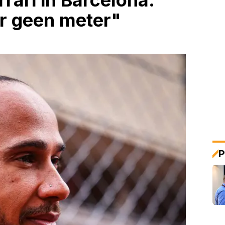
rari in Barcelona:
r geen meter"
P