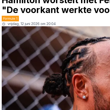
Hamilton worstelt met Fer
"De voorkant werkte voo
Formule 1
vrijdag, 12 juni 2026 om 20:04