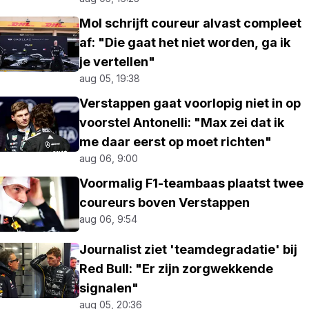
Mol schrijft coureur alvast compleet
af: "Die gaat het niet worden, ga ik
je vertellen"
aug 05, 19:38
Verstappen gaat voorlopig niet in op
voorstel Antonelli: "Max zei dat ik
me daar eerst op moet richten"
aug 06, 9:00
Voormalig F1-teambaas plaatst twee
coureurs boven Verstappen
aug 06, 9:54
Journalist ziet 'teamdegradatie' bij
Red Bull: "Er zijn zorgwekkende
signalen"
aug 05, 20:36