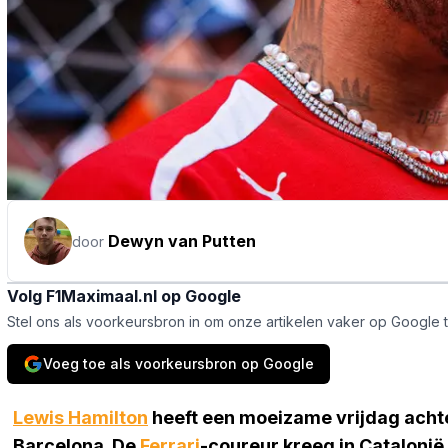
Dewyn van Putten
door
Volg F1Maximaal.nl op Google
Stel ons als voorkeursbron in om onze artikelen vaker op Google 
Voeg toe als voorkeursbron op Google
Lewis Hamilton
heeft een moeizame vrijdag achte
Barcelona. De
Ferrari
-coureur kreeg in Catalonië