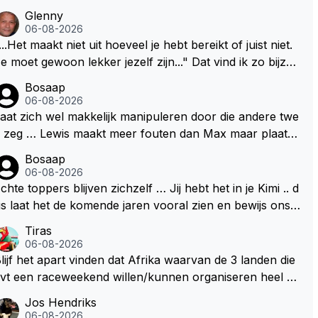
Glenny
06-08-2026
...Het maakt niet uit hoeveel je hebt bereikt of juist niet.
e moet gewoon lekker jezelf zijn..." Dat vind ik zo bijzon
er aan Max Verstappen; het gaat hem om kwaliteit en ni
Bosaap
t om kwantiteit in het (zijn) leven. Voor zo'n mindset in
06-08-2026
en wereld waarin het nota bene heel vaak juist WEL om
aat zich wel makkelijk manipuleren door die andere twe
wantiteit draait, en dat op zo'n jonge leeftijd, kan ik allee
 zeg … Lewis maakt meer fouten dan Max maar plaatst
maar bewondering hebben. Toen hij zijn eerste titel in
 toch boven Max .. En ja dan Kimi … Kimi rijdt goed, be
Bosaap
bu Dhabi won in 2021 zei hij al direct dat hij had bereikt
rijp mij goed, maar heeft ook het beste materiaal .. Het k
06-08-2026
at hij altijd al graag wilde. Max was tevreden, de rest is
n en mag nooit zo zijn dat hij kwa rijden hoger ingescha
chte toppers blijven zichzelf … Jij hebt het in je Kimi .. d
onus. Iets dergelijks heb ik bijvoorbeeld Lando Norris n
ld wordt dan Lewis en Max .. Dan begrijpt je het echt ni
s laat het de komende jaren vooral zien en bewijs ons d
 niet horen zeggen. Eigenlijk nog geen enkele andere
t en doe je Lewis en Max toch echt te kort ..
t je jezelf kunt blijven … 👊👊
Tiras
oureur...
06-08-2026
lijf het apart vinden dat Afrika waarvan de 3 landen die
vt een raceweekend willen/kunnen organiseren heel ve
l honderden miljoenen gaan spenderen aan het opknap
Jos Hendriks
en van circuits en geld voor de FOM om maar die F1 lic
06-08-2026