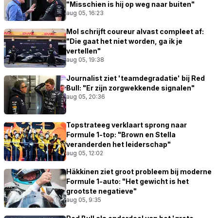
"Misschien is hij op weg naar buiten"
aug 05, 16:23
Mol schrijft coureur alvast compleet af:
"Die gaat het niet worden, ga ik je
vertellen"
aug 05, 19:38
Journalist ziet 'teamdegradatie' bij Red
Bull: "Er zijn zorgwekkende signalen"
aug 05, 20:36
Topstrateeg verklaart sprong naar
Formule 1-top: "Brown en Stella
veranderden het leiderschap"
aug 05, 12:02
Häkkinen ziet groot probleem bij moderne
Formule 1-auto: "Het gewicht is het
grootste negatieve"
aug 05, 9:35