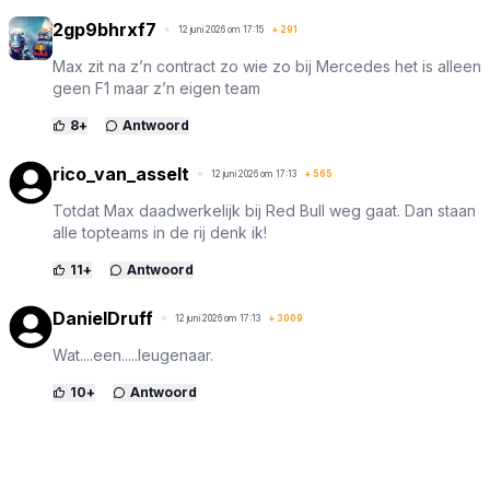
2gp9bhrxf7
12 juni 2026 om 17:15
+
291
Max zit na z’n contract zo wie zo bij Mercedes het is alleen
geen F1 maar z’n eigen team
8
+
Antwoord
rico_van_asselt
12 juni 2026 om 17:13
+
565
Totdat Max daadwerkelijk bij Red Bull weg gaat. Dan staan
alle topteams in de rij denk ik!
11
+
Antwoord
DanielDruff
12 juni 2026 om 17:13
+
3009
Wat....een.....leugenaar.
10
+
Antwoord