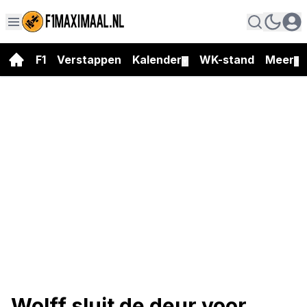
F1
Verstappen
Kalender
WK-stand
Meer
▼
▼
Wolff sluit de deur voor