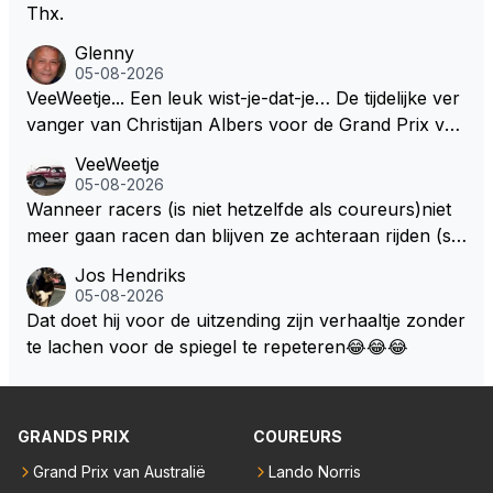
Thx.
Glenny
05-08-2026
VeeWeetje... Een leuk wist-je-dat-je… De tijdelijke ver
vanger van Christijan Albers voor de Grand Prix van
Europa op de Nürburgring in 2007 was testrijder Ma
VeeWeetje
rkus Winkelhock. Vanaf de race daarna werd het st
05-08-2026
oeltje definitief overgenomen door Sakon Yamamot
Wanneer racers (is niet hetzelfde als coureurs)niet
o. Na 2 rondes gokte Markus Winkelhock goed (hij k
meer gaan racen dan blijven ze achteraan rijden (so
oos regenbanden) en reed zelfs 6 ronden aan kop.
ms met een tankslang), en worden ze chagrijnige F1
Jos Hendriks
Dat was ook de enige keer dat een Spyker ooit aan
analisten bij een vaag omroepbedrijf.
05-08-2026
kop reed. Toen de rest van het veld ook regenband
Dat doet hij voor de uitzending zijn verhaaltje zonder
en had, werd hij helaas aan alle kanten door iederee
te lachen voor de spiegel te repeteren😂😂😂
n achterhaald. Hij moest later opgeven vanwege een
technisch mankement. Het was ook de enige keer d
at Markus Winkelhock een officiële Formule 1 race r
GRANDS PRIX
COUREURS
eed; hij vertrok daarna...
Grand Prix van Australië
Lando Norris