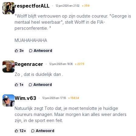
respectforALL
12 juni 2026 om 21:02
+
359
"Wolff blijft vertrouwen op zijn oudste coureur. "George is
mentaal heel weerbaar", stelt Wolff in de FIA-
persconferentie. "
MUAHAHAHAHA
3
+
Antwoord
Regenracer
12 juni 2026 om 18:36
+
2275
Zo , dat is duidelijk dan .
1
+
Antwoord
Wim.v63
12 juni 2026 om 17:55
+
15834
Natuurlijk zegt Toto dat, je moet tenslotte je huidige
coureurs managen. Maar morgen kan alles weer anders
zijn, in de sport een feit.
12
+
Antwoord