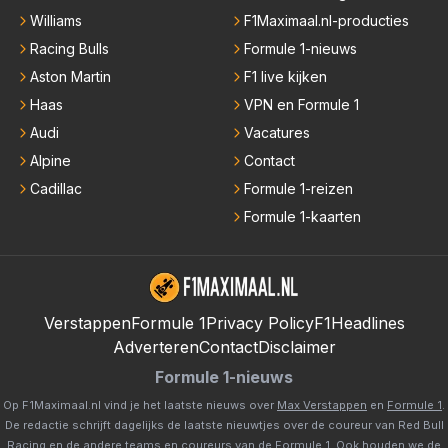
Williams
F1Maximaal.nl-producties
Racing Bulls
Formule 1-nieuws
Aston Martin
F1 live kijken
Haas
VPN en Formule 1
Audi
Vacatures
Alpine
Contact
Cadillac
Formule 1-reizen
Formule 1-kaarten
Verstappen
Formule 1
Privacy Policy
F1Headlines
Adverteren
Contact
Disclaimer
Formule 1-nieuws
Op F1Maximaal.nl vind je het laatste nieuws over
Max Verstappen
en
Formule 1
.
De redactie schrijft dagelijks de laatste nieuwtjes over de coureur van Red Bull
Racing en de andere teams en coureurs van de Formule 1. Ook houden we de