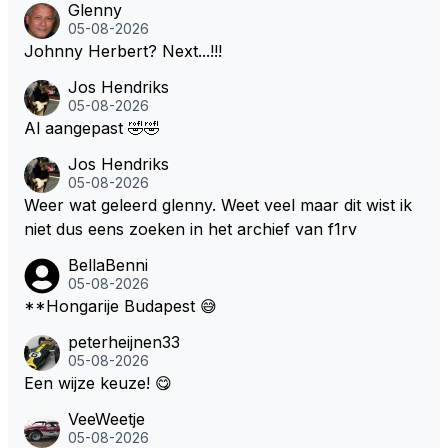
Glenny
en moeten kunnen! Sh.t, helaas... Pfff.
05-08-2026
Johnny Herbert? Next...!!!
Jos Hendriks
05-08-2026
Al aangepast 🤣🤣
Jos Hendriks
05-08-2026
Weer wat geleerd glenny. Weet veel maar dit wist ik
niet dus eens zoeken in het archief van f1rv
BellaBenni
05-08-2026
**Hongarije Budapest 😅
peterheijnen33
05-08-2026
Een wijze keuze! 😋
VeeWeetje
05-08-2026