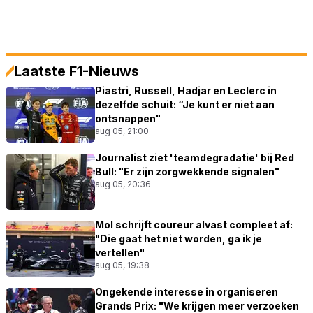
Laatste F1-Nieuws
Piastri, Russell, Hadjar en Leclerc in
dezelfde schuit: “Je kunt er niet aan
ontsnappen"
aug 05, 21:00
Journalist ziet 'teamdegradatie' bij Red
Bull: "Er zijn zorgwekkende signalen"
aug 05, 20:36
Mol schrijft coureur alvast compleet af:
"Die gaat het niet worden, ga ik je
vertellen"
aug 05, 19:38
Ongekende interesse in organiseren
Grands Prix: "We krijgen meer verzoeken