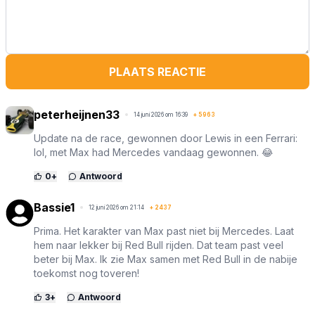
PLAATS REACTIE
peterheijnen33
14 juni 2026 om 16:39
+
5963
Update na de race, gewonnen door Lewis in een Ferrari:
lol, met Max had Mercedes vandaag gewonnen. 😂
0
+
Antwoord
Bassie1
12 juni 2026 om 21:14
+
2437
Prima. Het karakter van Max past niet bij Mercedes. Laat
hem naar lekker bij Red Bull rijden. Dat team past veel
beter bij Max. Ik zie Max samen met Red Bull in de nabije
toekomst nog toveren!
3
+
Antwoord