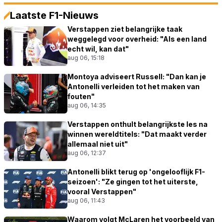
Laatste F1-Nieuws
Verstappen ziet belangrijke taak
weggelegd voor overheid: "Als een land
echt wil, kan dat"
aug 06, 15:18
Montoya adviseert Russell: "Dan kan je
Antonelli verleiden tot het maken van
fouten"
aug 06, 14:35
Verstappen onthult belangrijkste les na
winnen wereldtitels: "Dat maakt verder
allemaal niet uit"
aug 06, 12:37
Antonelli blikt terug op 'ongelooflijk F1-
seizoen': "Ze gingen tot het uiterste,
vooral Verstappen"
aug 06, 11:43
Waarom volgt McLaren het voorbeeld van