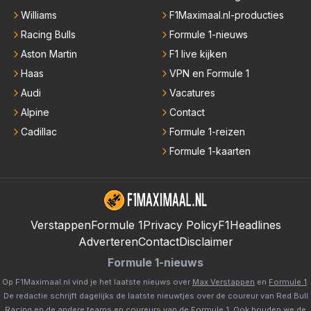
Williams
F1Maximaal.nl-producties
Racing Bulls
Formule 1-nieuws
Aston Martin
F1 live kijken
Haas
VPN en Formule 1
Audi
Vacatures
Alpine
Contact
Cadillac
Formule 1-reizen
Formule 1-kaarten
Verstappen
Formule 1
Privacy Policy
F1Headlines
Adverteren
Contact
Disclaimer
Formule 1-nieuws
Op F1Maximaal.nl vind je het laatste nieuws over
Max Verstappen
en
Formule 1
.
De redactie schrijft dagelijks de laatste nieuwtjes over de coureur van Red Bull
Racing en de andere teams en coureurs van de Formule 1. Ook houden we de