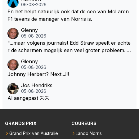
oit veel indruk gemaakt. Voor mij persoonlijk lijkt hij d
06-08-2026
ezelfde weg te bewandelen als analist. En dat is niet
En het helpt natuurlijk ook dat de ceo van McLaren
vanwege zijn persoonlijke Top-3. Hij blijft sympathie
F1 tevens de manager van Norris is.
k, maar zijn werk als specialistisch commentator en
Glenny
presentator bij RTL Duitsland, een televisiezender di
05-08-2026
e de Formule 1 uitzendt in Duitsland..., mwah!
"...maar volgens journalist Edd Straw speelt er achte
r de schermen mogelijk een veel groter probleem..."
Ik weet het, ik zou er onderhand toch een beetje teg
Glenny
en moeten kunnen! Sh.t, helaas... Pfff.
05-08-2026
Johnny Herbert? Next...!!!
Jos Hendriks
05-08-2026
Al aangepast 🤣🤣
GRANDS PRIX
COUREURS
Grand Prix van Australië
Lando Norris