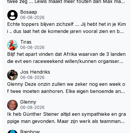
twee zeg … Lewis maakt meer fouten dan Max maar
o'n jonge leeftijd, kan ik alleen maar bewondering he
plaatst m toch boven Max .. En ja dan Kimi … Kimi rij
Bosaap
bben. Toen hij zijn eerste titel in Abu Dhabi won in 2
dt goed, begrijp mij goed, maar heeft ook het beste
06-08-2026
021 zei hij al direct dat hij had bereikt wat hij altijd al g
materiaal .. Het kan en mag nooit zo zijn dat hij kwa
Echte toppers blijven zichzelf … Jij hebt het in je Kim
raag wilde. Max was tevreden, de rest is bonus. Iets
rijden hoger ingeschaald wordt dan Lewis en Max ..
i .. dus laat het de komende jaren vooral zien en be
dergelijks heb ik bijvoorbeeld Lando Norris nog niet
Dan begrijpt je het echt niet en doe je Lewis en Max
wijs ons dat je jezelf kunt blijven … 👊👊
Tiras
horen zeggen. Eigenlijk nog geen enkele andere cou
toch echt te kort ..
06-08-2026
reur...
Blijf het apart vinden dat Afrika waarvan de 3 landen
die evt een raceweekend willen/kunnen organiseren
heel veel honderden miljoenen gaan spenderen aan
Jos Hendriks
het opknappen van circuits en geld voor de FOM o
06-08-2026
m maar die F1 licentie binnen te halen. Dit terwijl dez
Glenny Deze onzin zullen we zeker nog een week o
e Afrikaanse landen allemaal nog steeds flink wat on
f twee moeten aanhoren. Elke eigen benoemde anali
twikkelingshulpgeld beuren.
st of presentator denkt er het zijne van te weten en
Glenny
aan het einde van het liedje zitten ze er allemaal naa
06-08-2026
st Dus glenny sterkte met deze bullshit lezen
Ik heb Günther Steiner altijd een sympathieke en gra
ppige man gevonden. Maar zijn werk als teammanag
er bij het Amerikaanse Haas F1 heeft volgens mij no
Rainbow