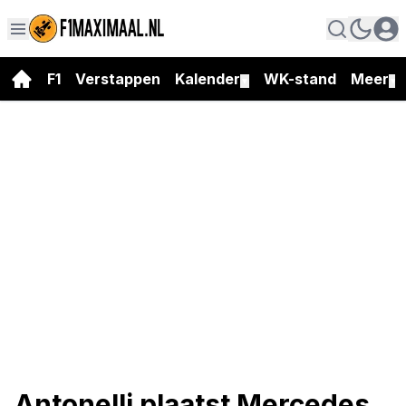
F1
Verstappen
Kalender
WK-stand
Meer
▼
▼
Antonelli plaatst Mercedes