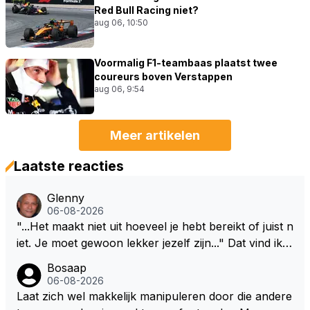
Red Bull Racing niet?
aug 06, 10:50
Voormalig F1-teambaas plaatst twee
coureurs boven Verstappen
aug 06, 9:54
Meer artikelen
Laatste reacties
Glenny
06-08-2026
"...Het maakt niet uit hoeveel je hebt bereikt of juist n
iet. Je moet gewoon lekker jezelf zijn..." Dat vind ik z
o bijzonder aan Max Verstappen; het gaat hem om k
Bosaap
waliteit en niet om kwantiteit in het (zijn) leven. Voor
06-08-2026
zo'n mindset in een wereld waarin het nota bene he
Laat zich wel makkelijk manipuleren door die andere
el vaak juist WEL om kwantiteit draait, en dat op z