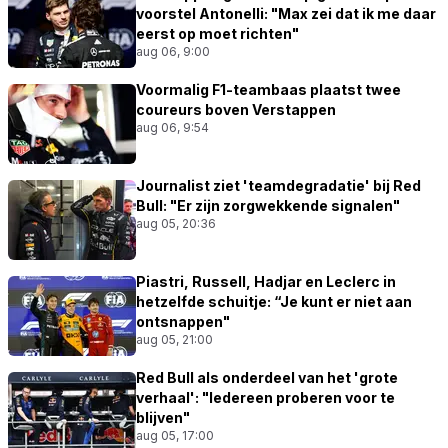
voorstel Antonelli: "Max zei dat ik me daar
eerst op moet richten"
aug 06, 9:00
Voormalig F1-teambaas plaatst twee
coureurs boven Verstappen
aug 06, 9:54
Journalist ziet 'teamdegradatie' bij Red
Bull: "Er zijn zorgwekkende signalen"
aug 05, 20:36
Piastri, Russell, Hadjar en Leclerc in
hetzelfde schuitje: “Je kunt er niet aan
ontsnappen"
aug 05, 21:00
Red Bull als onderdeel van het 'grote
verhaal': "Iedereen proberen voor te
blijven"
aug 05, 17:00