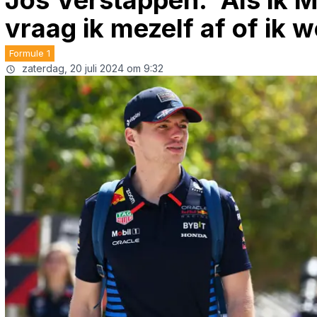
Jos Verstappen: 'Als ik M
vraag ik mezelf af of ik
Formule 1
zaterdag, 20 juli 2024 om 9:32