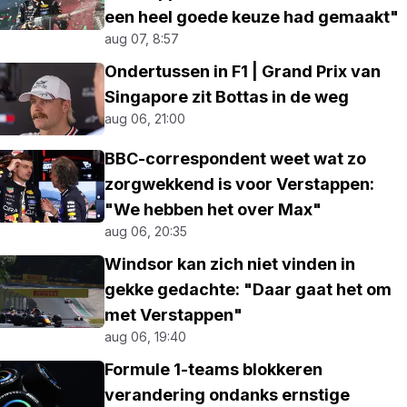
een heel goede keuze had gemaakt"
aug 07, 8:57
Ondertussen in F1 | Grand Prix van
Singapore zit Bottas in de weg
aug 06, 21:00
BBC-correspondent weet wat zo
zorgwekkend is voor Verstappen:
"We hebben het over Max"
aug 06, 20:35
Windsor kan zich niet vinden in
gekke gedachte: "Daar gaat het om
met Verstappen"
aug 06, 19:40
Formule 1-teams blokkeren
verandering ondanks ernstige