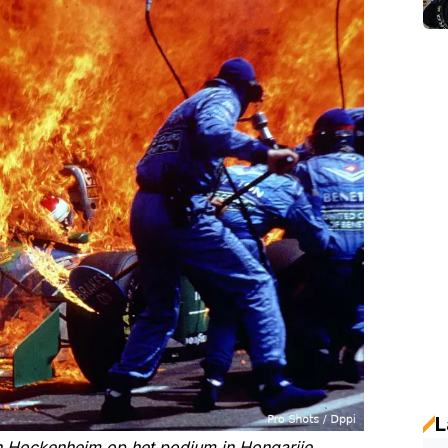
L
n Hockenheim op het podium in Hongarije.