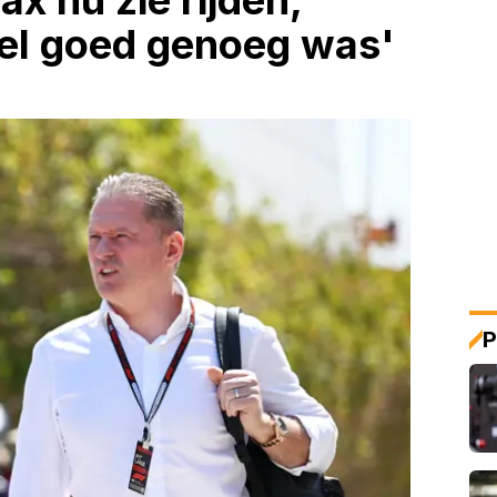
ax nu zie rijden,
 wel goed genoeg was'
P