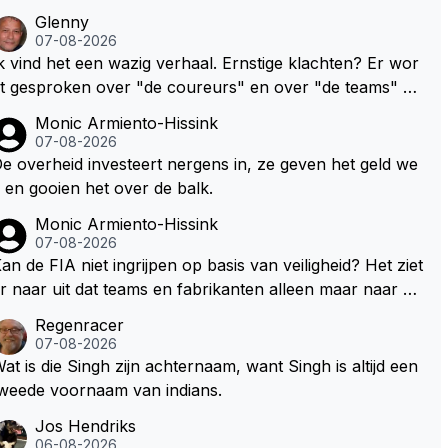
Glenny
07-08-2026
k vind het een wazig verhaal. Ernstige klachten? Er wor
t gesproken over "de coureurs" en over "de teams" zo
der dat op enig manier duidelijk wordt gemaakt hoe dez
Monic Armiento-Hissink
 standpunten c.q. opvattingen zijn verdeeld. Ik bedoel, h
07-08-2026
eveel coureurs, 2, 8 of meer? En hoeveel en welke tea
e overheid investeert nergens in, ze geven het geld we
gen wordt het daardoor lastig om de juiste
 en gooien het over de balk.
ontext te bepalen. Maar wellicht volgt deze informatie n
Monic Armiento-Hissink
g in de nabije toekomst.
07-08-2026
an de FIA niet ingrijpen op basis van veiligheid? Het ziet
r naar uit dat teams en fabrikanten alleen maar naar hu
 eigen belang kijken en de veiligheid van hun coureurs
Regenracer
p de laatste plaats komt. Eigenlijk hebben coureurs ma
07-08-2026
r weinig te vertellen over hun veiligheid, er wordt toch
at is die Singh zijn achternaam, want Singh is altijd een
iet naar ze geluisterd.
weede voornaam van indians.
Jos Hendriks
06-08-2026