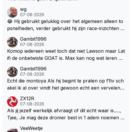
wg
07-08-2026
😂 Hij gebruikt gelukkig over het algemeen alleen to
psnelheden, verder gebruikt hij zijn race-inzichten q
ua rotatie, baangebruik, etc. Alleen snelheid in of uit
Gambit1996
een bocht zegt helemaal niets, dus wat dat betreft h
07-08-2026
eeft hij sowieso gelijk 😂.
Komop iedereen weet toch dat niet Lawson maar Lat
ifi de onbetwiste GOAT is. Max kan nog wat leren va
n hem En iedereen maar zeggen Schumacher of Ha
Gambit1996
milton, hahahaha. Latifi pakt ze allemaal met de oge
07-08-2026
n dicht met als onbetwiste nummer 2 of GOATINES
Echt die montoya Als hij begint te praten op f1tv sch
S Lawson natuurlijk 😂😂😂😂😂
akel ik al over vindt het gewoon echt een vervelend
mannetje met zijn geblaas alsof hij het allemaal wel
ZX12R
weet 🤮🤮
07-08-2026
Als jij jezelf werkelijk afvraagt of dit echt waar is.....,
Tjee, Je mag deze dromer best in 1 adem noemen m
et bv een Hans Christian Andersen. Enorme drang n
VeeWeetje
aar voordragen uit eigen geest. Kan mij voorstellen d