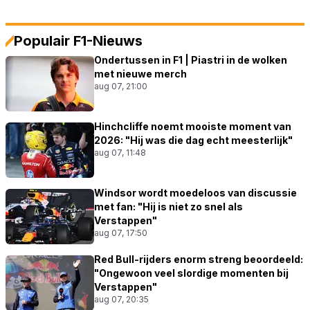
Populair F1-Nieuws
Ondertussen in F1 | Piastri in de wolken
met nieuwe merch
aug 07, 21:00
Hinchcliffe noemt mooiste moment van
2026: "Hij was die dag echt meesterlijk"
aug 07, 11:48
Windsor wordt moedeloos van discussie
met fan: "Hij is niet zo snel als
Verstappen"
aug 07, 17:50
Red Bull-rijders enorm streng beoordeeld:
"Ongewoon veel slordige momenten bij
Verstappen"
aug 07, 20:35