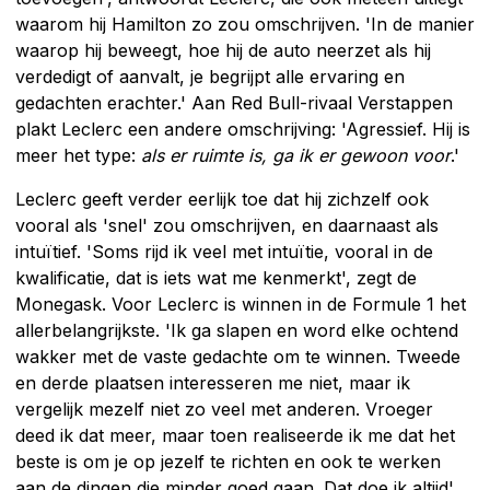
waarom hij Hamilton zo zou omschrijven. 'In de manier
waarop hij beweegt, hoe hij de auto neerzet als hij
verdedigt of aanvalt, je begrijpt alle ervaring en
gedachten erachter.' Aan Red Bull-rivaal Verstappen
plakt Leclerc een andere omschrijving: 'Agressief. Hij is
meer het type:
als er ruimte is, ga ik er gewoon voor
.'
Leclerc geeft verder eerlijk toe dat hij zichzelf ook
vooral als 'snel' zou omschrijven, en daarnaast als
intuïtief. 'Soms rijd ik veel met intuïtie, vooral in de
kwalificatie, dat is iets wat me kenmerkt', zegt de
Monegask. Voor Leclerc is winnen in de Formule 1 het
allerbelangrijkste. 'Ik ga slapen en word elke ochtend
wakker met de vaste gedachte om te winnen. Tweede
en derde plaatsen interesseren me niet, maar ik
vergelijk mezelf niet zo veel met anderen. Vroeger
deed ik dat meer, maar toen realiseerde ik me dat het
beste is om je op jezelf te richten en ook te werken
aan de dingen die minder goed gaan. Dat doe ik altijd',