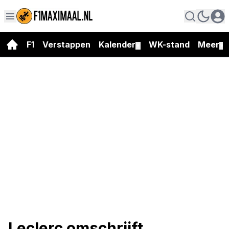
F1
Verstappen
Kalender
WK-stand
Meer
▼
▼
Leclerc omschrijft