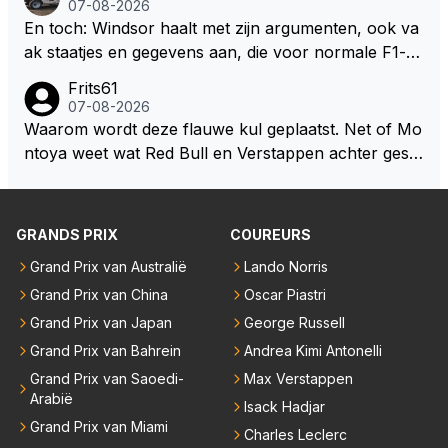
07-08-2026
at je het leuk vindt sprookjes te luisteren maar heb jij
En toch: Windsor haalt met zijn argumenten, ook va
jezelf dan ook wel eens afgevraagd of de dappere b
ak staatjes en gegevens aan, die voor normale F1-fa
oswachter werkelijk Roodkapje uit de buik van de bo
ns niet te verkrijgen of te snappen zijn. Iets met "co
Frits61
ze wolff gesneden heeft?
okies made of your own dough" 🤣
07-08-2026
Waarom wordt deze flauwe kul geplaatst. Net of Mo
ntoya weet wat Red Bull en Verstappen achter geslo
ten deuren bespreken.
GRANDS PRIX
COUREURS
Grand Prix van Australië
Lando Norris
Grand Prix van China
Oscar Piastri
Grand Prix van Japan
George Russell
Grand Prix van Bahrein
Andrea Kimi Antonelli
Grand Prix van Saoedi-
Max Verstappen
Arabië
Isack Hadjar
Grand Prix van Miami
Charles Leclerc