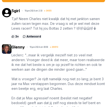
5girl
19 juni 2024 om 2:33
+
3655
Tja!! Neem Charles niet kwalijk dat hij met jankton samen
zullen racen tegen max. De vraag is wil je wel met deze
Lewis racen? Tot hij jou Bottas 2 zetten ? 🤣🤣😁🥶🤣🤷
3
+
Antwoord
Glenny
19 juni 2024 om 00:09
+
20013
Leclerc: "...maar ik vergelijk mezelf niet zo veel met
anderen. Vroeger deed ik dat meer, maar toen realiseerde
ik me dat het beste is om je op jezelf te richten en ook te
werken aan de dingen die minder goed gaan..."
Wat is vroeger? Je rijdt namelijk nog niet zo lang; je bent 3
jaar na Max verstappen begonnen. Dus deze mindset komt
een beetje erg, erg laat Charles.
En dat je Max agressief noemt (beslist niet negatief
bedoeld) geeft aan dat jij zelf nog steeds te lief bent en