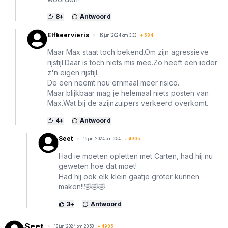
8
+
Antwoord
Elfkeervieris
19 juni 2024 om 3:33
+
584
Maar Max staat toch bekend.Om zijn agressieve
rijstijl.Daar is toch niets mis mee.Zo heeft een ieder
z'n eigen rijstijl.
De een neemt nou ernmaal meer risico.
Maar blijkbaar mag je helemaal niets posten van
Max.Wat bij de azijnzuipers verkeerd overkomt.
4
+
Antwoord
Seet
19 juni 2024 om 6:54
+
4905
Had ie moeten opletten met Carten, had hij nu
geweten hoe dat moet!
Had hij ook elk klein gaatje groter kunnen
maken!!🤣🤣🤣
3
+
Antwoord
Seet
18 juni 2024 om 20:53
+
4905