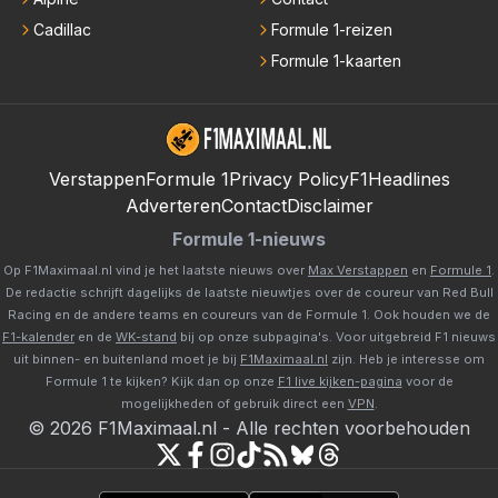
Cadillac
Formule 1-reizen
Formule 1-kaarten
Verstappen
Formule 1
Privacy Policy
F1Headlines
Adverteren
Contact
Disclaimer
Formule 1-nieuws
Op F1Maximaal.nl vind je het laatste nieuws over
Max Verstappen
en
Formule 1
.
De redactie schrijft dagelijks de laatste nieuwtjes over de coureur van Red Bull
Racing en de andere teams en coureurs van de Formule 1. Ook houden we de
F1-kalender
en de
WK-stand
bij op onze subpagina's. Voor uitgebreid F1 nieuws
uit binnen- en buitenland moet je bij
F1Maximaal.nl
zijn. Heb je interesse om
Formule 1 te kijken? Kijk dan op onze
F1 live kijken-pagina
voor de
mogelijkheden of gebruik direct een
VPN
.
©
2026
F1Maximaal.nl
-
Alle rechten voorbehouden