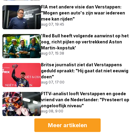
FIA met andere visie dan Verstappen:
"Mogen geen auto's zijn waar iedereen
mee kan rijden"
aug 07, 19:45
'Red Bull heeft volgende aanwinst op het
oog, richt pijlen op vertrekkend Aston
Martin-kopstuk'
aug 07, 15:38
Britse journalist ziet dat Verstappens
geduld opraakt: "Hij gaat dat niet eeuwig
doen"
aug 07, 17:00
F1TV-analist looft Verstappen en goede
vriend van de Nederlander: "Presteert op
ongelooflijk niveau"
aug 08, 9:00
Meer artikelen