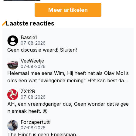
Meer artikelen
Laatste reacties
Bassie1
07-08-2026
Geen discussie waard! Sluiten!
VeeWeetje
07-08-2026
Helemaal mee eens Wim, Hij heeft net als Olav Mol s
oms een wat "dwingende mening" Het kan best dat
de fan in kwestie probeerde een vergelijkbaar gevoe
ZX12R
l bij Windsor op te roepen. Maar in een tijd zonder r
07-08-2026
aces zijn dit leuke berichtjes
AH, een vreemdganger dus, Geen wonder dat ie gee
n smaak heeft. 😜
Forzapertutti
07-08-2026
The Hinch is geen Engelsman...