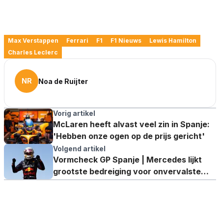
Max Verstappen
Ferrari
F1
F1 Nieuws
Lewis Hamilton
Charles Leclerc
NR
Noa de Ruijter
Vorig artikel
McLaren heeft alvast veel zin in Spanje:
'Hebben onze ogen op de prijs gericht'
Volgend artikel
Vormcheck GP Spanje | Mercedes lijkt
grootste bedreiging voor onvervalste
hattrick Verstappen