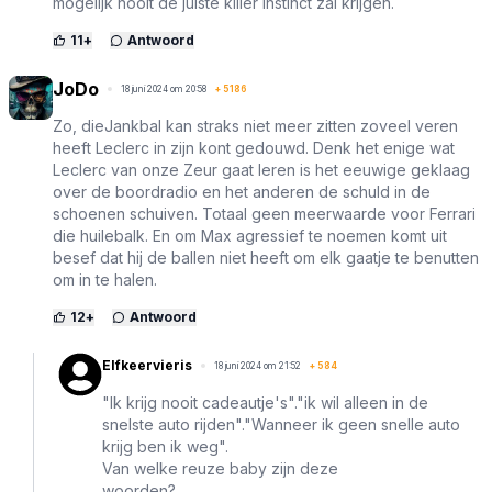
mogelijk nooit de juiste killer instinct zal krijgen.
11
+
Antwoord
JoDo
18 juni 2024 om 20:58
+
5186
Zo, dieJankbal kan straks niet meer zitten zoveel veren
heeft Leclerc in zijn kont gedouwd. Denk het enige wat
Leclerc van onze Zeur gaat leren is het eeuwige geklaag
over de boordradio en het anderen de schuld in de
schoenen schuiven. Totaal geen meerwaarde voor Ferrari
die huilebalk. En om Max agressief te noemen komt uit
besef dat hij de ballen niet heeft om elk gaatje te benutten
om in te halen.
12
+
Antwoord
Elfkeervieris
18 juni 2024 om 21:52
+
584
"Ik krijg nooit cadeautje's"."ik wil alleen in de
snelste auto rijden"."Wanneer ik geen snelle auto
krijg ben ik weg".
Van welke reuze baby zijn deze
woorden?