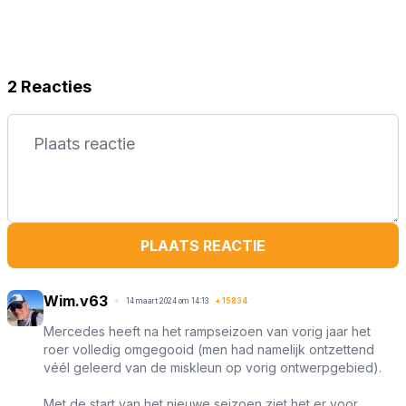
2 Reacties
PLAATS REACTIE
Wim.v63
14 maart 2024 om 14:13
+
15834
Mercedes heeft na het rampseizoen van vorig jaar het
roer volledig omgegooid (men had namelijk ontzettend
véél geleerd van de miskleun op vorig ontwerpgebied).
Met de start van het nieuwe seizoen ziet het er voor