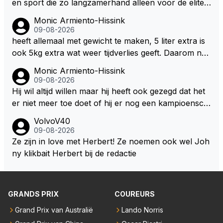
en sport die zo langzamerhand alleen voor de elite t
e breikbaar is.
Monic Armiento-Hissink
09-08-2026
heeft allemaal met gewicht te maken, 5 liter extra is
ook 5kg extra wat weer tijdverlies geeft. Daarom ne
men veel coureurs ook niet altijd drinken mee in de
Monic Armiento-Hissink
auto, het is extra gewicht plus na 15 minuten is het h
09-08-2026
ete thee geworden.
Hij wil altijd willen maar hij heeft ook gezegd dat het
er niet meer toe doet of hij er nog een kampioensch
ap aan toevoegt. Of hij nu 4, 5 of 8 titels heeft, kamp
VolvoV40
ioen is hij al, dat zal zijn leven niet veranderen. Hij wi
09-08-2026
l in de eerste plaats races winnen met de eigen moto
Ze zijn in love met Herbert! Ze noemen ook wel Joh
r van RB. Dat zijn zijn eigen uitspraken in een van de
ny klikbait Herbert bij de redactie
talking bull podcast. Daarvoor moet het team weer d
e goede richting in gestuurd worden. Als hij perse uit
was op zoveel mogelijk titels dan was hij al veel eerd
GRANDS PRIX
COUREURS
er bij RB vertrokken.
Grand Prix van Australië
Lando Norris