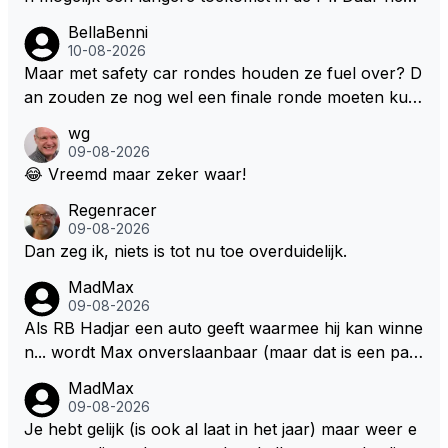
men ook gekeken dat GT3 op de Nordschleife een v
BellaBenni
erademing was. Dit zou in de F1 bij elke race moeten
10-08-2026
zijn. Stel de auto's worden zoals ik omschreef en M
Maar met safety car rondes houden ze fuel over? D
ax kan helemaal los gaan met zijn talenten, dan zie i
an zouden ze nog wel een finale ronde moeten kun
k hem nog langer in de F1. Zoniet dan aufwiederseh
nen rijden, toch?
wg
en na het volgende kontrakt.
09-08-2026
😂 Vreemd maar zeker waar!
Regenracer
09-08-2026
Dan zeg ik, niets is tot nu toe overduidelijk.
MadMax
09-08-2026
Als RB Hadjar een auto geeft waarmee hij kan winne
n... wordt Max onverslaanbaar (maar dat is een par
adox)
MadMax
09-08-2026
Je hebt gelijk (is ook al laat in het jaar) maar weer e