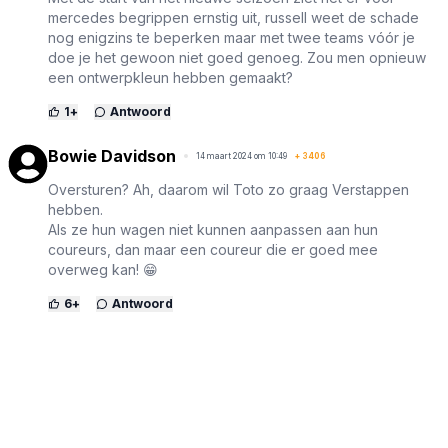
mercedes begrippen ernstig uit, russell weet de schade
nog enigzins te beperken maar met twee teams vóór je
doe je het gewoon niet goed genoeg. Zou men opnieuw
een ontwerpkleun hebben gemaakt?
1
+
Antwoord
Bowie Davidson
14 maart 2024 om 10:49
+
3406
Oversturen? Ah, daarom wil Toto zo graag Verstappen
hebben.
Als ze hun wagen niet kunnen aanpassen aan hun
coureurs, dan maar een coureur die er goed mee
overweg kan! 😁
6
+
Antwoord