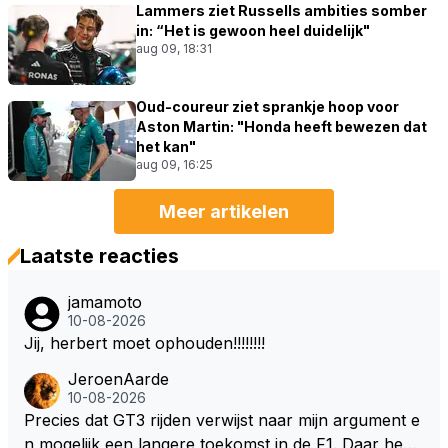
Lammers ziet Russells ambities somber
in: “Het is gewoon heel duidelijk"
aug 09, 18:31
Oud-coureur ziet sprankje hoop voor
Aston Martin: "Honda heeft bewezen dat
het kan"
aug 09, 16:25
Meer artikelen
Laatste reacties
jamamoto
10-08-2026
Jij, herbert moet ophouden!!!!!!!!
JeroenAarde
10-08-2026
Precies dat GT3 rijden verwijst naar mijn argument e
n mogelijk een langere toekomst in de F1. Daar heeft