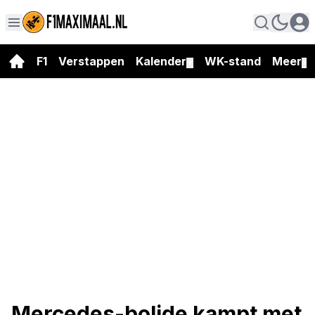
F1
Verstappen
Kalender
WK-stand
Meer
▼
▼
Mercedes-bolide kampt met